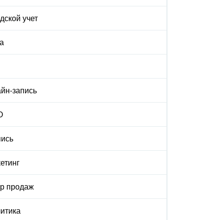
дской учет
а
йн-запись
О
ись
етинг
р продаж
итика