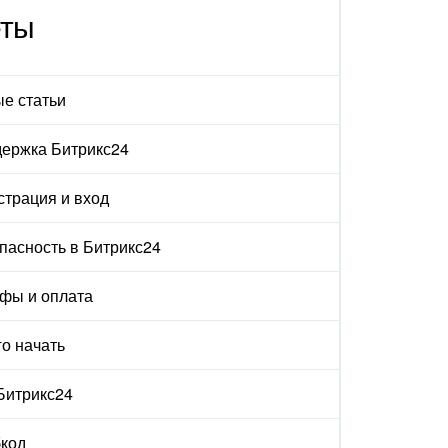
еты
е статьи
ержка Битрикс24
страция и вход
пасность в Битрикс24
фы и оплата
го начать
 Битрикс24
код