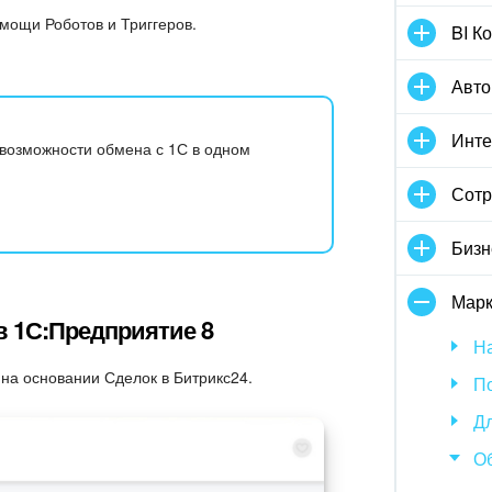
мощи Роботов и Триггеров.
BI К
Авто
Инте
 возможности обмена с 1С в одном
Сотр
Бизн
Марк
в 1С:Предприятие 8
На
 на основании Сделок в Битрикс24.
По
Дл
О