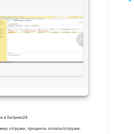
к в Битрикс24.
мму отгрузки, проценты оплаты/отгрузки,