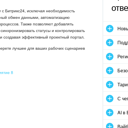
отв
 с Битрикс24, исключая необходимость
бный обмен данными, автоматизацию
процессов. Также позволяют добавлять
Новы
, синхронизировать статусы и контролировать
 и создавая эффективный проектный портал.
Подд
берете лучшее для ваших рабочих сценариев
Реги
Безо
иятие 8
Тари
С че
AI в
Вайб