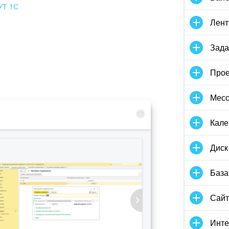
УТ 1С
Лент
Зада
Прое
Мес
Кале
Диск
База
Сай
Инте