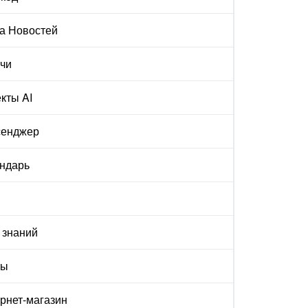
а Новостей
чи
кты AI
сенджер
ндарь
 знаний
ты
рнет-магазин