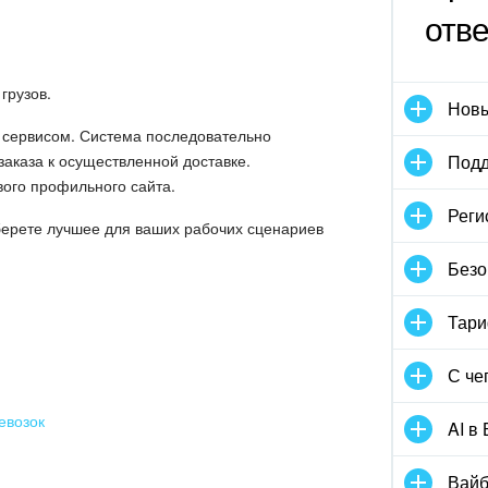
отв
грузов.
Новы
 сервисом. Система последовательно
аказа к осуществленной доставке.
Подд
вого профильного сайта.
Реги
берете лучшее для ваших рабочих сценариев
Безо
Тари
С че
евозок
AI в
Вайб