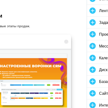
Лент
и
Зада
евые этапы продаж.
Прое
Мес
Кале
Диск
База
Сай
Инте