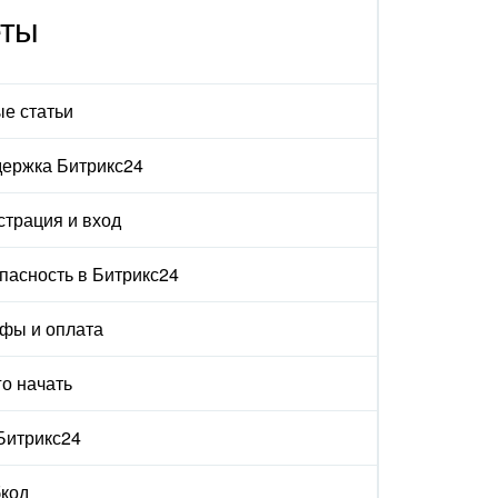
еты
е статьи
ержка Битрикс24
страция и вход
пасность в Битрикс24
фы и оплата
го начать
 Битрикс24
код