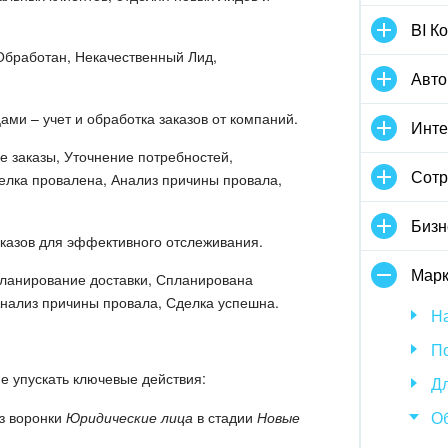
BI К
 Обработан, Некачественный Лид,
Авто
ми – учет и обработка заказов от компаний.
Инте
е заказы, Уточнение потребностей,
Сотр
елка провалена, Анализ причины провала,
Бизн
казов для эффективного отслеживания.
Марк
 Планирование доставки, Спланирована
 Анализ причины провала, Сделка успешна.
На
По
е упускать ключевые действия:
Дл
О
з воронки
Юридические лица
в стадии
Новые