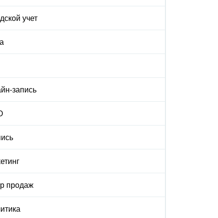
дской учет
а
йн-запись
О
ись
етинг
р продаж
итика