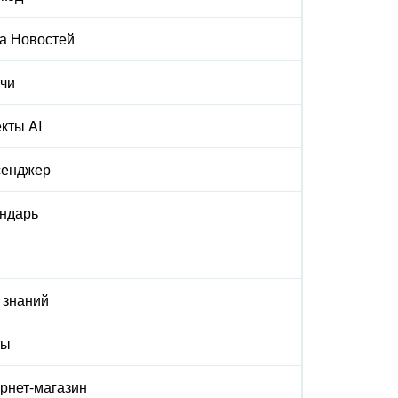
а Новостей
чи
кты AI
сенджер
ндарь
 знаний
ты
рнет-магазин