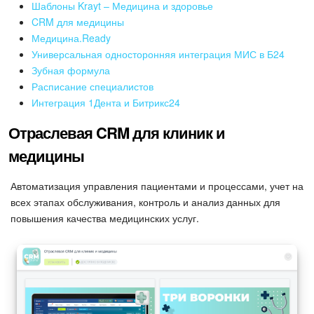
Календарь
Шаблоны Krayt – Медицина и здоровье
CRM для медицины
Диск
Медицина.Ready
Универсальная односторонняя интеграция МИС в Б24
База знаний
Зубная формула
Расписание специалистов
Интеграция 1Дента и Битрикс24
Сайты
Отраслевая CRM для клиник и
Интернет-магазин
медицины
Складской учет
Автоматизация управления пациентами и процессами, учет на
всех этапах обслуживания, контроль и анализ данных для
Почта
повышения качества медицинских услуг.
CRM
Онлайн-запись
КЭДО