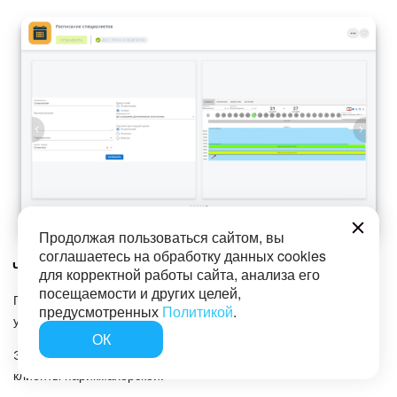
Продолжая пользоваться сайтом, вы
соглашаетесь на обработку данных cookies
Чем полезно приложение
для корректной работы сайта, анализа его
посещаемости и других целей,
Приложение разработано для того, чтобы в Bitrix CRM было
предусмотренных
Политикой
.
удобно вести запись на прием.
ОК
Это могут быть пациенты в медицинском учреждении или
клиенты парикмахерской.