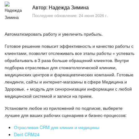
Безопасность в Битрикс24
Автор: Надежда Зимина
Последнее обновление: 24 июня 2026 г.
Тарифы и оплата
С чего начать
Автоматизировать работу и увеличить прибыль.
Готовое решение повысит эффективность и качество работы с
AI в Битрикс24
клиентами, позволит отслеживать все этапы работы + успевать
обрабатывать в 3 раза больше обращений клиентов. Внутри
Вайбкод
подборка отраслевых для стоматологической клиники,
медицинских центров и фармацевтических компаний. Готовые
Лента Новостей
лендинги, сайты и интернет-магазины в сфере Медицина и
Здоровье. + модуль для синхронизации информации с любой
Задачи
медицинской системой и записи на прием.
Установите любое из приложений по подписке, выберете
Проекты AI
лучшее для ваших рабочих сценариев и бизнес-процессов:
Мессенджер
Отраслевая CRM для клиник и медицины
Dent CRM24