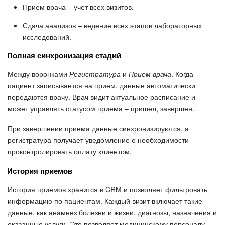
Прием врача – учет всех визитов.
Маркетплейс
Сдача анализов – ведение всех этапов лабораторных
исследований.
Контакт-центр
Полная синхронизация стадий
Настройки
Между воронками
Регистратура
и
Прием врача
. Когда
пациент записывается на прием, данные автоматически
Виджет сотрудника
передаются врачу. Врач видит актуальное расписание и
может управлять статусом приема – пришел, завершен.
Телефония
При завершении приема данные синхронизируются, а
регистратура получает уведомление о необходимости
Филиальная сеть
проконтролировать оплату клиентом.
Приложение Битрикс24
История приемов
История приемов хранится в CRM и позволяет фильтровать
Общие вопросы
информацию по пациентам. Каждый визит включает такие
данные, как анамнез болезни и жизни, диагнозы, назначения и
Битрикс24 в коробке
оказанные услуги. Это позволяет медицинскому персоналу