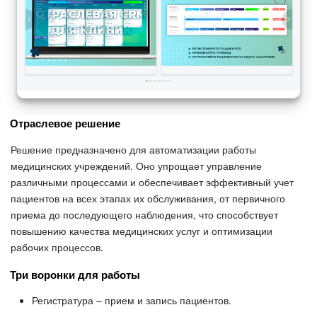
Подпись
Маркетинг
Центр продаж
Отраслевое решение
Аналитика
Решение предназначено для автоматизации работы
медицинских учреждений. Оно упрощает управление
BI Конструктор
различными процессами и обеспечивает эффективный учет
пациентов на всех этапах их обслуживания, от первичного
Автоматизация
приема до последующего наблюдения, что способствует
повышению качества медицинских услуг и оптимизации
Интеграция 1С и Битрикс24
рабочих процессов.
Сотрудники
Три воронки для работы
Регистратура – прием и запись пациентов.
Бизнес-процессы