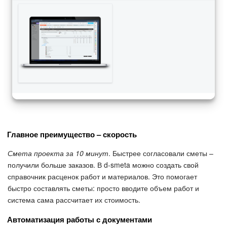
Подпись
Маркетинг
Центр продаж
Аналитика
BI Конструктор
Главное преимущество – скорость
Автоматизация
Смета проекта за 10 минут
. Быстрее согласовали сметы –
получили больше заказов. В d-smeta можно создать свой
Интеграция 1С и Битрикс24
справочник расценок работ и материалов. Это помогает
быстро составлять сметы: просто вводите объем работ и
Сотрудники
система сама рассчитает их стоимость.
Автоматизация работы с документами
Бизнес-процессы