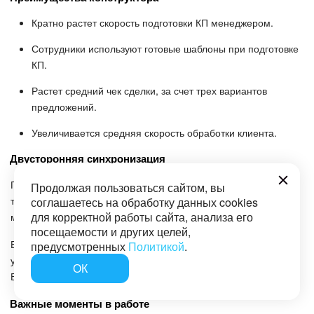
Кратно растет скорость подготовки КП менеджером.
Сотрудники используют готовые шаблоны при подготовке
КП.
Растет средний чек сделки, за счет трех вариантов
предложений.
Увеличивается средняя скорость обработки клиента.
Двусторонняя синхронизация
Готовое КП вы можете выслать как напрямую из редактора,
Продолжая пользоваться сайтом, вы
так и скопировав ссылку на него – отправить в любой удобный
соглашаетесь на обработку данных cookies
для корректной работы сайта, анализа его
мессенджер, которым пользуется ваш клиент.
посещаемости и других целей,
Если клиент выбрал один из вариантов, данные о товарах и
предусмотренных
Политикой
.
услугах тут же подтягиваются и сохраняются в Сделку
ОК
Битрикс24.
Важные моменты в работе