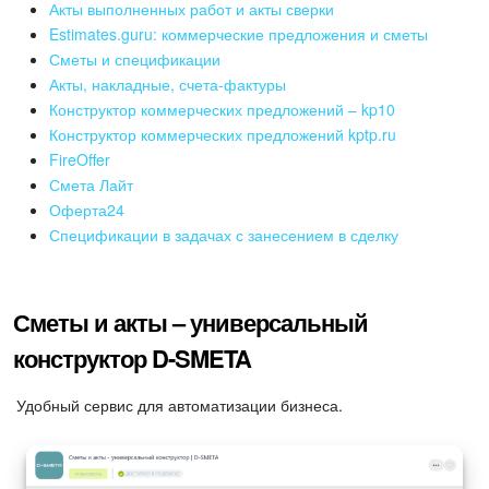
Календарь
Акты выполненных работ и акты сверки
Estimates.guru: коммерческие предложения и сметы
Диск
Сметы и спецификации
Акты, накладные, счета-фактуры
База знаний
Конструктор коммерческих предложений – kp10
Конструктор коммерческих предложений kptp.ru
FireOffer
Сайты
Смета Лайт
Оферта24
Интернет-магазин
Спецификации в задачах с занесением в сделку
Складской учет
Сметы и акты – универсальный
Почта
конструктор D-SMETA
CRM
Удобный сервис для автоматизации бизнеса.
Онлайн-запись
КЭДО