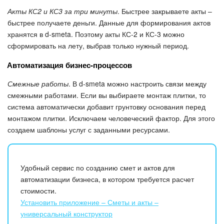
Акты КС2 и КС3 за три минуты
. Быстрее закрываете акты –
Маркетплейс
быстрее получаете деньги. Данные для формирования актов
хранятся в d-smeta. Поэтому акты КС-2 и КС-3 можно
Контакт-центр
сформировать на лету, выбрав только нужный период.
Автоматизация бизнес-процессов
Настройки
Смежные работы
. В d-smeta можно настроить связи между
Виджет сотрудника
смежными работами. Если вы выбираете монтаж плитки, то
система автоматически добавит грунтовку основания перед
Телефония
монтажом плитки. Исключаем человеческий фактор. Для этого
создаем шаблоны услуг с заданными ресурсами.
Филиальная сеть
Приложение Битрикс24
Удобный сервис по созданию смет и актов для
автоматизации бизнеса, в котором требуется расчет
Общие вопросы
стоимости.
Установить приложение – Сметы и акты –
универсальный конструктор
Битрикс24 в коробке