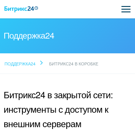
Поддержка24
Прочитайте готовые
ПОДДЕРЖКА24
БИТРИКС24 В КОРОБКЕ
ответы
Битрикс24 в закрытой сети:
Новые статьи
инструменты с доступом к
Поддержка Битрикс24
внешним серверам
Регистрация и вход