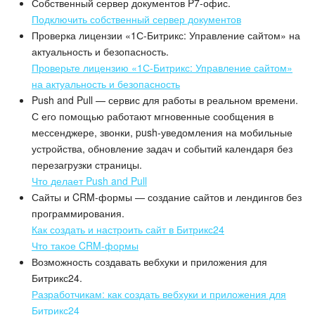
Собственный сервер документов P7-офис.
Подключить собственный сервер документов
Подпись
Проверка лицензии «1С-Битрикс: Управление сайтом» на
актуальность и безопасность.
Маркетинг
Проверьте лицензию «1С-Битрикс: Управление сайтом»
на актуальность и безопасность
Центр продаж
Push and Pull — сервис для работы в реальном времени.
С его помощью работают мгновенные сообщения в
мессенджере, звонки, push-уведомления на мобильные
Аналитика
устройства, обновление задач и событий календаря без
перезагрузки страницы.
BI Конструктор
Что делает Push and Pull
Сайты и CRM-формы — создание сайтов и лендингов без
Автоматизация
программирования.
Как создать и настроить сайт в Битрикс24
Интеграция 1С и Битрикс24
Что такое CRM-формы
Возможность создавать вебхуки и приложения для
Сотрудники
Битрикс24.
Разработчикам: как создать вебхуки и приложения для
Бизнес-процессы
Битрикс24