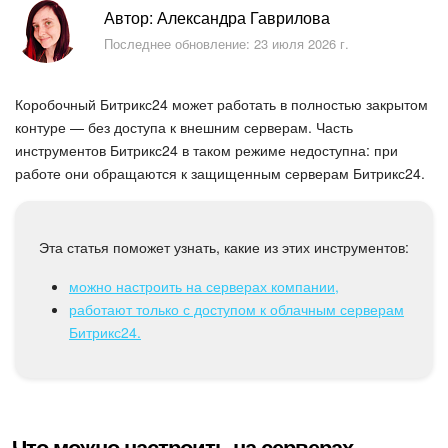
Безопасность в Битрикс24
Автор: Александра Гаврилова
Последнее обновление: 23 июля 2026 г.
Тарифы и оплата
Коробочный Битрикс24 может работать в полностью закрытом
С чего начать
контуре — без доступа к внешним серверам. Часть
инструментов Битрикс24 в таком режиме недоступна: при
AI в Битрикс24
работе они обращаются к защищенным серверам Битрикс24.
Вайбкод
Эта статья поможет узнать, какие из этих инструментов:
Лента Новостей
можно настроить на серверах компании,
Задачи
работают только с доступом к облачным серверам
Битрикс24.
Проекты AI
Мессенджер
Что можно настроить на серверах