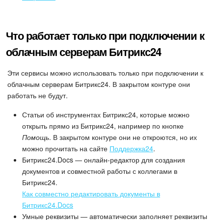
Маркетплейс
Что работает только при подключении к
Контакт-центр
облачным серверам Битрикс24
Настройки
Эти сервисы можно использовать только при подключении к
облачным серверам Битрикс24. В закрытом контуре они
Виджет сотрудника
работать не будут.
Телефония
Статьи об инструментах Битрикс24, которые можно
открыть прямо из Битрикс24, например по кнопке
Помощь
. В закрытом контуре они не откроются, но их
Филиальная сеть
можно прочитать на сайте
Поддержка24
.
Битрикс24.Docs — онлайн-редактор для создания
Приложение Битрикс24
документов и совместной работы с коллегами в
Битрикс24.
Общие вопросы
Как совместно редактировать документы в
Битрикс24.Docs
Битрикс24 в коробке
Умные реквизиты — автоматически заполняет реквизиты