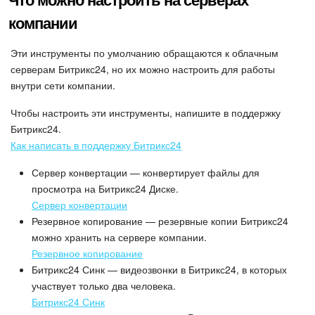
Календарь
компании
Диск
Эти инструменты по умолчанию обращаются к облачным
серверам Битрикс24, но их можно настроить для работы
База знаний
внутри сети компании.
Сайты
Чтобы настроить эти инструменты, напишите в поддержку
Битрикс24.
Интернет-магазин
Как написать в поддержку Битрикс24
Сервер конвертации — конвертирует файлы для
Складской учет
просмотра на Битрикс24 Диске.
Сервер конвертации
Почта
Резервное копирование — резервные копии Битрикс24
можно хранить на сервере компании.
CRM
Резервное копирование
Битрикс24 Синк — видеозвонки в Битрикс24, в которых
Онлайн-запись
участвует только два человека.
Битрикс24 Синк
КЭДО