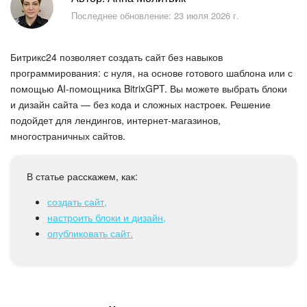
Безопасность в Битрикс24
Последнее обновление: 23 июля 2026 г.
Тарифы и оплата
Битрикс24 позволяет создать сайт без навыков
С чего начать
программирования: с нуля, на основе готового шаблона или с
помощью AI-помощника BitrixGPT. Вы можете выбрать блоки
и дизайн сайта — без кода и сложных настроек. Решение
AI в Битрикс24
подойдет для лендингов, интернет-магазинов,
многостраничных сайтов.
Вайбкод
Лента Новостей
В статье расскажем, как:
создать сайт,
Задачи
настроить блоки и дизайн,
опубликовать сайт.
Проекты AI
Мессенджер