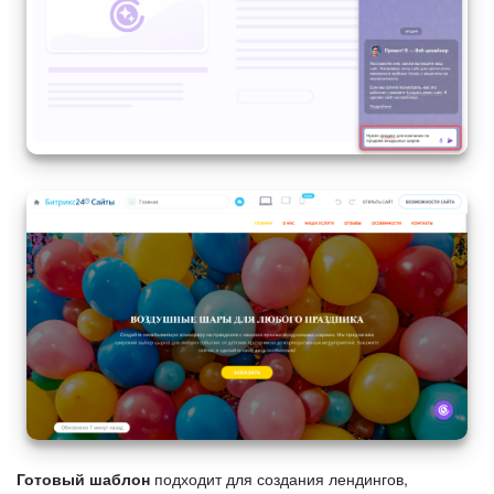
Маркетплейс
Контакт-центр
Настройки
Виджет сотрудника
Телефония
Филиальная сеть
Приложение Битрикс24
Общие вопросы
Битрикс24 в коробке
Готовый шаблон
подходит для создания лендингов,