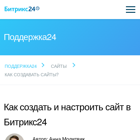
Поддержка24
Прочитайте готовые
ПОДДЕРЖКА24
САЙТЫ
ответы
КАК СОЗДАВАТЬ САЙТЫ?
Новые статьи
Как создать и настроить сайт в
Поддержка Битрикс24
Битрикс24
Регистрация и вход
Автор: Анна Молитвик