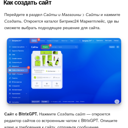
Календарь
Как создать сайт
Диск
Перейдите в раздел
Сайты и Магазины > Сайты
и нажмите
Создать
. Откроется каталог Битрикс24 Маркетплейс, где вы
сможете выбрать подходящее решение для сайта.
База знаний
Сайты
Интернет-магазин
Складской учет
Почта
CRM
Онлайн-запись
Сайт с BitrixGPT.
Нажмите
Создать сайт
— откроется
редактор сайтов со встроенным чатом с BitrixGPT. Опишите
КЭДО
идею и требования к сайту, отправьте сообщение.