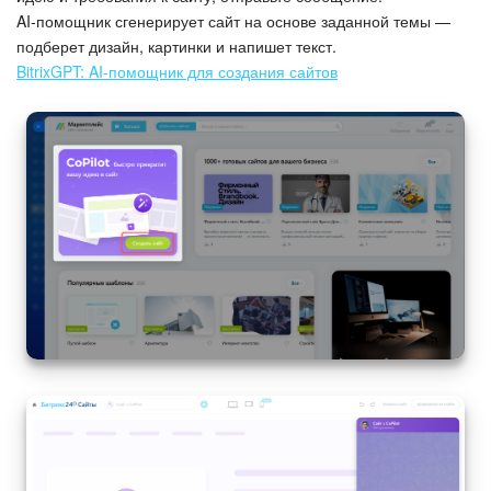
AI‑помощник сгенерирует сайт на основе заданной темы —
Подпись
подберет дизайн, картинки и напишет текст.
BitrixGPT: AI-помощник для создания сайтов
Маркетинг
Центр продаж
Аналитика
BI Конструктор
Автоматизация
Интеграция 1С и Битрикс24
Сотрудники
Бизнес-процессы