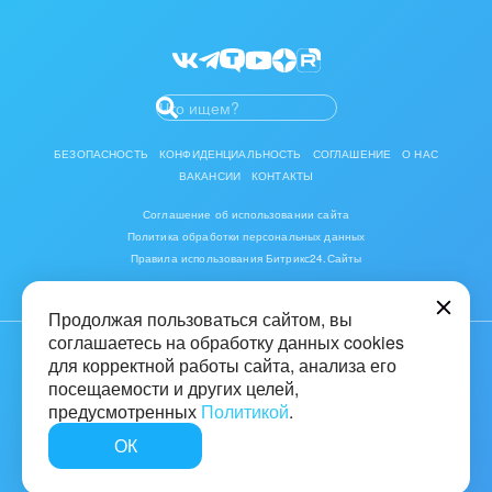
Битрикс24 Маркет
Разработчикам приложений
БЕЗОПАСНОСТЬ
КОНФИДЕНЦИАЛЬНОСТЬ
СОГЛАШЕНИЕ
О НАС
ВАКАНСИИ
КОНТАКТЫ
Соглашение об использовании сайта
Политика обработки персональных данных
Правила использования Битрикс24.Сайты
Продолжая пользоваться сайтом, вы
соглашаетесь на обработку данных cookies
для корректной работы сайта, анализа его
© 2001-2026 «Битрикс», «1С-Битрикс». Работает на «1С-Битрикс:
Управление сайтом»
посещаемости и других целей,
предусмотренных
Политикой
.
16+
ОК
Быстро с 1С-Битрикс