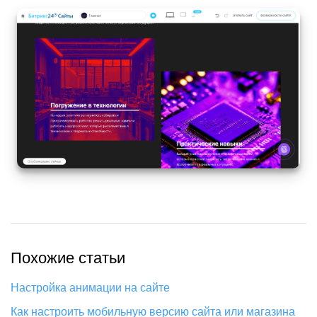
Маркетплейс
Контакт-центр
Настройки
Виджет сотрудника
Телефония
Филиальная сеть
Приложение Битрикс24
Похожие статьи
Общие вопросы
Настройка анимации на сайте
Битрикс24 в коробке
Как настроить мобильную версию сайта или магазина