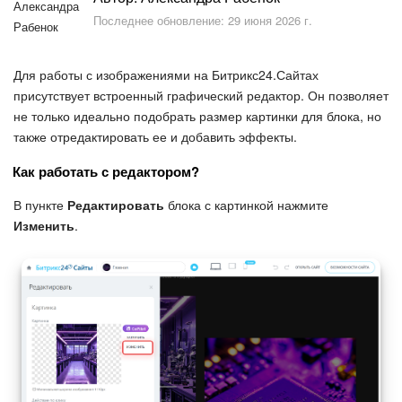
Безопасность в Битрикс24
Последнее обновление: 29 июня 2026 г.
Тарифы и оплата
Для работы с изображениями на Битрикс24.Сайтах
С чего начать
присутствует встроенный графический редактор. Он позволяет
не только идеально подобрать размер картинки для блока, но
также отредактировать ее и добавить эффекты.
AI в Битрикс24
Как работать с редактором?
Вайбкод
В пункте
Редактировать
блока с картинкой нажмите
Изменить
.
Лента Новостей
Задачи
Проекты AI
Мессенджер