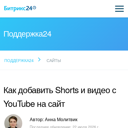
Поддержка24
Прочитайте готовые
ПОДДЕРЖКА24
САЙТЫ
ответы
Как добавить Shorts и видео с
Новые статьи
YouTube на сайт
Поддержка Битрикс24
Регистрация и вход
Автор: Анна Молитвик
Последнее обновление: 22 июля 2026 г.