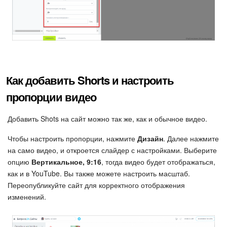
Маркетплейс
Контакт-центр
Настройки
Как добавить Shorts и настроить
Виджет сотрудника
пропорции видео
Телефония
Добавить Shots на сайт можно так же, как и обычное видео.
Чтобы настроить пропорции, нажмите
Дизайн
. Далее нажмите
Филиальная сеть
на само видео, и откроется слайдер с настройками. Выберите
опцию
Вертикальное, 9:16
, тогда видео будет отображаться,
Приложение Битрикс24
как и в YouTube. Вы также можете настроить масштаб.
Переопубликуйте сайт для корректного отображения
Общие вопросы
изменений.
Битрикс24 в коробке