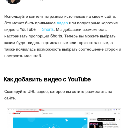
Безопасность в Битрикс24
Используйте контент из разных источников на своем сайте.
Тарифы и оплата
Это может быть привычное
видео
или популярные короткие
видео с YouTube —
Shorts
. Мы добавили возможность
С чего начать
настраивать пропорции Shorts. Теперь вы можете выбрать,
каким будет видео: вертикальным или горизонтальным, а
AI в Битрикс24
также появилась возможность выбрать соотношение сторон и
настроить масштаб.
Вайбкод
Лента Новостей
Как добавить видео с YouTube
Задачи
Скопируйте URL видео, которое вы хотите разместить на
сайте.
Проекты AI
Мессенджер