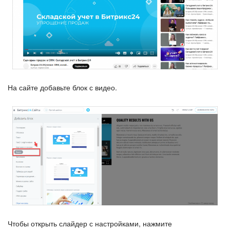
Календарь
Диск
База знаний
Сайты
На сайте добавьте блок с видео.
Интернет-магазин
Складской учет
Почта
CRM
Онлайн-запись
Чтобы открыть слайдер с настройками, нажмите
КЭДО