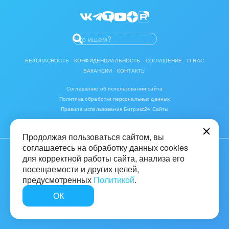
Разработчикам приложений
БЕЗОПАСНОСТЬ
КОНФИДЕНЦИАЛЬНОСТЬ
СОГЛАШЕНИЕ
О НАС
ВАКАНСИИ
КОНТАКТЫ
Соглашение об использовании сайта
Политика обработки персональных данных
Все готово, ключ можно скопировать и использовать!
Правила использования Битрикс24.Сайты
Продолжая пользоваться сайтом, вы
соглашаетесь на обработку данных cookies
для корректной работы сайта, анализа его
© 2001-2026 «Битрикс», «1С-Битрикс». Работает на «1С-Битрикс:
Управление сайтом»
посещаемости и других целей,
предусмотренных
Политикой
.
16+
ОК
Быстро с 1С-Битрикс