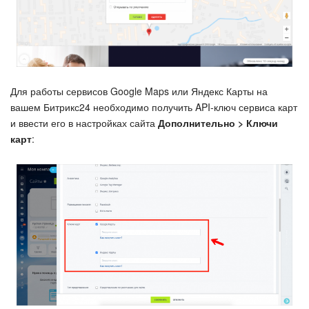
Подпись
Маркетинг
Для работы сервисов Google Maps или Яндекс Карты на
Центр продаж
вашем Битрикс24 необходимо получить API-ключ сервиса карт
и ввести его в настройках сайта
Дополнительно > Ключи
Аналитика
карт
:
BI Конструктор
Автоматизация
Интеграция 1С и Битрикс24
Сотрудники
Бизнес-процессы