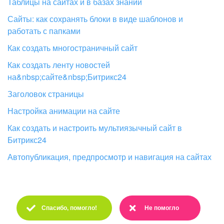
Таблицы на сайтах и в базах знаний
Сайты: как сохранять блоки в виде шаблонов и
работать с папками
После заполнения формы появится надпись «Сервис
успешно подключен».
Как создать многостраничный сайт
Как создать ленту новостей
Созданный API-ключ будет доступен в разделе «Ключи».
Введите данные карты для оплаты.
на&nbsp;сайте&nbsp;Битрикс24
Заголовок страницы
Ключ будет активирован в течение 15 минут
При вводе данных с вас снимут тестовый
Настройка анимации на сайте
после получения.
платеж в 1 доллар, чтобы проверить
карту. Через некоторое время деньги
Как создать и настроить мультиязычный сайт в
переведут обратно.
Битрикс24
Полезные ресурсы по API Яндекс Карты:
Автопубликация, предпросмотр и навигация на сайтах
Условия использования API Яндекс.Карт
.
Настройка ограничений для API-ключа
Спасибо, помогло!
Не помогло