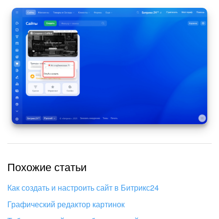
Изменения в статьях (архив)
ПОЛУЧИТЬ БЕСПЛАТНО
Далее необходимо создать платежный аккаунт для
сервисов Google.
ВХОД
Использование ключей API оплачивается
Во всплывающем окне выберите сервис
JavaScript API и
отдельно по
тарифам компании Google
.
HTTP Геокодер
:
Выберите вашу страну и примите условия
пользовательского соглашения:
Похожие статьи
Как создать и настроить сайт в Битрикс24
Графический редактор картинок