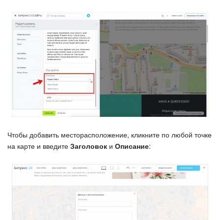
Календарь
Диск
База знаний
Сайты
Интернет-магазин
Складской учет
Чтобы добавить месторасположение, кликните по любой точке
Почта
на карте и введите
Заголовок
и
Описание
:
CRM
Онлайн-запись
КЭДО