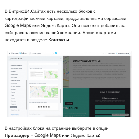
Безопасность в Битрикс24
В Битрикс24.Сайтах есть несколько блоков с
Тарифы и оплата
картографическими картами, представленными сервисами
Google Maps или Яндекс Карты. Они позволят добавить на
сайт расположение вашей компании. Блоки с картами
С чего начать
находятся в разделе
Контакты
:
AI в Битрикс24
Вайбкод
Лента Новостей
Задачи
Проекты AI
Мессенджер
В настройках блока на странице выберите в опции
Провайдер
– Google Maps или Яндекс Карты: