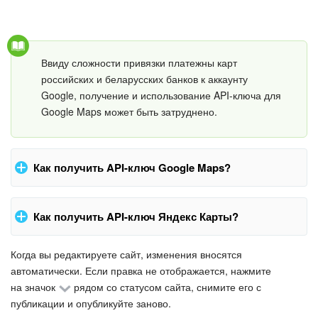
Маркетплейс
Контакт-центр
Ввиду сложности привязки платежны карт
российских и беларусских банков к аккаунту
Настройки
Google, получение и использование API-ключа для
Google Maps может быть затруднено.
Виджет сотрудника
Телефония
Как получить API-ключ Google Maps?
Филиальная сеть
Перейдите на
страницу получения ключа
и нажмите
Как получить API-ключ Яндекс Карты?
Go to Console
:
Приложение Битрикс24
Когда вы редактируете сайт, изменения вносятся
Зайдите на страницу
Кабинета Разработчика
и нажмите
Общие вопросы
автоматически. Если правка не отображается, нажмите
кнопку
Получить API
:
на значок
рядом со статусом сайта, снимите его с
Битрикс24 в коробке
публикации и опубликуйте заново.