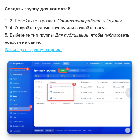
Календарь
Создать группу для новостей.
Диск
1–2. Перейдите в раздел
Совместная работа > Группы.
3–4. Откройте нужную группу или создайте новую.
База знаний
5. Выберите тип группы
Для публикации
, чтобы публиковать
новости на сайте.
Сайты
Как создать группу и проект
Интернет-магазин
Складской учет
Почта
CRM
Онлайн-запись
КЭДО