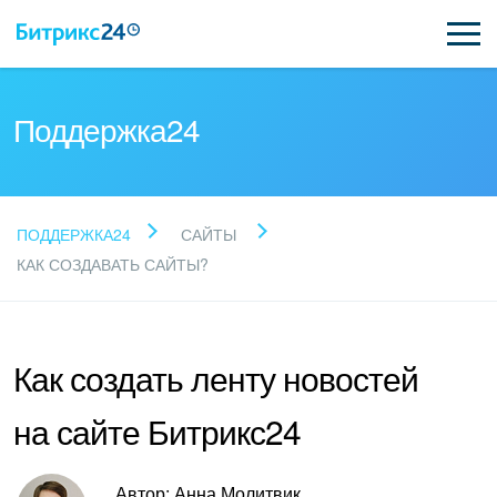
Поддержка24
Прочитайте готовые
ПОДДЕРЖКА24
САЙТЫ
ответы
КАК СОЗДАВАТЬ САЙТЫ?
Новые статьи
Как создать ленту новостей
Поддержка Битрикс24
на сайте Битрикс24
Регистрация и вход
Автор: Анна Молитвик