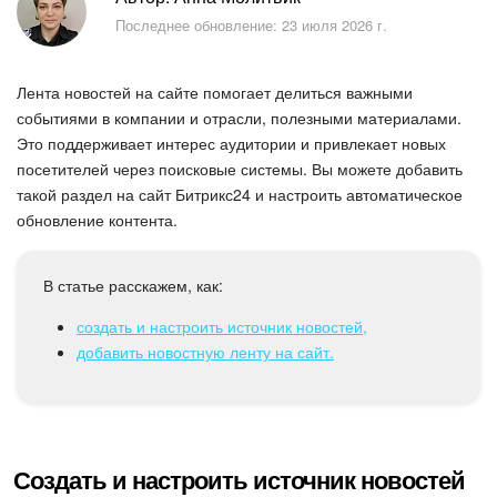
Безопасность в Битрикс24
Последнее обновление: 23 июля 2026 г.
Тарифы и оплата
Лента новостей на сайте помогает делиться важными
С чего начать
событиями в компании и отрасли, полезными материалами.
Это поддерживает интерес аудитории и привлекает новых
посетителей через поисковые системы. Вы можете добавить
AI в Битрикс24
такой раздел на сайт Битрикс24 и настроить автоматическое
обновление контента.
Вайбкод
Лента Новостей
В статье расскажем, как:
создать и настроить источник новостей,
Задачи
добавить новостную ленту на сайт.
Проекты AI
Мессенджер
Создать и настроить источник новостей