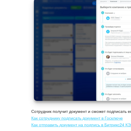
Сотрудник получит документ и сможет подписать е
Как сотруднику подписать документ в Госключе
Как отправить документ на подпись в Битрикс24 К