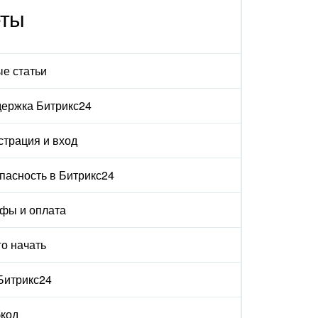
еты
е статьи
ержка Битрикс24
страция и вход
пасность в Битрикс24
фы и оплата
го начать
 Битрикс24
код