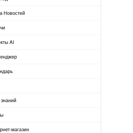
а Новостей
чи
кты AI
сенджер
ндарь
 знаний
ты
рнет-магазин