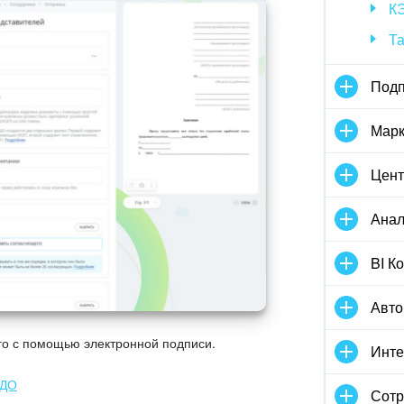
К
Т
Подп
Марк
Цент
Анал
BI К
Авто
го с помощью электронной подписи.
Инте
ЭДО
Сотр