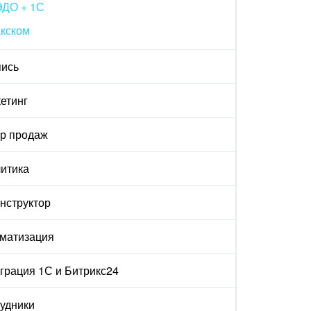
ЭДО + 1С
акском
ись
етинг
р продаж
итика
онструктор
матизация
грация 1С и Битрикс24
удники