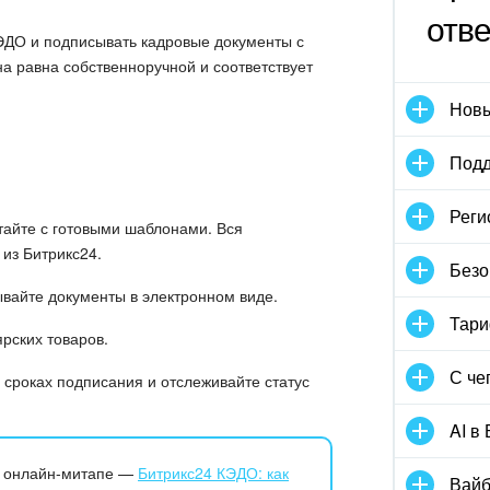
отв
ЭДО и подписывать кадровые документы с
а равна собственноручной и соответствует
Новы
Подд
Реги
тайте с готовыми шаблонами. Вся
из Битрикс24.
Безо
ывайте документы в электронном виде.
Тари
ярских товаров.
С че
 сроках подписания и отслеживайте статус
AI в
а онлайн-митапе —
Битрикс24 КЭДО: как
Вайб