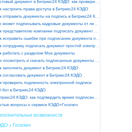
Тестовый документ в Битрикс24 КЭДО: как проверить процесс подписания
к настроить права доступа в Битрикс24 КЭДО
Как отправить документы на подпись в Битрикс24 КЭДО
Кто может подписывать кадровые документы от лица компании
Как представителю компании подписать документ в Битрикс24 КЭДО
Как исправить ошибки при подписании документа представителем компании
Как сотруднику подписать документ простой электронной подписью
к работать с разделом Мои документы
Где посмотреть и скачать подписанные документы в Битрикс24 КЭДО
к заполнить документ в Битрикс24 КЭДО
к согласовать документ в Битрикс24 КЭДО
к проверить подлинность электронной подписи
-бот в Битрикс24 КЭДО
Битрикс24 КЭДО: как подтвердить время подписания документа
стые вопросы о сервисе КЭДО+Госключ
ополнительные возможности
ЭДО + Госключ