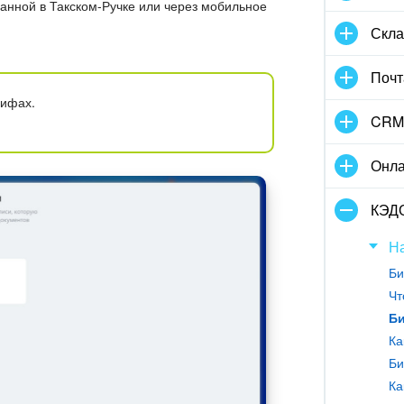
нной в Такском-Ручке или через мобильное
Скла
Почт
рифах.
CRM
Онла
КЭД
Н
Би
Чт
Би