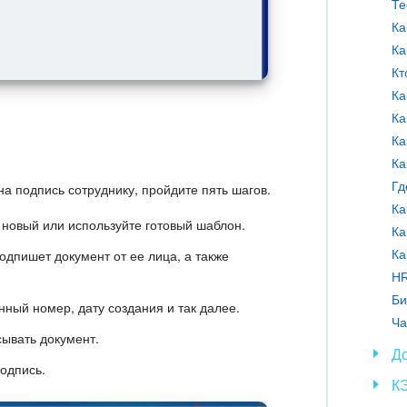
Ка
Ка
на подпись сотруднику, пройдите пять шагов.
Ка
 новый или используйте готовый шаблон.
Ка
одпишет документ от ее лица, а также
Ка
HR
ный номер, дату создания и так далее.
Ча
сывать документ.
Д
одпись.
К