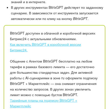
Календарь
знаний и в интернете.
В других инструментах BitrixGPT действует по заданному
Диск
сценарию. В зависимости от инструмента запускается
автоматически или по клику на кнопку
BitrixGPT
.
База знаний
BitrixGPT доступен в облачной и коробочной версиях
Сайты
Битрикс24 с актуальными обновлениями.
Как включить BitrixGPT в коробочной версии
Интернет-магазин
Битрикс24.
Складской учет
Общение с Агентом BitrixGPT бесплатно на любом
тарифе в рамках базового лимита — его достаточно
Почта
для большинства стандартных задач. Для активной
работы с AI-сценариями в зоне ru оформите подписку
BitrixGPT + Маркетплейс — она снимает ограничения
CRM
на количество запросов. В других зонах увеличить
лимит можно с помощью бустов BitrixGPT.
Онлайн-запись
Тарифные планы на подписку BitrixGPT +
Маркетплейс
КЭДО