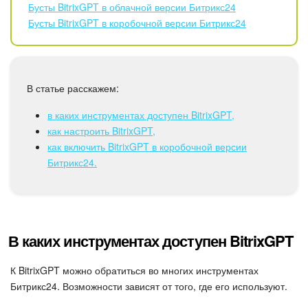
Бусты BitrixGPT в облачной версии Битрикс24
Бусты BitrixGPT в коробочной версии Битрикс24
Подпись
Маркетинг
В статье расскажем:
Центр продаж
в каких инструментах доступен BitrixGPT,
Аналитика
как настроить BitrixGPT,
как включить BitrixGPT в коробочной версии
Битрикс24.
BI Конструктор
Автоматизация
Интеграция 1С и Битрикс24
В каких инструментах доступен BitrixGPT
Сотрудники
К BitrixGPT можно обратиться во многих инструментах
Битрикс24. Возможности зависят от того, где его используют.
Бизнес-процессы