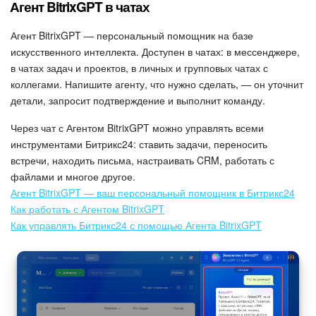
Агент BitrixGPT в чатах
Маркетплейс
Агент BitrixGPT — персональный помощник на базе
искусственного интеллекта. Доступен в чатах: в мессенджере,
Контакт-центр
в чатах задач и проектов, в личных и групповых чатах с
коллегами. Напишите агенту, что нужно сделать, — он уточнит
Настройки
детали, запросит подтверждение и выполнит команду.
Через чат с Агентом BitrixGPT можно управлять всеми
Виджет сотрудника
инструментами Битрикс24: ставить задачи, переносить
встречи, находить письма, настраивать CRM, работать с
Телефония
файлами и многое другое.
Агент BitrixGPT — ваш персональный помощник в Битрикс24
Филиальная сеть
Как работать с Агентом BitrixGPT
Как управлять Битрикс24 с помощью Агента BitrixGPT
Приложение Битрикс24
Общие вопросы
Битрикс24 в коробке