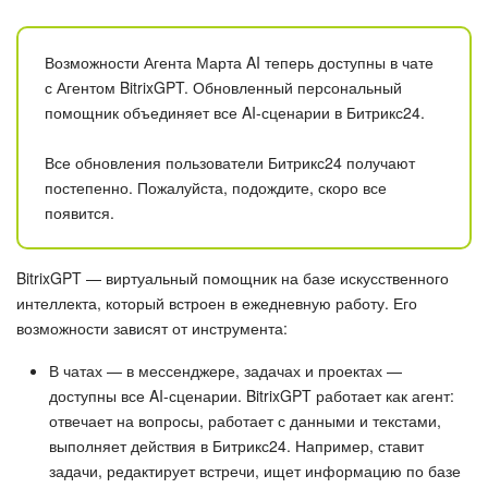
Безопасность в Битрикс24
Тарифы и оплата
Возможности Агента Марта AI теперь доступны в чате
с Агентом BitrixGPT. Обновленный персональный
помощник объединяет все AI-сценарии в Битрикс24.
С чего начать
Все обновления пользователи Битрикс24 получают
AI в Битрикс24
постепенно. Пожалуйста, подождите, скоро все
появится.
Вайбкод
Лента Новостей
BitrixGPT — виртуальный помощник на базе искусственного
интеллекта, который встроен в ежедневную работу. Его
возможности зависят от инструмента:
Задачи
В чатах — в мессенджере, задачах и проектах —
Проекты AI
доступны все AI-сценарии. BitrixGPT работает как агент:
отвечает на вопросы, работает с данными и текстами,
Мессенджер
выполняет действия в Битрикс24. Например, ставит
задачи, редактирует встречи, ищет информацию по базе