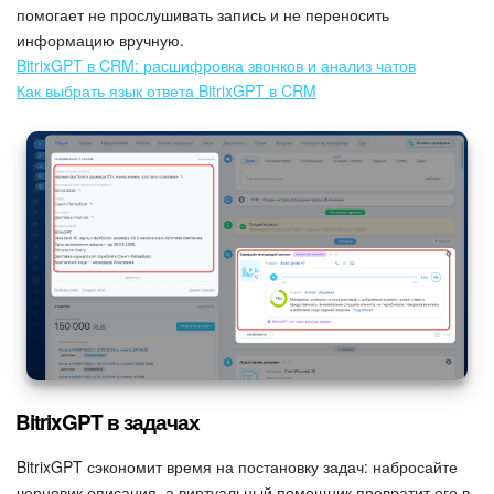
помогает не прослушивать запись и не переносить
информацию вручную.
BitrixGPT в CRM: расшифровка звонков и анализ чатов
Как выбрать язык ответа BitrixGPT в CRM
BitrixGPT в задачах
BitrixGPT сэкономит время на постановку задач: набросайте
черновик описания, а виртуальный помощник превратит его в