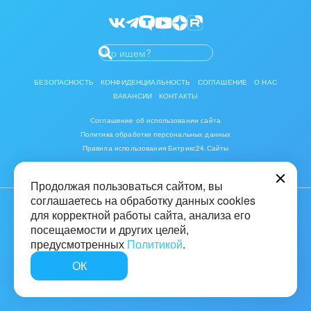
Изменения в статьях (архив)
Разработчикам приложений
ПОЛУЧИТЬ БЕСПЛАТНО
БЕЗОПАСНОСТЬ
КОНФИДЕНЦИАЛЬНОСТЬ
СОГЛАШЕНИЕ
О НАС
ВАКАНСИИ
КОНТАКТЫ
ВХОД
Соглашение об использовании сайта
Политика обработки персональных данных
Правила использования Битрикс24.Сайты
Продолжая пользоваться сайтом, вы
соглашаетесь на обработку данных cookies
для корректной работы сайта, анализа его
© 2001-2026 «Битрикс», «1С-Битрикс». Работает на «1С-Битрикс:
Управление сайтом»
посещаемости и других целей,
предусмотренных
Политикой
.
16+
ОК
Быстро с 1С-Битрикс