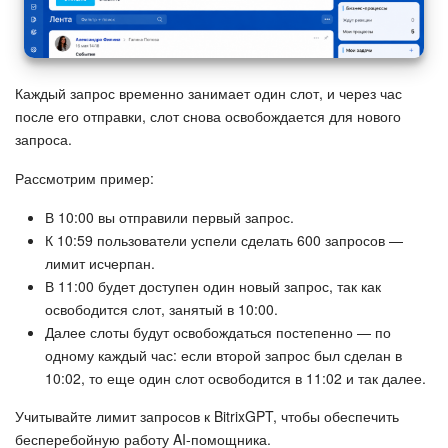
Календарь
Диск
Каждый запрос временно занимает один слот, и через час
База знаний
после его отправки, слот снова освобождается для нового
запроса.
Сайты
Рассмотрим пример:
Интернет-магазин
В 10:00 вы отправили первый запрос.
К 10:59 пользователи успели сделать 600 запросов —
Складской учет
лимит исчерпан.
В 11:00 будет доступен один новый запрос, так как
Почта
освободится слот, занятый в 10:00.
Далее слоты будут освобождаться постепенно — по
CRM
одному каждый час: если второй запрос был сделан в
10:02, то еще один слот освободится в 11:02 и так далее.
Онлайн-запись
Учитывайте лимит запросов к BitrixGPT, чтобы обеспечить
бесперебойную работу AI-помощника.
КЭДО