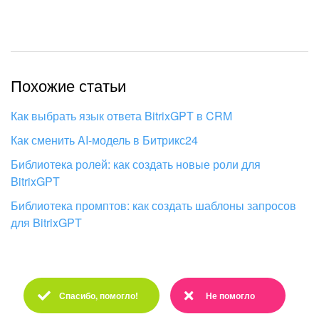
Подпись
Маркетинг
Похожие статьи
Центр продаж
Как выбрать язык ответа BitrixGPT в CRM
Аналитика
Как сменить AI-модель в Битрикс24
Библиотека ролей: как создать новые роли для
BI Конструктор
BitrixGPT
Автоматизация
Библиотека промптов: как создать шаблоны запросов
для BitrixGPT
Интеграция 1С и Битрикс24
Сотрудники
Спасибо, помогло!
Не помогло
Бизнес-процессы