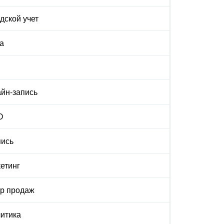
дской учет
а
йн-запись
О
ись
етинг
р продаж
итика