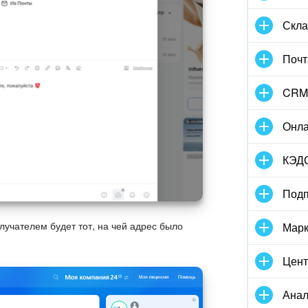
Скла
Почт
CRM
Онла
КЭД
Подп
олучателем будет тот, на чей адрес было
Марк
Цент
Анал