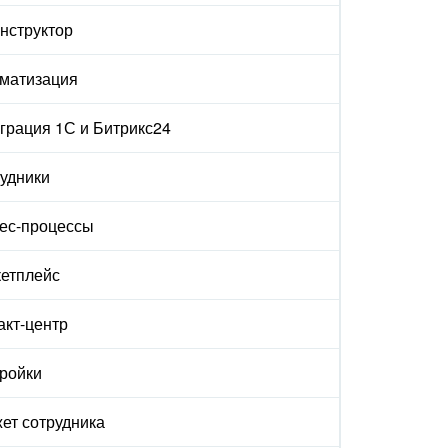
онструктор
матизация
грация 1С и Битрикс24
удники
ес-процессы
етплейс
акт-центр
ройки
ет сотрудника