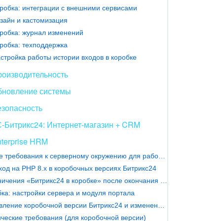
робка: интеграции с внешними сервисами
зайн и кастомизация
робка: журнал изменений
робка: техподдержка
стройка работы истории входов в коробке
роизводительность
бновление системы
езопасность
-Битрикс24: Интернет-магазин + CRM
terprise HRM
Новые требования к серверному окружению для работы чатов
од на PHP 8.х в коробочных версиях Битрикс24
Ограничения «Битрикс24 в коробке» после окончания лицензии
ка: настройки сервера и модуля портала
Обновление коробочной версии Битрикс24 и изменение условий продления
ческие требования (для коробочной версии)