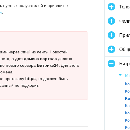
ь нужных получателей и привлечь к
Тел
й
.
Фили
Прил
Общ
ми через email из ленты Новостей
рнета, а
для домена портала
должна
Битр
почтового сервера
Битрикс24.
Для этого
домена.
И
по протоколу
https
, то должен быть
Ко
санный не подходит.
Ко
Ко
Ко
Ко
Ко
Ко