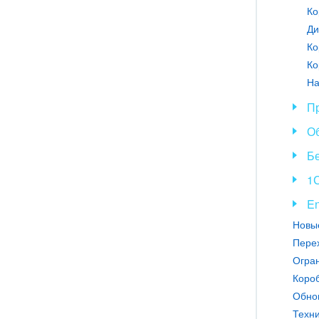
Ко
Ди
Ко
Ко
На
П
О
Б
1С
En
Перех
Короб
Техни