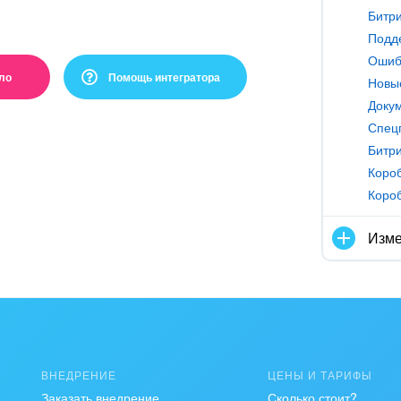
Подде
Ошибк
ло
Помощь интегратора
Докум
ль :(
Спец
Короб
Короб
и непонятно
Изме
мация
е хватает информации
о работает
ВНЕДРЕНИЕ
ЦЕНЫ И ТАРИФЫ
Заказать внедрение
Сколько стоит?