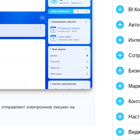
BI К
Авто
Инте
Сотр
Бизн
Марк
Конт
а
отправляет электронное письмо на
Наст
Видж