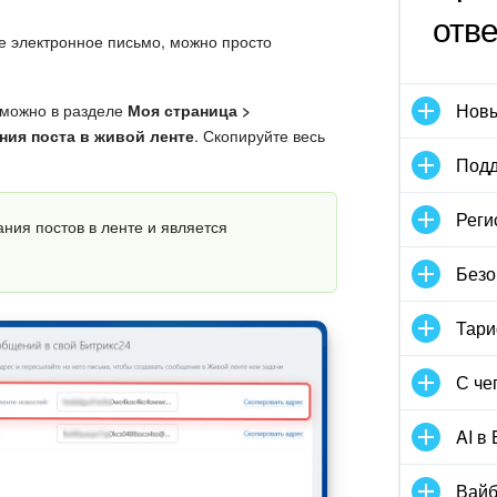
отв
е электронное письмо, можно просто
Новы
о можно в разделе
Моя страница >
ния поста в живой ленте
. Скопируйте весь
Подд
Реги
ания постов в ленте и является
Безо
Тари
С че
AI в
Вайб