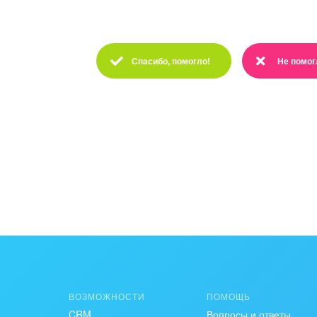
Спасибо, помогло!
Не помог
Спасибо :)
Очень жа
Это не то, что я ищу
Написано очень сложно 
Есть устаревшая инфор
Слишком коротко, мне н
Мне не нравится, как эт
ВОЗМОЖНОСТИ
ПОМОЩЬ
CRM
Вопросы и ответы