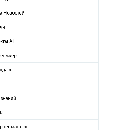
а Новостей
чи
кты AI
сенджер
ндарь
 знаний
ты
рнет-магазин