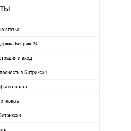
еты
е статьи
ержка Битрикс24
страция и вход
пасность в Битрикс24
фы и оплата
го начать
 Битрикс24
код