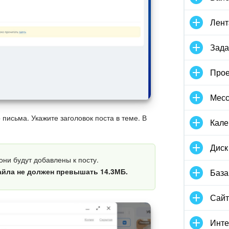
Лент
Зада
Прое
Мес
 письма. Укажите заголовок поста в теме. В
Кале
Диск
они будут добавлены к посту.
йла не должен превышать 14.3МБ.
База
Сай
Инте