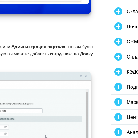
Скла
Почт
CRM
в
или
Администрация портала
, то вам будет
орую вы можете добавить сотрудника на
Доску
Онла
КЭД
Подп
Марк
Цент
Анал