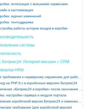
робка: интеграции с внешними сервисами
зайн и кастомизация
робка: журнал изменений
робка: техподдержка
стройка работы истории входов в коробке
роизводительность
бновление системы
езопасность
-Битрикс24: Интернет-магазин + CRM
terprise HRM
Новые требования к серверному окружению для работы чатов
од на PHP 8.х в коробочных версиях Битрикс24
Ограничения «Битрикс24 в коробке» после окончания лицензии
ка: настройки сервера и модуля портала
Обновление коробочной версии Битрикс24 и изменение условий продления
ческие требования (для коробочной версии)