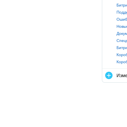
Подде
Ошибк
Докум
Спец
Короб
Короб
Изме