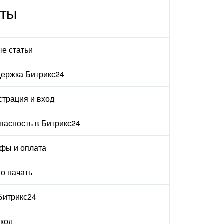
еты
е статьи
ержка Битрикс24
страция и вход
пасность в Битрикс24
фы и оплата
го начать
 Битрикс24
код