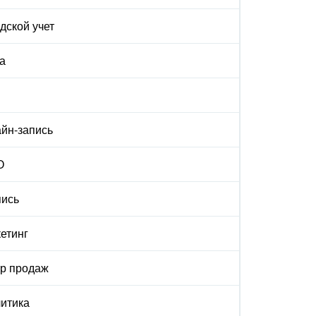
дской учет
а
йн-запись
О
ись
етинг
р продаж
итика