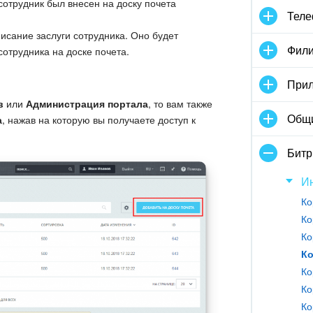
 сотрудник был внесен на доску почета
Тел
исание заслуги сотрудника. Оно будет
Фили
сотрудника на доске почета.
Прил
в
или
Администрация портала
, то вам также
Общ
а
, нажав на которую вы получаете доступ к
Битр
И
Ко
Ко
Ко
Ко
Ко
Ко
Ко