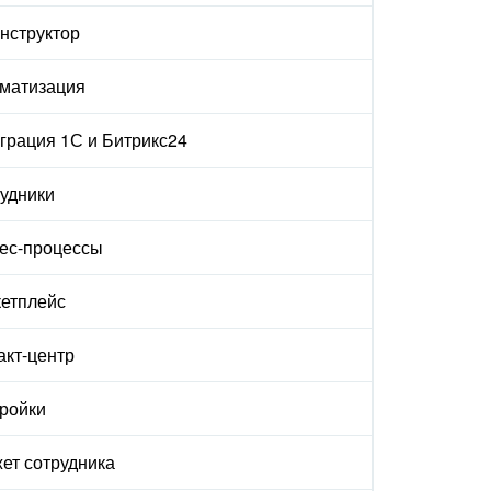
онструктор
матизация
грация 1С и Битрикс24
удники
ес-процессы
етплейс
акт-центр
ройки
ет сотрудника