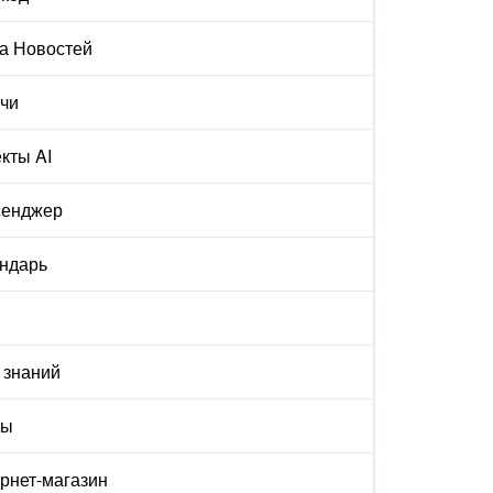
а Новостей
чи
кты AI
сенджер
ндарь
 знаний
ты
рнет-магазин