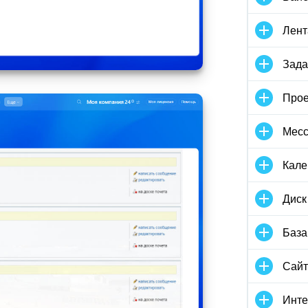
Лент
Зада
Прое
Мес
Кале
Диск
База
Сай
Инте