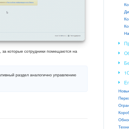
Ко
Ди
Ко
Ко
На
П
, за которые сотрудники помещаются на
О
Б
1С
ативный раздел аналогично управлению
En
Перех
Короб
Техни