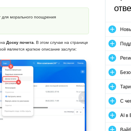
отв
т для морального поощрения
Новы
 на
Доску почета
. В этом случае на странице
Подд
рой является краткое описание заслуги:
Реги
Безо
Тари
С че
AI в
Вайб