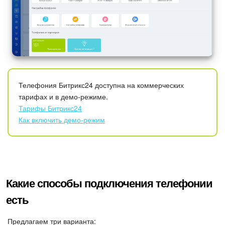
Календарь
Диск
База знаний
Сайты
Телефония Битрикс24 доступна на коммерческих
тарифах и в демо-режиме.
Интернет-магазин
Тарифы Битрикс24
Как включить демо-режим
Складской учет
Почта
CRM
Какие способы подключения телефонии
есть
Онлайн-запись
Предлагаем три варианта:
КЭДО