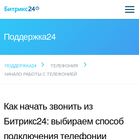
Поддержка24
Прочитайте готовые
ПОДДЕРЖКА24
ТЕЛЕФОНИЯ
ответы
НАЧАЛО РАБОТЫ С ТЕЛЕФОНИЕЙ
Новые статьи
Как начать звонить из
Поддержка Битрикс24
Битрикс24: выбираем способ
Регистрация и вход
подключения телефонии