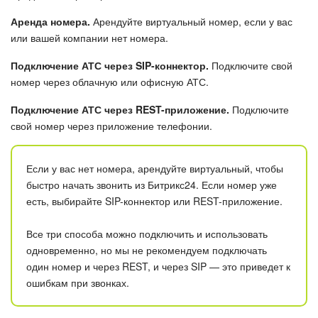
Аренда номера.
Арендуйте виртуальный номер, если у вас
Подпись
или вашей компании нет номера.
Маркетинг
Подключение АТС через SIP-коннектор.
Подключите свой
номер через облачную или офисную АТС.
Центр продаж
Подключение АТС через REST-приложение.
Подключите
свой номер через приложение телефонии.
Аналитика
Если у вас нет номера, арендуйте виртуальный, чтобы
BI Конструктор
быстро начать звонить из Битрикс24. Если номер уже
есть, выбирайте SIP-коннектор или REST-приложение.
Автоматизация
Все три способа можно подключить и использовать
Интеграция 1С и Битрикс24
одновременно, но мы не рекомендуем подключать
один номер и через REST, и через SIP — это приведет к
Сотрудники
ошибкам при звонках.
Бизнес-процессы