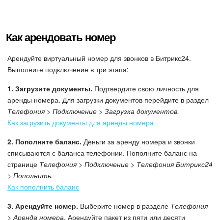
Маркетплейс
Как арендовать номер
Контакт-центр
Арендуйте виртуальный номер для звонков в Битрикс24.
Настройки
Выполните подключение в три этапа:
1. Загрузите документы.
Подтвердите свою личность для
Виджет сотрудника
аренды номера. Для загрузки документов перейдите в раздел
Телефония > Подключение > Загрузка документов.
Телефония
Как загрузить документы для аренды номера
Филиальная сеть
2. Пополните баланс.
Деньги за аренду номера и звонки
списываются с баланса телефонии. Пополните баланс на
Приложение Битрикс24
странице
Телефония > Подключение > Телефония Битрикс24
> Пополнить.
Общие вопросы
Как пополнить баланс
3. Арендуйте номер.
Выберите номер в разделе
Телефония
Битрикс24 в коробке
> Аренда номера
. Арендуйте пакет из пяти или десяти