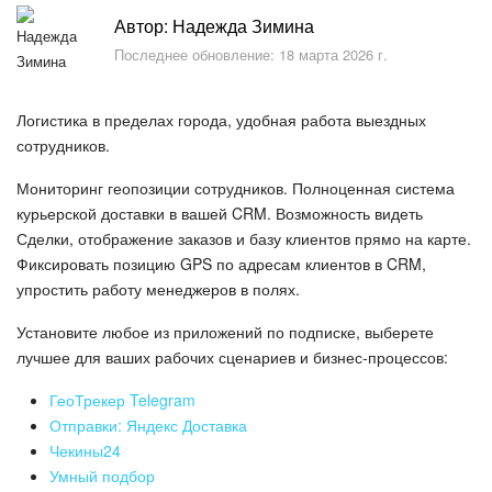
Безопасность в Битрикс24
Автор: Надежда Зимина
Последнее обновление: 18 марта 2026 г.
Тарифы и оплата
С чего начать
Логистика в пределах города, удобная работа выездных
сотрудников.
AI в Битрикс24
Мониторинг геопозиции сотрудников. Полноценная система
курьерской доставки в вашей CRM. Возможность видеть
Вайбкод
Сделки, отображение заказов и базу клиентов прямо на карте.
Фиксировать позицию GPS по адресам клиентов в CRM,
Лента Новостей
упростить работу менеджеров в полях.
Задачи
Установите любое из приложений по подписке, выберете
лучшее для ваших рабочих сценариев и бизнес-процессов:
Проекты AI
ГеоТрекер Telegram
Отправки: Яндекс Доставка
Мессенджер
Чекины24
Умный подбор