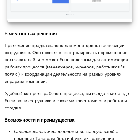
Подпись
Маркетинг
В чем польза решения
Центр продаж
Приложение предназначено для мониторинга геопозиции
сотрудников. Оно позволяет контролировать перемещение
Аналитика
пользователей, что может быть полезным для оптимизации
рабочих процессов (менеджеров, курьеров, работников "в
полях") и координации деятельности на разных уровнях
BI Конструктор
иерархии компании.
Автоматизация
Удобный контроль рабочего процесса, вы всегда знаете, где
были ваши сотрудники и с какими клиентами они работали
Интеграция 1С и Битрикс24
сегодня.
Возможности и преимущества
Сотрудники
Отслеживание местоположения сотрудников
: с
Бизнес-процессы
помощью Телеграм-бота и функции трансляции