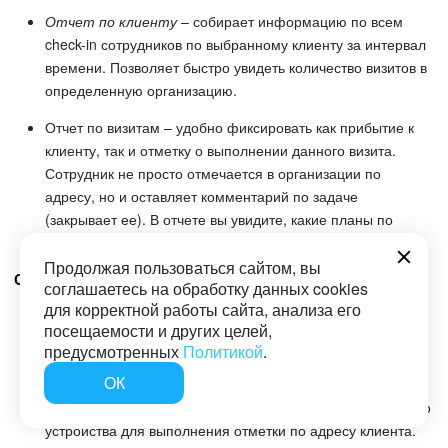
Отчет по клиенту
– собирает информацию по всем
check-in сотрудников по выбранному клиенту за интервал
времени. Позволяет быстро увидеть количество визитов в
определенную организацию.
Отчет по визитам – удобно фиксировать как прибытие к
клиенту, так и отметку о выполнении данного визита.
Сотрудник не просто отмечается в организации по
адресу, но и оставляет комментарий по задаче
(закрывает ее). В отчете вы увидите, какие планы по
визитам были и сколько планов выполнено.
Продолжая пользоваться сайтом, вы
Сценарии работы чат-бота
соглашаетесь на обработку данных cookies
для корректной работы сайта, анализа его
Check-in по клиентам и контактам
. Менеджер
посещаемости и других целей,
запрашивает по части названия Компании или Контакта
предусмотренных
Политикой
.
информацию у чат-бота. Если такая сущность
ОК
обнаружена в CRM, то через быструю ссылку
осуществляется переход во внешний браузер мобильного
устройства для выполнения отметки по адресу клиента.