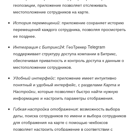
геопозиции, приложение позволяет отслеживать
Маркетплейс
местоположение сотрудников на карте.
История перемещений
: приложение сохраняет историю
Контакт-центр
перемещений каждого сотрудника, позволяя просмотреть
ее позднее.
Настройки
Интеграция с Битрикс24
: ГеоТрекер Telegram
Виджет сотрудника
поддерживает структуру доступа компании в Битрикс,
обеспечивая приватность и контроль доступа к данным о
местоположении сотрудников.
Телефония
Удобный интерфейс
: приложение имеет интуитивно
Филиальная сеть
понятный и удобный интерфейс, с разделами
Карта
и
Настройки
, которые позволяют быстро найти нужную
Приложение Битрикс24
информацию и настроить параметры отображения.
Гибкая настройка отображения
: возможность выбора
Общие вопросы
даты, поиска сотрудников по имени и выбора сотрудников
для отображения на карте с помощью чекбоксов
Битрикс24 в коробке
позволяет настроить отображение в соответствии с