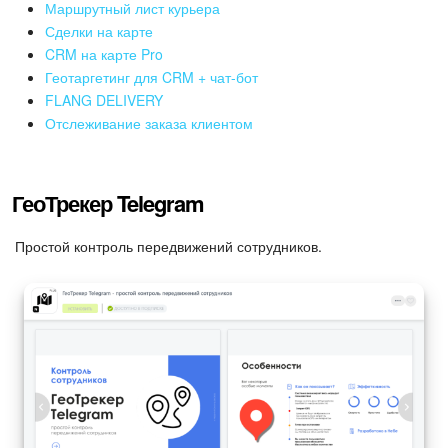
Календарь
Маршрутный лист курьера
Сделки на карте
Диск
CRM на карте Pro
Геотаргетинг для CRM + чат-бот
База знаний
FLANG DELIVERY
Отслеживание заказа клиентом
Сайты
Интернет-магазин
ГеоТрекер Telegram
Складской учет
Простой контроль передвижений сотрудников.
Почта
CRM
Онлайн-запись
КЭДО