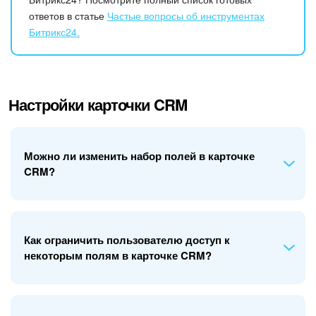
Календарь
ответов в статье
Частые вопросы об инструментах
Битрикс24.
Диск
База знаний
Настройки карточки CRM
Сайты
Интернет-магазин
Можно ли изменить набор полей в карточке
CRM?
Складской учет
Почта
Вы можете адаптировать карточку лида, сделки или
Как ограничить пользователю доступ к
CRM
другого элемента CRM под особенности вашего бизнеса:
некоторым полям в карточке CRM?
Скрыть системные поля, которые не нужны. Удалить
Онлайн-запись
их нельзя. Например, скройте поле
Отчество
, если
работаете только с иностранными клиентами.
КЭДО
Ограничить видимость можно только к пользовательским