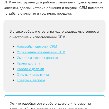
Безопасность в Битрикс24
CRM — инструмент для работы с клиентами. Здесь хранятся
контакты, сделки, история общения и покупок. CRM помогает
не забыть о клиенте и увеличить продажи.
Тарифы и оплата
С чего начать
В статье собрали ответы на часто задаваемые вопросы
о настройке и использовании CRM:
AI в Битрикс24
Настройки карточки CRM
Вайбкод
Управление элементами CRM
Импорт и экспорт данных
Лента Новостей
Права доступа
Работа с делами
Задачи
Отчеты и аналитика
Товары и валюты
Проекты AI
Мессенджер
Хотите разобраться в работе другого инструмента
Битрикс24? Посмотрите полный список готовых