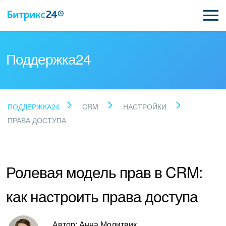
Поддержка24
Прочитайте готовые
ПОДДЕРЖКА24
CRM
НАСТРОЙКИ
ответы
ПРАВА ДОСТУПА
Новые статьи
Ролевая модель прав в CRM:
Поддержка Битрикс24
как настроить права доступа
Регистрация и вход
Автор: Анна Молитвик