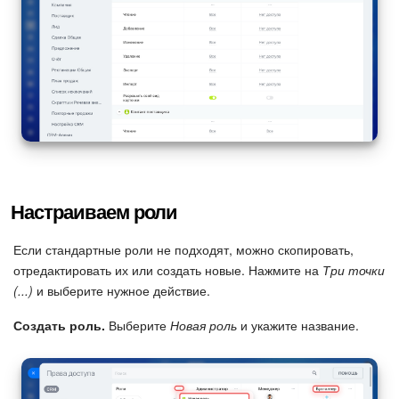
Маркетплейс
Контакт-центр
Настройки
Виджет сотрудника
Телефония
Настраиваем роли
Филиальная сеть
Если стандартные роли не подходят, можно скопировать,
отредактировать их или создать новые. Нажмите на
Три точки
(...)
и выберите нужное действие.
Приложение Битрикс24
Создать роль.
Выберите
Новая роль
и укажите название.
Общие вопросы
Битрикс24 в коробке