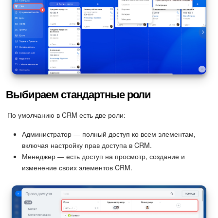
Подпись
Маркетинг
Центр продаж
Выбираем стандартные роли
Аналитика
По умолчанию в CRM есть две роли:
BI Конструктор
Администратор — полный доступ ко всем элементам,
Автоматизация
включая настройку прав доступа в CRM.
Менеджер — есть доступ на просмотр, создание и
Интеграция 1С и Битрикс24
изменение своих элементов CRM.
Сотрудники
Бизнес-процессы