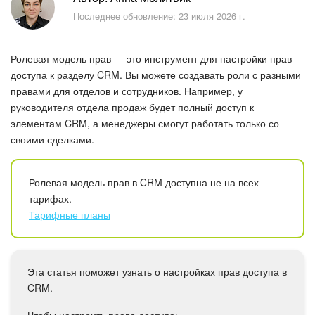
Безопасность в Битрикс24
Последнее обновление: 23 июля 2026 г.
Тарифы и оплата
Ролевая модель прав — это инструмент для настройки прав
С чего начать
доступа к разделу CRM. Вы можете создавать роли с разными
правами для отделов и сотрудников. Например, у
руководителя отдела продаж будет полный доступ к
AI в Битрикс24
элементам CRM, а менеджеры смогут работать только со
своими сделками.
Вайбкод
Лента Новостей
Ролевая модель прав в CRM доступна не на всех
тарифах.
Задачи
Тарифные планы
Проекты AI
Эта статья поможет узнать о настройках прав доступа в
Мессенджер
CRM.
Чтобы настроить права доступа: