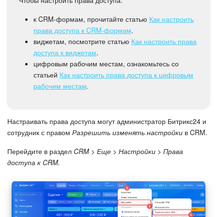
Календарь
к CRM-формам, прочитайте статью
Как настроить
Диск
права доступа к CRM-формам
.
виджетам, посмотрите статью
Как настроить права
База знаний
доступа к виджетам
.
цифровым рабочим местам, ознакомьтесь со
Сайты
статьей
Как настроить права доступа к цифровым
рабочим местам
.
Интернет-магазин
Складской учет
Настраивать права доступа могут администратор Битрикс24 и
сотрудник с правом
Разрешить изменять настройки
в CRM.
Почта
Перейдите в раздел
CRM > Еще > Настройки > Права
доступа к CRM.
CRM
Онлайн-запись
КЭДО