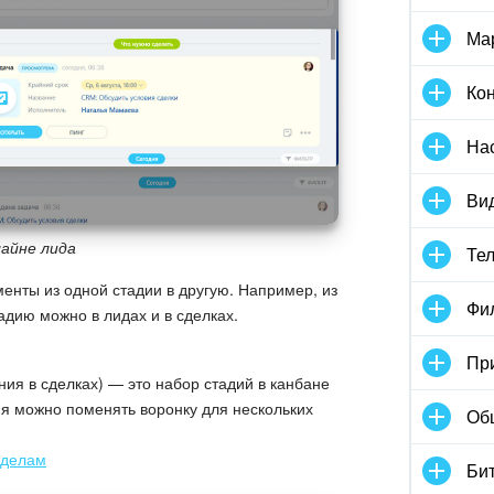
Ма
Кон
На
Вид
айне лида
Те
енты из одной стадии в другую. Например, из
Фи
адию можно в лидах и в сделках.
Пр
ия в сделках) — это набор стадий в канбане
ия можно поменять воронку для нескольких
Об
тделам
Бит