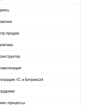
дпись
ркетинг
нтр продаж
алитика
Конструктор
томатизация
еграция 1С и Битрикс24
трудники
знес-процессы