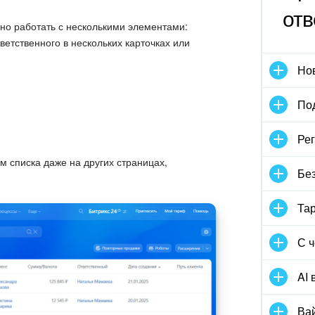
отв
но работать с несколькими элементами:
ветственного в нескольких карточках или
Но
По
Рег
м списка даже на других страницах,
Без
Та
С ч
AI 
Ва