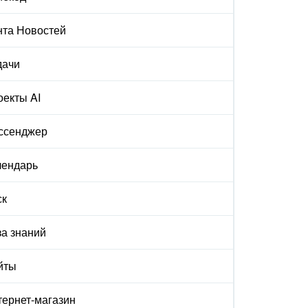
нта Новостей
дачи
екты AI
ссенджер
лендарь
ск
а знаний
йты
ернет-магазин