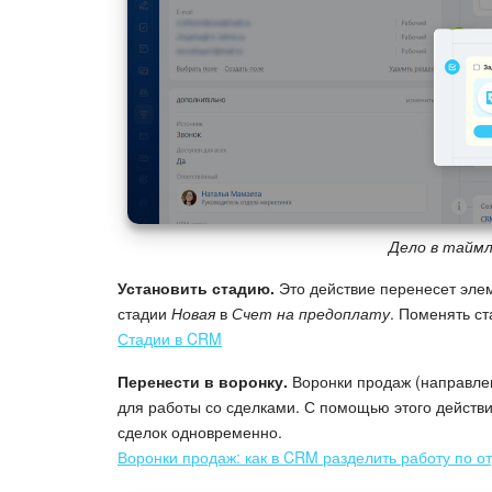
Дело в таймл
Установить стадию.
Это действие перенесет элем
стадии
Новая
в
Счет на предоплату
. Поменять ст
Стадии в CRM
Перенести в воронку.
Воронки продаж (направлен
для работы со сделками. С помощью этого действ
сделок одновременно.
Воронки продаж: как в CRM разделить работу по о