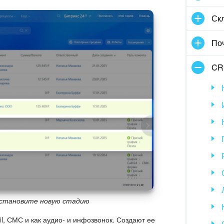
Скл
По
CR
установите новую стадию
l, СМС и как аудио- и инфозвонок. Создают ее