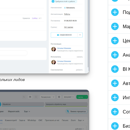
По
Ма
Це
Ан
BI 
ольких лидов
Ав
Инт
Со
Би