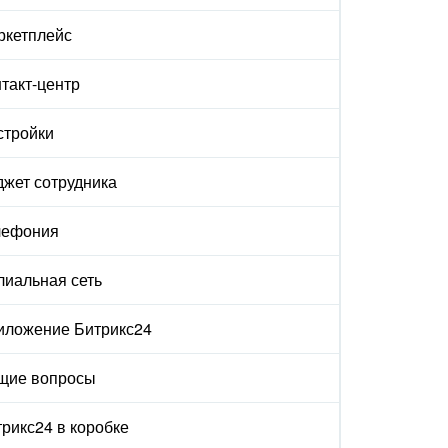
ркетплейс
такт-центр
стройки
жет сотрудника
лефония
лиальная сеть
иложение Битрикс24
щие вопросы
рикс24 в коробке