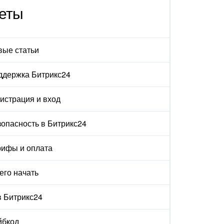
еты
вые статьи
ддержка Битрикс24
истрация и вход
опасность в Битрикс24
рифы и оплата
его начать
в Битрикс24
йбкод