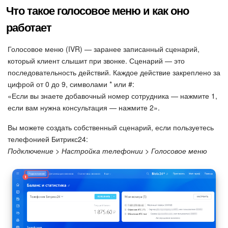
Календарь
Что такое голосовое меню и как оно
работает
Диск
Голосовое меню (IVR) — заранее записанный сценарий,
База знаний
который клиент слышит при звонке. Сценарий — это
последовательность действий. Каждое действие закреплено за
Сайты
цифрой от 0 до 9, символами * или #:
«Если вы знаете добавочный номер сотрудника — нажмите 1,
Интернет-магазин
если вам нужна консультация — нажмите 2».
Складской учет
Вы можете создать собственный сценарий, если пользуетесь
телефонией Битрикс24:
Почта
Подключение > Настройка телефонии > Голосовое меню
CRM
Онлайн-запись
КЭДО