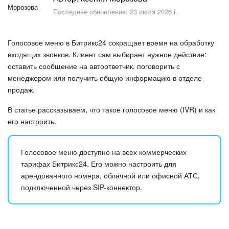
Безопасность в Битрикс24
Последнее обновление: 23 июля 2026 г.
Тарифы и оплата
Голосовое меню в Битрикс24 сокращает время на обработку
С чего начать
входящих звонков. Клиент сам выбирает нужное действие:
оставить сообщение на автоответчик, поговорить с
менеджером или получить общую информацию в отделе
AI в Битрикс24
продаж.
Вайбкод
В статье рассказываем, что такое голосовое меню (IVR) и как
его настроить.
Лента Новостей
Голосовое меню доступно на всех коммерческих
Задачи
тарифах Битрикс24. Его можно настроить для
арендованного номера, облачной или офисной АТС,
Проекты AI
подключенной через SIP-коннектор.
Мессенджер