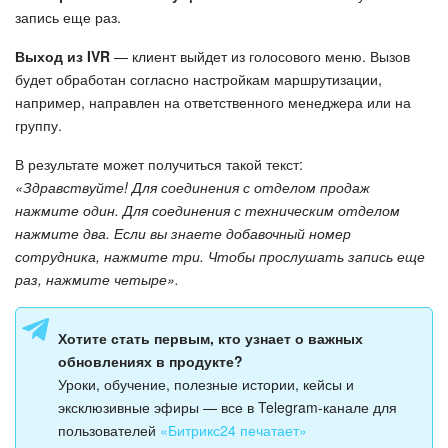
запись еще раз.
Изменения в статьях (архив)
Выход из IVR
— клиент выйдет из голосового меню. Вызов
будет обработан согласно настройкам маршрутизации,
например, направлен на ответственного менеджера или на
ПОЛУЧИТЬ БЕСПЛАТНО
группу.
ВХОД
В результате может получиться такой текст:
«Здравствуйте! Для соединения с отделом продаж
нажмите один. Для соединения с техническим отделом
нажмите два. Если вы знаете добавочный номер
сотрудника, нажмите три. Чтобы прослушать запись еще
раз, нажмите четыре».
Хотите стать первым, кто узнает о важных
обновлениях в продукте?
Уроки, обучение, полезные истории, кейсы и
эксклюзивные эфиры — все в Telegram-канале для
пользователей
«Битрикс24 печатает»