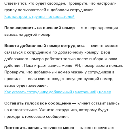
Ответит тот, кто будет свободен. Проверьте, что настроили
группу пользователей и добавили сотрудников.
Маркетплейс
Как настроить группы пользователей
Контакт-центр
Перенаправить на внешний номер
— это переадресация
вызова на другой номер.
Настройки
Ввести добавочный номер сотрудника
— клиент сможет
связаться с сотрудником по добавочному номеру. Ввод
Виджет сотрудника
добавочного номера работает только после выбора кнопки-
действия. Пока играет запись меню IVR, номер ввести нельзя.
Телефония
Проверьте, что добавочный номер указан у сотрудников в
профиле — если клиент введет несуществующий номер,
Филиальная сеть
вызов будет завершен.
Как указать сотруднику добавочный (внутренний) номер
Приложение Битрикс24
Оставить голосовое сообщение
— клиент оставит запись
Общие вопросы
на автоответчике. Укажите сотрудника, которому будут
приходить голосовые сообщения.
Битрикс24 в коробке
Повторить запись текущего меню
— клиент послушает