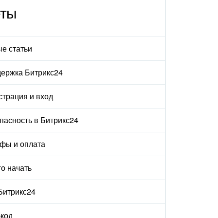
еты
е статьи
ержка Битрикс24
страция и вход
пасность в Битрикс24
фы и оплата
го начать
 Битрикс24
код