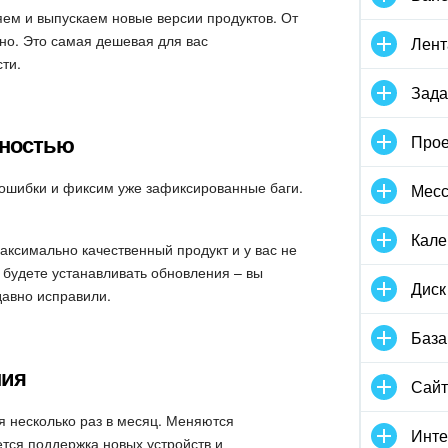
ем и выпускаем новые версии продуктов. От
нно. Это самая дешевая для вас
Лент
ти.
Зада
ьностью
Прое
ошибки и фиксим уже зафиксированные баги.
Мес
Кале
аксимально качественный продукт и у вас не
 будете устанавливать обновления – вы
Диск
давно исправили.
База
ния
Сай
 несколько раз в месяц. Меняются
Инте
тся поддержка новых устройств и