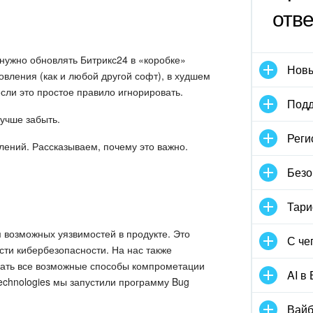
отв
нужно обновлять Битрикс24 в «коробке»
Новы
овления (как и любой другой софт), в худшем
если это простое правило игнорировать.
Подд
лучше забыть.
Реги
лений. Рассказываем, почему это важно.
Безо
Тари
 возможных уязвимостей в продукте. Это
С че
ти кибербезопасности. На нас также
кать все возможные способы компрометации
AI в
Technologies мы запустили программу Bug
Вайб