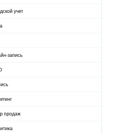
дской учет
а
йн-запись
О
ись
етинг
р продаж
итика