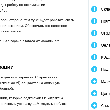
дет работу по оптимизации
Скла
ейса.
воей стороне, тем хуже будет работать связь
Почт
 приложением. Обеспечить его надежное
о невозможно.
CRM
очная версия отстала от мобильного
Онла
КЭД
рации
Подп
 в целом устаревает. Современная
Марк
 (включая AI) опирается на облачную
бридной.
Цент
паний, которые подключают к Битрикс24
о использует нашу LLM-модель в облаке.
Анал