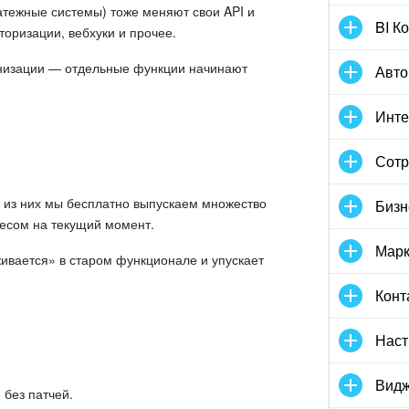
атежные системы) тоже меняют свои API и
BI К
торизации, вебхуки и прочее.
онизации — отдельные функции начинают
Авто
Инте
Сотр
м из них мы бесплатно выпускаем множество
Бизн
несом на текущий момент.
Марк
ивается» в старом функционале и упускает
Конт
Наст
Видж
 без патчей.