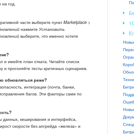
 на год.
Б
тративной части выберите пункт
Marketplace >
1С
бновлений
нажмите
Установить
En
бновлений
выберите, что именно хотите
Перех
ене?
п и имейте план отката. Читайте список
Короб
ку и прогоняйте тесты критичных сценариев.
о обновляться реже?
Техни
опасность, интеграции (почта, банки,
исправления багов. Эти факторы сами по
Подде
Ошибк
ость?
Докум
зы данных, кеширования и интерфейса,
Спец
ирост скорости без апгрейда «железа» и