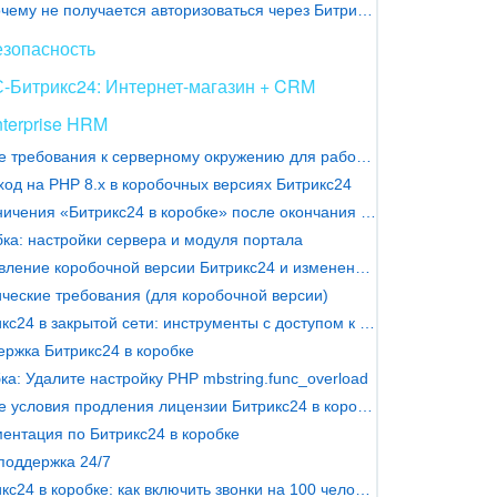
Почему не получается авторизоваться через Битрикс24 Нетворк в коробочной версии
езопасность
-Битрикс24: Интернет-магазин + CRM
terprise HRM
Новые требования к серверному окружению для работы чатов
од на PHP 8.х в коробочных версиях Битрикс24
Ограничения «Битрикс24 в коробке» после окончания лицензии
ка: настройки сервера и модуля портала
Обновление коробочной версии Битрикс24 и изменение условий продления
ческие требования (для коробочной версии)
Битрикс24 в закрытой сети: инструменты с доступом к внешним серверам
ржка Битрикс24 в коробке
а: Удалите настройку PHP mbstring.func_overload
Новые условия продления лицензии Битрикс24 в коробке
ентация по Битрикс24 в коробке
поддержка 24/7
Битрикс24 в коробке: как включить звонки на 100 человек