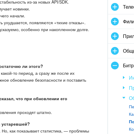
табильность из-за новых API/SDK.
Тел
учает новинки.
 чего начали.
Фили
ь ухудшается, появляются «тихие отказы».
сказуемо, особенно при накопленном долге.
Прил
Общ
Битр
остаточно ли этого?
какой-то период, а сразу же после их
И
жное обновление безопасности и поставить
П
О
сказал, что при обновлении его
овления проходят штатно.
Ка
я устаревшей?
Ко
 Но, как показывает статистика, — проблемы