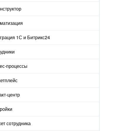
онструктор
матизация
грация 1С и Битрикс24
удники
ес-процессы
етплейс
акт-центр
ройки
ет сотрудника