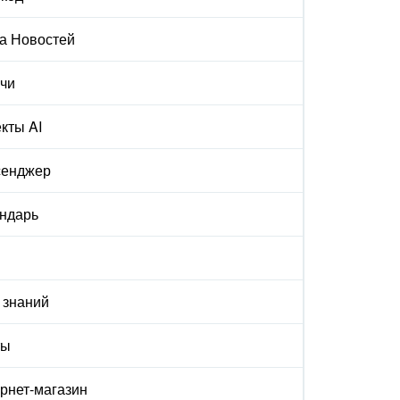
а Новостей
чи
кты AI
сенджер
ндарь
 знаний
ты
рнет-магазин