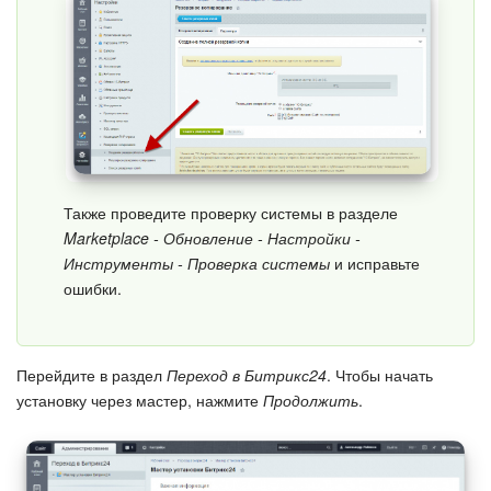
Календарь
Диск
База знаний
Сайты
Также проведите проверку системы в разделе
Интернет-магазин
Marketplace - Обновление - Настройки -
Инструменты - Проверка системы
и исправьте
Складской учет
ошибки.
Почта
Перейдите в раздел
Переход в Битрикс24
. Чтобы начать
CRM
установку через мастер, нажмите
Продолжить
.
Онлайн-запись
КЭДО