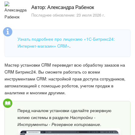
Безопасность в Битрикс24
Автор: Александра Рабенок
Последнее обновление: 23 июля 2026 г.
Тарифы и оплата
С чего начать
Узнать подробнее про лицензию «1С-Битрикс24:
Интернет-магазин+ CRM»
.
AI в Битрикс24
Вайбкод
Мастер установки CRM переведет всю обработку заказов на
CRM Битрикс24. Вы сможете работать со всеми
Лента Новостей
инструментами CRM: настройкой прав доступа сотрудников,
автоматизацией с помощью роботов, учетом продаж в
Задачи
аналитике и многими другими.
Проекты AI
Перед началом установки сделайте резервную
копию системы в разделе
Настройки -
Мессенджер
Инструменты - Резервное копирование
.