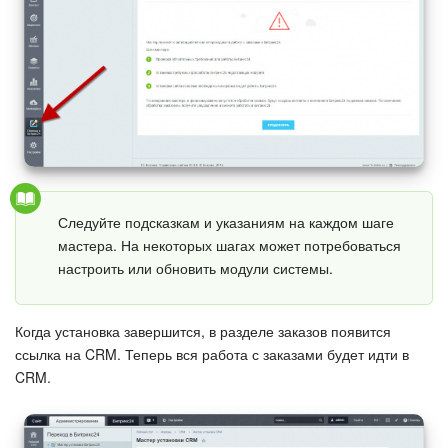
Подпись
Маркетинг
Центр продаж
Аналитика
Следуйте подсказкам и указаниям на каждом шаге
BI Конструктор
мастера. На некоторых шагах может потребоваться
настроить или обновить модули системы.
Автоматизация
Когда установка завершится, в разделе заказов появится
Интеграция 1С и Битрикс24
ссылка на CRM. Теперь вся работа с заказами будет идти в
CRM.
Сотрудники
Бизнес-процессы