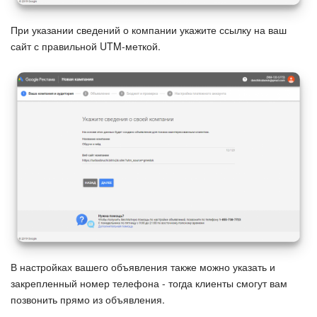
Маркетплейс
При указании сведений о компании укажите ссылку на ваш
сайт с правильной UTM-меткой.
Контакт-центр
Настройки
Виджет сотрудника
Телефония
Филиальная сеть
Приложение Битрикс24
В настройках вашего объявления также можно указать и
Общие вопросы
закрепленный номер телефона - тогда клиенты смогут вам
позвонить прямо из объявления.
Битрикс24 в коробке