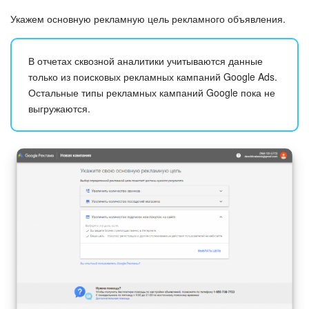
Укажем основную рекламную цель рекламного объявления.
Подпись
В отчетах сквозной аналитики учитываются данные
Маркетинг
только из поисковых рекламных кампаний Google Ads.
Остальные типы рекламных кампаний Google пока не
Центр продаж
выгружаются.
Аналитика
BI Конструктор
Автоматизация
Интеграция 1С и Битрикс24
Сотрудники
Бизнес-процессы