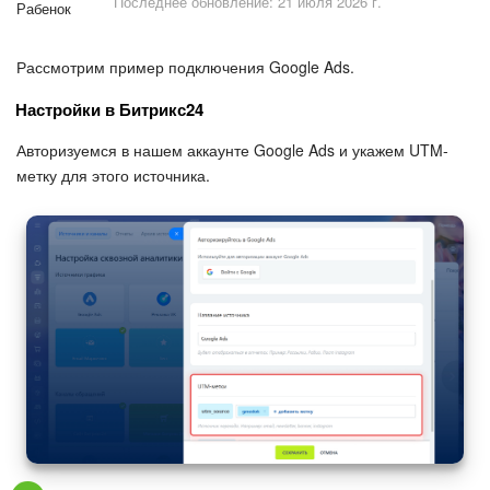
Последнее обновление: 21 июля 2026 г.
Безопасность в Битрикс24
Тарифы и оплата
Рассмотрим пример подключения Google Ads.
Настройки в Битрикс24
С чего начать
Авторизуемся в нашем аккаунте Google Ads и укажем UTM-
AI в Битрикс24
метку для этого источника.
Вайбкод
Лента Новостей
Задачи
Проекты AI
Мессенджер