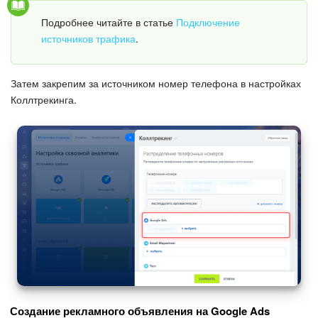
Календарь
Подробнее читайте в статье
Подключение
Диск
источников трафика
.
База знаний
Затем закрепим за источником номер телефона в настройках
Коллтрекинга.
Сайты
Интернет-магазин
Складской учет
Почта
CRM
Онлайн-запись
Создание рекламного объявления на Google Ads
КЭДО