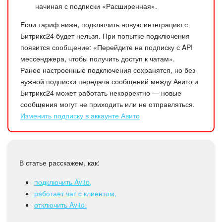
Календарь
начиная с подписки «Расширенная».
Диск
Если тариф ниже, подключить новую интеграцию с
Битрикс24 будет нельзя. При попытке подключения
появится сообщение: «Перейдите на подписку с API
База знаний
мессенджера, чтобы получить доступ к чатам».
Ранее настроенные подключения сохранятся, но без
Сайты
нужной подписки передача сообщений между Авито и
Битрикс24 может работать некорректно — новые
Интернет-магазин
сообщения могут не приходить или не отправляться.
Изменить подписку в аккаунте Авито
Складской учет
Почта
В статье расскажем, как:
CRM
подключить Avito,
работает чат с клиентом,
Онлайн-запись
отключить Avito.
КЭДО