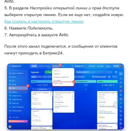
Avito.
5. В разделе
Настройки открытой линии и прав доступа
Маркетплейс
выберите открытую линию. Если ее еще нет, создайте новую.
Как создать и настроить открытую линию
Контакт-центр
6. Нажмите
Подключить
.
7. Авторизуйтесь в аккаунте Avito.
Настройки
После этого канал подключится, и сообщения от клиентов
начнут приходить в Битрикс24.
Виджет сотрудника
Телефония
Филиальная сеть
Приложение Битрикс24
Общие вопросы
Битрикс24 в коробке