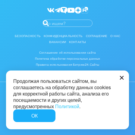
Разработчикам приложений
БЕЗОПАСНОСТЬ
КОНФИДЕНЦИАЛЬНОСТЬ
СОГЛАШЕНИЕ
О НАС
ВАКАНСИИ
КОНТАКТЫ
Соглашение об использовании сайта
Политика обработки персональных данных
Правила использования Битрикс24.Сайты
Продолжая пользоваться сайтом, вы
соглашаетесь на обработку данных cookies
для корректной работы сайта, анализа его
© 2001-2026 «Битрикс», «1С-Битрикс». Работает на «1С-Битрикс:
Управление сайтом»
посещаемости и других целей,
предусмотренных
Политикой
.
16+
ОК
Быстро с 1С-Битрикс