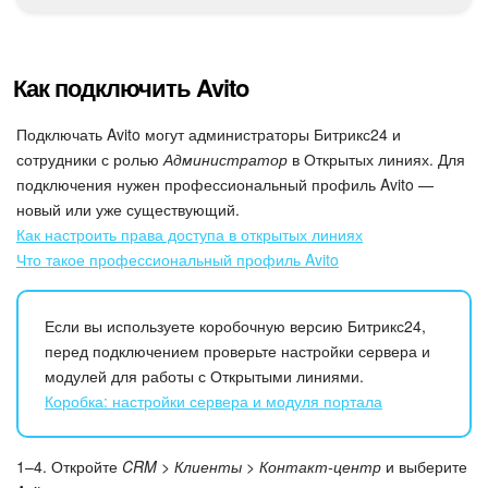
Подпись
Как подключить Avito
Маркетинг
Подключать Avito могут администраторы Битрикс24 и
Центр продаж
сотрудники с ролью
Администратор
в Открытых линиях. Для
подключения нужен профессиональный профиль Avito —
Аналитика
новый или уже существующий.
Как настроить права доступа в открытых линиях
BI Конструктор
Что такое профессиональный профиль Avito
Автоматизация
Если вы используете коробочную версию Битрикс24,
перед подключением проверьте настройки сервера и
Интеграция 1С и Битрикс24
модулей для работы с Открытыми линиями.
Коробка: настройки сервера и модуля портала
Сотрудники
1–4. Откройте
CRM > Клиенты > Контакт-центр
и выберите
Бизнес-процессы