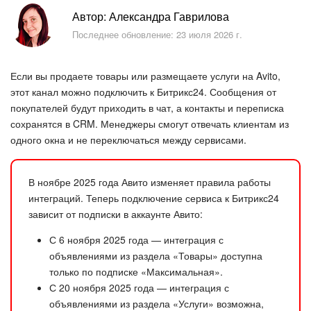
Безопасность в Битрикс24
Автор: Александра Гаврилова
Последнее обновление: 23 июля 2026 г.
Тарифы и оплата
С чего начать
Если вы продаете товары или размещаете услуги на Avito,
этот канал можно подключить к Битрикс24. Сообщения от
AI в Битрикс24
покупателей будут приходить в чат, а контакты и переписка
сохранятся в CRM. Менеджеры смогут отвечать клиентам из
одного окна и не переключаться между сервисами.
Вайбкод
Лента Новостей
В ноябре 2025 года Авито изменяет правила работы
интеграций. Теперь подключение сервиса к Битрикс24
Задачи
зависит от подписки в аккаунте Авито:
С 6 ноября 2025 года — интеграция с
Проекты AI
объявлениями из раздела «Товары» доступна
только по подписке «Максимальная».
Мессенджер
С 20 ноября 2025 года — интеграция с
объявлениями из раздела «Услуги» возможна,