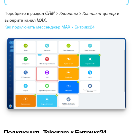
Подпись
Перейдите в раздел
CRM > Клиенты > Контакт-центр
и
выберите канал
MAX
.
Как подключить мессенджер MAX к Битрикс24
Маркетинг
Центр продаж
Аналитика
BI Конструктор
Автоматизация
Интеграция 1С и Битрикс24
Сотрудники
Бизнес-процессы
Подключить Telegram к Битрикс24