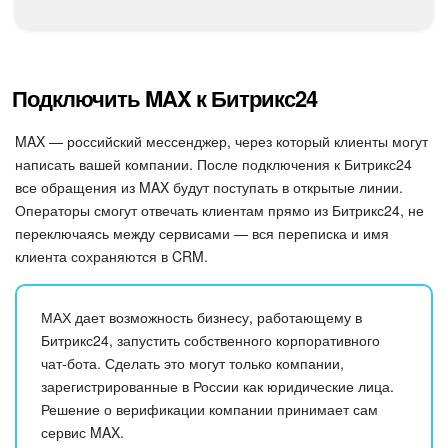
Календарь
Диск
Подключить MAX к Битрикс24
База знаний
MAX — российский мессенджер, через который клиенты могут
Сайты
написать вашей компании. После подключения к Битрикс24
все обращения из MAX будут поступать в открытые линии.
Интернет-магазин
Операторы смогут отвечать клиентам прямо из Битрикс24, не
переключаясь между сервисами — вся переписка и имя
Складской учет
клиента сохраняются в CRM.
Почта
МАХ дает возможность бизнесу, работающему в
Битрикс24, запустить собственного корпоративного
CRM
чат-бота. Сделать это могут только компании,
зарегистрированные в России как юридические лица.
Онлайн-запись
Решение о верификации компании принимает сам
сервис MAX.
КЭДО