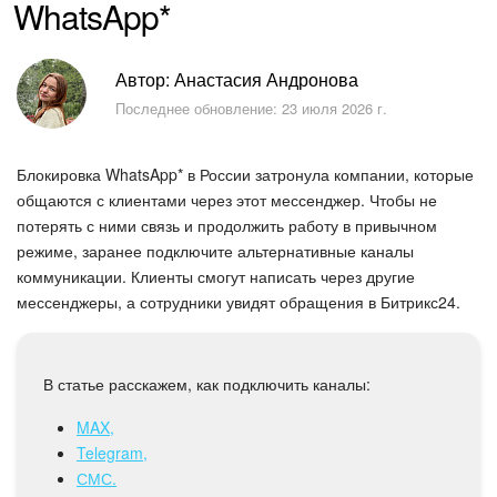
WhatsApp*
Безопасность в Битрикс24
Тарифы и оплата
Автор: Анастасия Андронова
Последнее обновление: 23 июля 2026 г.
С чего начать
AI в Битрикс24
Блокировка WhatsApp* в России затронула компании, которые
общаются с клиентами через этот мессенджер. Чтобы не
Вайбкод
потерять с ними связь и продолжить работу в привычном
режиме, заранее подключите альтернативные каналы
коммуникации. Клиенты смогут написать через другие
Лента Новостей
мессенджеры, а сотрудники увидят обращения в Битрикс24.
Задачи
В статье расскажем, как подключить каналы:
Проекты AI
MAX,
Мессенджер
Telegram,
СМС.