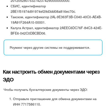
2012052807532742374290000000000.
СБИС, идентификатор
Подпись
2BE1f51974d91974ef29d3dd08a816ec70c.
Такском, идентификатор 2AL-9E363F3B-C040-40C0-AE4B-
Маркетинг
19A91F264A10-00001.
Калуга Астрал, идентификатор 2AEEC6DC76F-84C3-424E-
BFE6-042C0DBCBD06.
Центр продаж
Аналитика
Роуминг через другие системы не поддерживается.
BI Конструктор
Автоматизация
Как настроить обмен документами через
ЭДО
Интеграция 1С и Битрикс24
Чтобы получать бухгалтерские документы через ЭДО:
Сотрудники
Отправьте приглашение для обмена документами на
Бизнес-процессы
ИНН 7717586110.