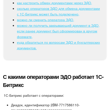
Календарь
как настроить обмен документами через ЭДО,
сколько операторов ЭДО для обмена документами
Диск
с 1С-Битрикс может быть подключено,
можно ли сменить оператора ЭДО,
База знаний
можно ли получить закрывающий документ в ЭДО,
если ранее документ был сформирован в другом
Сайты
формате,
куда обратиться по вопросам ЭДО и бухгалтерских
документов.
Интернет-магазин
Складской учет
Почта
С какими операторами ЭДО работает 1С-
Битрикс
CRM
1С-Битрикс работает с операторами:
Онлайн-запись
Диадок, идентификатор 2BM-7717586110-
КЭДО