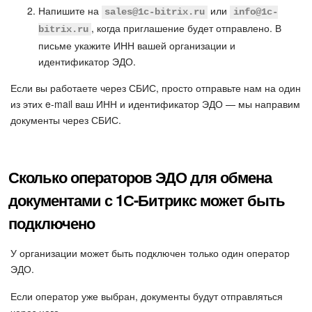
Напишите на
или
sales@1c-bitrix.ru
info@1c-
Маркетплейс
, когда приглашение будет отправлено. В
bitrix.ru
письме укажите ИНН вашей организации и
Контакт-центр
идентификатор ЭДО.
Если вы работаете через СБИС, просто отправьте нам на один
Настройки
из этих e-mail ваш ИНН и идентификатор ЭДО — мы направим
документы через СБИС.
Виджет сотрудника
Телефония
Сколько операторов ЭДО для обмена
Филиальная сеть
документами с 1С-Битрикс может быть
подключено
Приложение Битрикс24
У организации может быть подключен только один оператор
Общие вопросы
ЭДО.
Если оператор уже выбран, документы будут отправляться
Битрикс24 в коробке
через него.