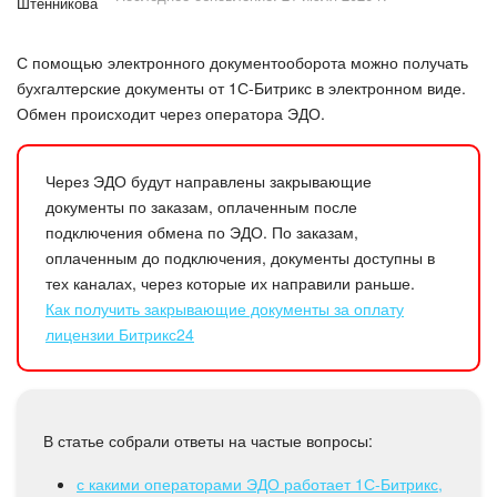
Безопасность в Битрикс24
С помощью электронного документооборота можно получать
Тарифы и оплата
бухгалтерские документы от 1С-Битрикс в электронном виде.
Обмен происходит через оператора ЭДО.
С чего начать
AI в Битрикс24
Через ЭДО будут направлены закрывающие
документы по заказам, оплаченным после
Вайбкод
подключения обмена по ЭДО. По заказам,
оплаченным до подключения, документы доступны в
Лента Новостей
тех каналах, через которые их направили раньше.
Как получить закрывающие документы за оплату
лицензии Битрикс24
Задачи
Проекты AI
В статье собрали ответы на частые вопросы:
Мессенджер
с какими операторами ЭДО работает 1С-Битрикс,