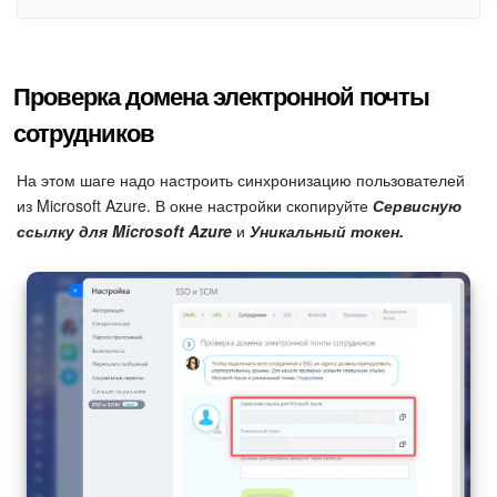
К сожалению, не удается выполнить вход в систему
Проверка домена электронной почты
Если во время проверки у вас возникла такая ошибка,
проверьте, что вы добавили себя в качестве пользователя
сотрудников
приложения в разделе
Назначение пользователей и
групп
.
На этом шаге надо настроить синхронизацию пользователей
из Microsoft Azure. В окне настройки скопируйте
Сервисную
ссылку для Microsoft Azure
и
Уникальный токен.