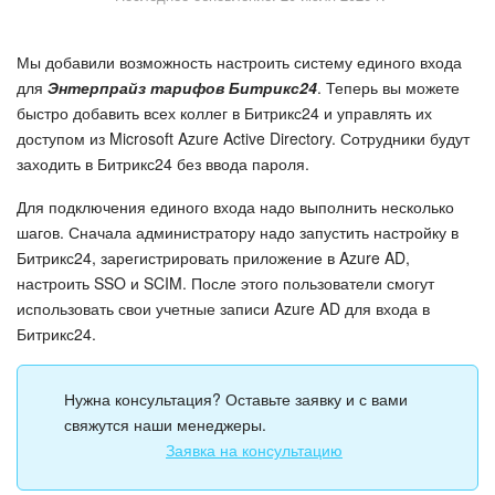
Безопасность в Битрикс24
Мы добавили возможность настроить систему единого входа
Тарифы и оплата
для
Энтерпрайз тарифов Битрикс24
. Теперь вы можете
быстро добавить всех коллег в Битрикс24 и управлять их
С чего начать
доступом из Microsoft Azure Active Directory. Сотрудники будут
заходить в Битрикс24 без ввода пароля.
AI в Битрикс24
Для подключения единого входа надо выполнить несколько
Вайбкод
шагов. Сначала администратору надо запустить настройку в
Битрикс24, зарегистрировать приложение в Azure AD,
Лента Новостей
настроить SSO и SCIM. После этого пользователи смогут
использовать свои учетные записи Azure AD для входа в
Задачи
Битрикс24.
Проекты AI
Нужна консультация? Оставьте заявку и с вами
свяжутся наши менеджеры.
Мессенджер
Заявка на консультацию