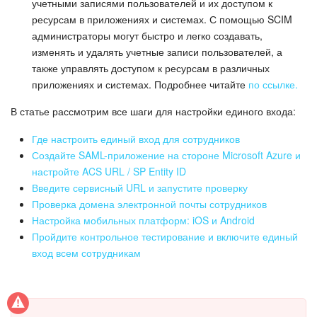
учетными записями пользователей и их доступом к
ресурсам в приложениях и системах. С помощью SCIM
Подпись
администраторы могут быстро и легко создавать,
изменять и удалять учетные записи пользователей, а
Маркетинг
также управлять доступом к ресурсам в различных
приложениях и системах. Подробнее читайте
по ссылке.
Центр продаж
В статье рассмотрим все шаги для настройки единого входа:
Аналитика
Где настроить единый вход для сотрудников
Создайте SAML-приложение на стороне Microsoft Azure и
BI Конструктор
настройте ACS URL / SP Entity ID
Введите сервисный URL и запустите проверку
Автоматизация
Проверка домена электронной почты сотрудников
Настройка мобильных платформ: iOS и Android
Пройдите контрольное тестирование и включите единый
Интеграция 1С и Битрикс24
вход всем сотрудникам
Сотрудники
Бизнес-процессы