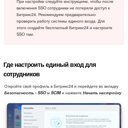
При настройке следуйте инструкциям, чтобы после
включения SSO сотрудники не потеряли доступ к
Маркетплейс
Битрикс24. Рекомендуем предварительно
проверить работу системы единого входа. Для
Контакт-центр
этого создайте бесплатный Битрикс24 и настроите
SSO там.
Настройки
Виджет сотрудника
Где настроить единый вход для
Телефония
сотрудников
Филиальная сеть
Откройте свой профиль в Битрикс24 и перейдите во вкладку
Безопасность - SSO и SCIM
и нажмите
Начать настройку
.
Приложение Битрикс24
Общие вопросы
Битрикс24 в коробке