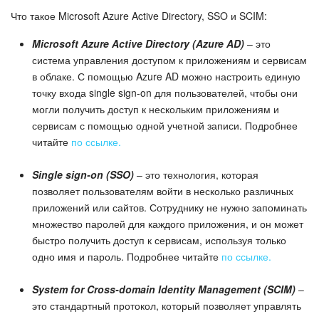
Календарь
Что такое Microsoft Azure Active Directory, SSO и SCIM:
Диск
Microsoft Azure Active Directory (Azure AD)
– это
система управления доступом к приложениям и сервисам
База знаний
в облаке. С помощью Azure AD можно настроить единую
точку входа single sign-on для пользователей, чтобы они
Сайты
могли получить доступ к нескольким приложениям и
сервисам с помощью одной учетной записи. Подробнее
Интернет-магазин
читайте
по ссылке.
Single sign-on (SSO)
– это технология, которая
Складской учет
позволяет пользователям войти в несколько различных
приложений или сайтов. Сотруднику не нужно запоминать
Почта
множество паролей для каждого приложения, и он может
быстро получить доступ к сервисам, используя только
CRM
одно имя и пароль. Подробнее читайте
по ссылке.
Онлайн-запись
System for Cross-domain Identity Management (SCIM)
–
это стандартный протокол, который позволяет управлять
КЭДО