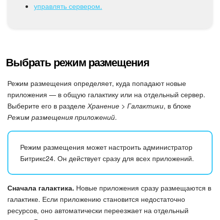
управлять сервером.
Подпись
Маркетинг
Выбрать режим размещения
Центр продаж
Режим размещения определяет, куда попадают новые
Аналитика
приложения — в общую галактику или на отдельный сервер.
Выберите его в разделе
Хранение > Галактики
, в блоке
BI Конструктор
Режим размещения приложений
.
Автоматизация
Режим размещения может настроить администратор
Битрикс24. Он действует сразу для всех приложений.
Интеграция 1С и Битрикс24
Сначала галактика.
Новые приложения сразу размещаются в
Сотрудники
галактике. Если приложению становится недостаточно
ресурсов, оно автоматически переезжает на отдельный
Бизнес-процессы