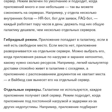
сервер. Режим включен по умолчанию и подходит, когда
приложений много и они небольшие — так вы можете
Маркетплейс
сэкономить на серверах. Например, у отдела несколько
внутренних ботов — HR-бот, бот для заявок, FAQ-бот, —
Контакт-центр
каждый работает пару часов в день: держать под них общую
галактику дешевле, чем несколько отдельных серверов.
Настройки
Гибридный режим.
Приложение попадает в галактику, если в
ней есть свободное место. Если места нет, приложение
Виджет сотрудника
разворачивается на отдельном сервере. Можно выбрать его,
когда приложения разные по нагрузке и заранее непонятно,
Телефония
какому нужно сколько ресурсов. Например, легкий калькулятор
доставки спокойно живет в галактике с соседями, а
Филиальная сеть
приложению с распознаванием документов не хватает места
— и Вайбкод сам вынесет его на отдельный сервер.
Приложение Битрикс24
Отдельные серверы.
Галактики не используются, каждое
Общие вопросы
приложение получает свой сервер. Режим подходит, когда
приложение под постоянной нагрузкой и задержки из-за
других недопустимы. Например, приложение подбирает
Битрикс24 в коробке