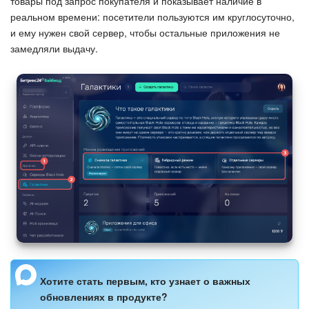
товары под запрос покупателя и показывает наличие в
реальном времени: посетители пользуются им круглосуточно,
Изменения в статьях (архив)
и ему нужен свой сервер, чтобы остальные приложения не
замедляли выдачу.
ПОЛУЧИТЬ БЕСПЛАТНО
ВХОД
Хотите стать первым, кто узнает о важных
обновлениях в продукте?