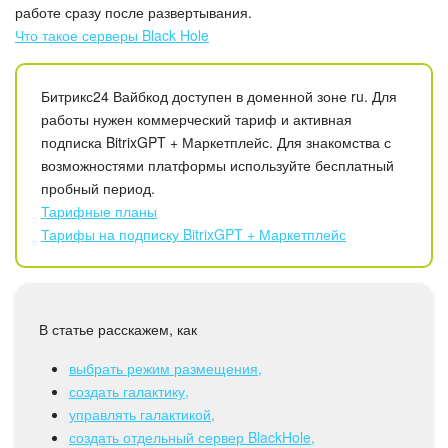
Календарь
работе сразу после развертывания.
Что такое серверы Black Hole
Диск
Битрикс24 Вайбкод доступен в доменной зоне ru. Для
База знаний
работы нужен коммерческий тариф и активная
подписка BitrixGPT + Маркетплейс. Для знакомства с
Сайты
возможностями платформы используйте бесплатный
пробный период.
Интернет-магазин
Тарифные планы
Тарифы на подписку BitrixGPT + Маркетплейс
Складской учет
Почта
В статье расскажем, как
CRM
выбрать режим размещения,
создать галактику,
Онлайн-запись
управлять галактикой,
создать отдельный сервер BlackHole,
КЭДО