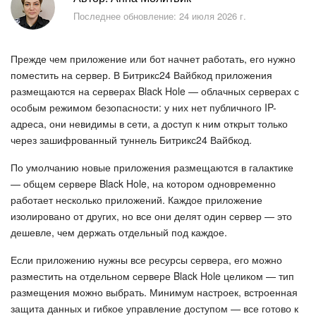
Безопасность в Битрикс24
Последнее обновление: 24 июля 2026 г.
Тарифы и оплата
Прежде чем приложение или бот начнет работать, его нужно
С чего начать
поместить на сервер. В Битрикс24 Вайбкод приложения
размещаются на серверах Black Hole — облачных серверах с
особым режимом безопасности: у них нет публичного IP-
AI в Битрикс24
адреса, они невидимы в сети, а доступ к ним открыт только
через зашифрованный туннель Битрикс24 Вайбкод.
Вайбкод
По умолчанию новые приложения размещаются в галактике
Лента Новостей
— общем сервере Black Hole, на котором одновременно
работает несколько приложений. Каждое приложение
Задачи
изолировано от других, но все они делят один сервер — это
дешевле, чем держать отдельный под каждое.
Проекты AI
Если приложению нужны все ресурсы сервера, его можно
разместить на отдельном сервере Black Hole целиком — тип
Мессенджер
размещения можно выбрать. Минимум настроек, встроенная
защита данных и гибкое управление доступом — все готово к