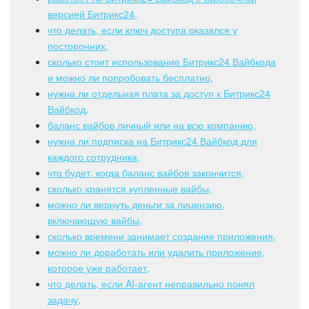
Календарь
версией Битрикс24,
что делать, если ключ доступа оказался у
Диск
посторонних,
сколько стоит использование Битрикс24 Вайбкода
База знаний
и можно ли попробовать бесплатно,
нужна ли отдельная плата за доступ к Битрикс24
Сайты
Вайбкод,
баланс вайбов личный или на всю компанию,
Интернет-магазин
нужна ли подписка на Битрикс24 Вайбкод для
каждого сотрудника,
Складской учет
что будет, когда баланс вайбов закончится,
сколько хранятся купленные вайбы,
Почта
можно ли вернуть деньги за лицензию,
включающую вайбы,
сколько времени занимает создание приложения,
CRM
можно ли доработать или удалить приложение,
которое уже работает,
Онлайн-запись
что делать, если AI-агент неправильно понял
задачу,
КЭДО