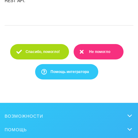
REST API.
Спасибо, помогло!
Не помогло
Спасибо :)
Очень жаль :(
Помощь интегратора
Это не то, что я ищу
Написано очень сложно и непонятно
ВОЗМОЖНОСТИ
Есть устаревшая информация
CRM
ПОМОЩЬ
Чат
Слишком коротко, мне не хватает информации
Вопросы и ответы