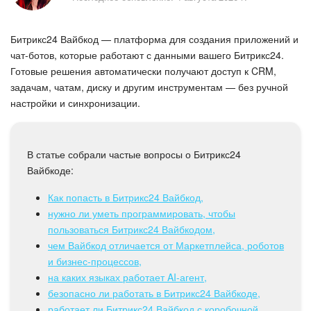
Безопасность в Битрикс24
Битрикс24 Вайбкод — платформа для создания приложений и
Тарифы и оплата
чат-ботов, которые работают с данными вашего Битрикс24.
Готовые решения автоматически получают доступ к CRM,
С чего начать
задачам, чатам, диску и другим инструментам — без ручной
настройки и синхронизации.
AI в Битрикс24
Вайбкод
В статье собрали частые вопросы о Битрикс24
Вайбкоде:
Лента Новостей
Как попасть в Битрикс24 Вайбкод,
Задачи
нужно ли уметь программировать, чтобы
пользоваться Битрикс24 Вайбкодом,
Проекты AI
чем Вайбкод отличается от Маркетплейса, роботов
и бизнес-процессов,
на каких языках работает AI-агент,
Мессенджер
безопасно ли работать в Битрикс24 Вайбкоде,
работает ли Битрикс24 Вайбкод с коробочной