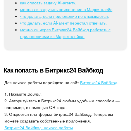
как описать задачу AI-агенту,
можно ли загрузить приложение в Маркетплейс,
Подпись
что делать, если приложение не открывается,
что делать, если AI-агент перестал отвечать,
Маркетинг
можно ли через Битрикс24 Вайбкод работать с
приложениями из Маркетплейса.
Центр продаж
Аналитика
Как попасть в Битрикс24 Вайбкод
BI Конструктор
Для начала работы перейдите на сайт
Битрикс24 Вайбкод
.
Автоматизация
1. Нажмите
Войти.
Интеграция 1С и Битрикс24
2. Авторизуйтесь в Битрикс24 любым удобным способом —
например, с помощью QR-кода.
Сотрудники
3. Откроется платформа Битрикс24 Вайбкод. Теперь вы
можете создавать собственные приложения.
Бизнес-процессы
Битрикс24 Вайбкод: начало работы