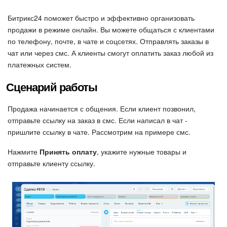
Безопасность в Битрикс24
Битрикс24 поможет быстро и эффективно организовать
Тарифы и оплата
продажи в режиме онлайн. Вы можете общаться с клиентами
по телефону, почте, в чате и соцсетях. Отправлять заказы в
чат или через смс. А клиенты смогут оплатить заказ любой из
С чего начать
платежных систем.
AI в Битрикс24
Сценарий работы
Вайбкод
Продажа начинается с общения. Если клиент позвонил,
отправьте ссылку на заказ в смс. Если написал в чат -
Лента Новостей
пришлите ссылку в чате. Рассмотрим на примере смс.
Нажмите
Принять оплату
, укажите нужные товары и
Задачи
отправьте клиенту ссылку.
Проекты AI
Мессенджер