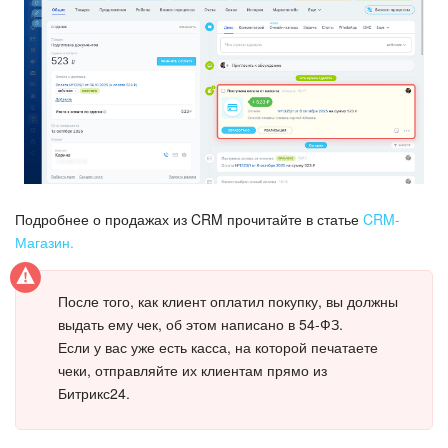
Маркетплейс
Контакт-центр
Настройки
Виджет сотрудника
Подробнее о продажах из CRM прочитайте в статье
CRM-
Телефония
Магазин.
Филиальная сеть
После того, как клиент оплатил покупку, вы должны
выдать ему чек, об этом написано в 54-ФЗ.
Приложение Битрикс24
Если у вас уже есть касса, на которой печатаете
чеки, отправляйте их клиентам прямо из
Общие вопросы
Битрикс24.
Битрикс24 в коробке