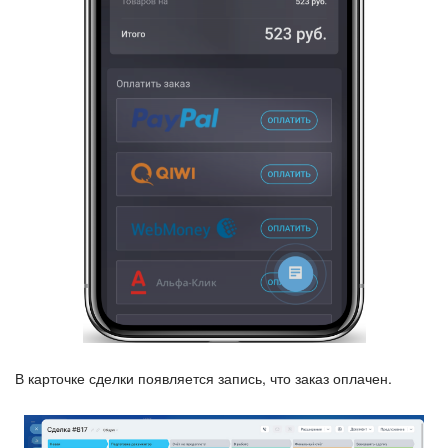
Подпись
Маркетинг
Центр продаж
Аналитика
BI Конструктор
Автоматизация
Интеграция 1С и Битрикс24
В карточке сделки появляется запись, что заказ оплачен.
Сотрудники
Бизнес-процессы