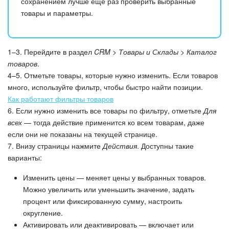
сохранением лучше еще раз проверить выбранные
товары и параметры.
Подпись
Маркетинг
1–3. Перейдите в раздел
CRM > Товары и Склады > Каталог
товаров
.
Центр продаж
4–5. Отметьте товары, которые нужно изменить. Если товаров
много, используйте фильтр, чтобы быстро найти позиции.
Аналитика
Как работают фильтры товаров
6. Если нужно изменить все товары по фильтру, отметьте
Для
BI Конструктор
всех
— тогда действие применится ко всем товарам, даже
если они не показаны на текущей странице.
7. Внизу страницы нажмите
Действия
. Доступны такие
Автоматизация
варианты:
Интеграция 1С и Битрикс24
Изменить цены — меняет цены у выбранных товаров.
Можно увеличить или уменьшить значение, задать
Сотрудники
процент или фиксированную сумму, настроить
округление.
Бизнес-процессы
Активировать или деактивировать — включает или