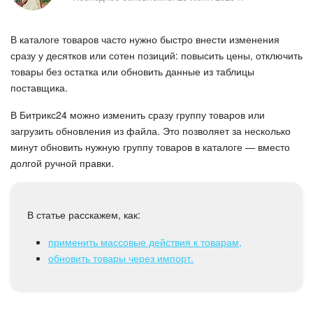
Безопасность в Битрикс24
В каталоге товаров часто нужно быстро внести изменения
Тарифы и оплата
сразу у десятков или сотен позиций: повысить цены, отключить
товары без остатка или обновить данные из таблицы
С чего начать
поставщика.
AI в Битрикс24
В Битрикс24 можно изменить сразу группу товаров или
загрузить обновления из файла. Это позволяет за несколько
Вайбкод
минут обновить нужную группу товаров в каталоге — вместо
долгой ручной правки.
Лента Новостей
Задачи
В статье расскажем, как:
применить массовые действия к товарам,
Проекты AI
обновить товары через импорт.
Мессенджер