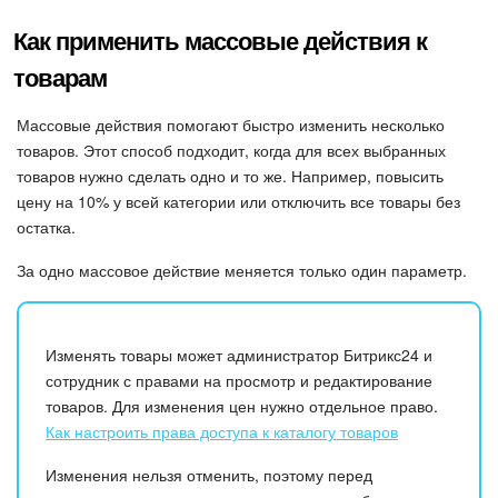
Календарь
Как применить массовые действия к
Диск
товарам
База знаний
Массовые действия помогают быстро изменить несколько
товаров. Этот способ подходит, когда для всех выбранных
Сайты
товаров нужно сделать одно и то же. Например, повысить
цену на 10% у всей категории или отключить все товары без
Интернет-магазин
остатка.
За одно массовое действие меняется только один параметр.
Складской учет
Почта
Изменять товары может администратор Битрикс24 и
сотрудник с правами на просмотр и редактирование
CRM
товаров. Для изменения цен нужно отдельное право.
Как настроить права доступа к каталогу товаров
Онлайн-запись
Изменения нельзя отменить, поэтому перед
КЭДО