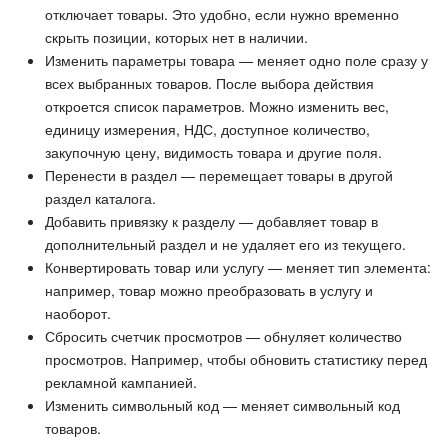
отключает товары. Это удобно, если нужно временно
Маркетплейс
скрыть позиции, которых нет в наличии.
Изменить параметры товара — меняет одно поле сразу у
всех выбранных товаров. После выбора действия
Контакт-центр
откроется список параметров. Можно изменить вес,
единицу измерения, НДС, доступное количество,
Настройки
закупочную цену, видимость товара и другие поля.
Перенести в раздел — перемещает товары в другой
Виджет сотрудника
раздел каталога.
Добавить привязку к разделу — добавляет товар в
Телефония
дополнительный раздел и не удаляет его из текущего.
Конвертировать товар или услугу — меняет тип элемента:
Филиальная сеть
например, товар можно преобразовать в услугу и
наоборот.
Приложение Битрикс24
Сбросить счетчик просмотров — обнуляет количество
просмотров. Например, чтобы обновить статистику перед
Общие вопросы
рекламной кампанией.
Изменить символьный код — меняет символьный код
Битрикс24 в коробке
товаров.