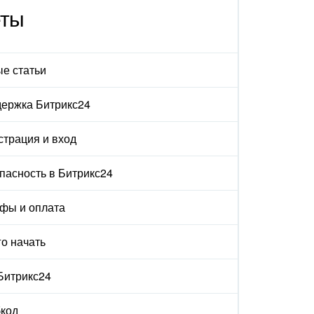
еты
е статьи
ержка Битрикс24
страция и вход
пасность в Битрикс24
фы и оплата
го начать
 Битрикс24
код