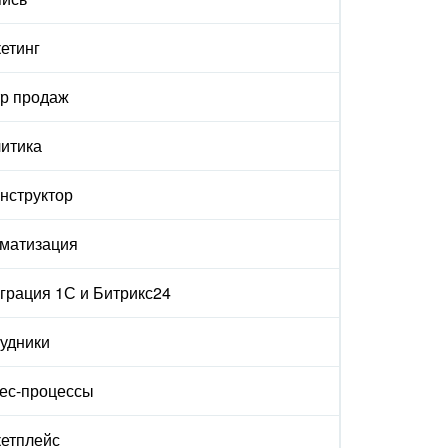
етинг
р продаж
итика
онструктор
матизация
грация 1С и Битрикс24
удники
ес-процессы
етплейс