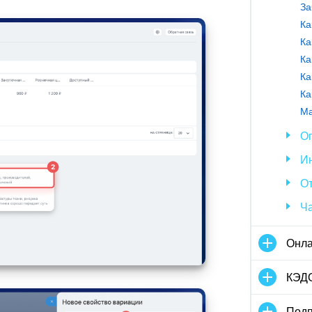
За
Ка
Ка
Ма
Оп
И
От
Ч
Онла
КЭД
Подп