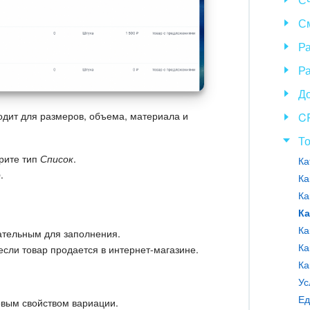
С
Р
Ра
Д
дит для размеров, объема, материала и
C
То
рите тип
Список
.
Ка
р
.
Ка
Ка
Ка
Ка
ательным для заполнения.
Ка
если товар продается в интернет-магазине.
Ка
Ус
Ед
овым свойством вариации.