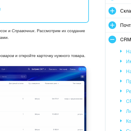
в
Скла
Почт
сок
и
Справочник
. Рассмотрим их создание
тами.
CRM
Н
товаров
и откройте карточку нужного товара.
Им
Н
П
Р
CR
Л
Ко
С