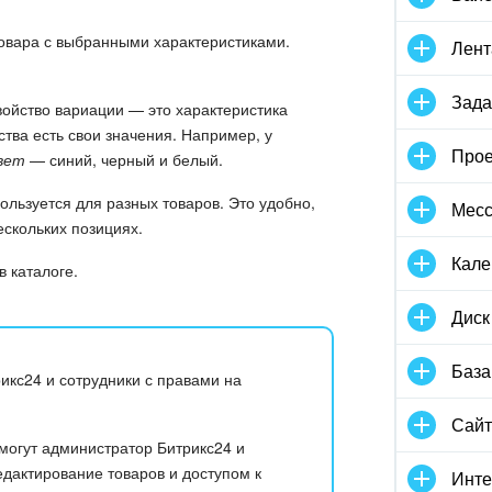
товара с выбранными характеристиками.
Лент
Зада
войство вариации — это характеристика
ства есть свои значения. Например, у
Прое
вет
— синий, черный и белый.
ользуется для разных товаров. Это удобно,
Мес
скольких позициях.
Кале
в каталоге.
Диск
База
икс24 и сотрудники с правами на
Сай
 могут администратор Битрикс24 и
едактирование товаров и доступом к
Инте