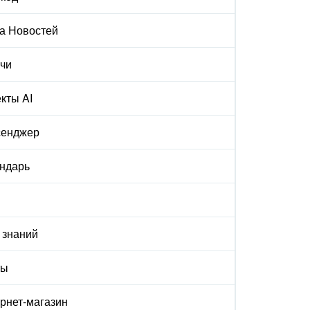
а Новостей
чи
кты AI
сенджер
ндарь
 знаний
ты
рнет-магазин