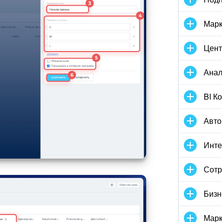
Марк
Цент
Анал
BI К
Авто
Инте
Сотр
Бизн
Марк