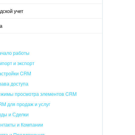
дской учет
а
ачало работы
порт и экспорт
астройки CRM
рава доступа
ежимы просмотра элементов CRM
M для продаж и услуг
иды и Сделки
нтакты и Компании
чета и Предложения