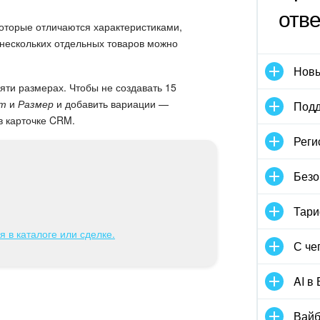
отв
которые отличаются характеристиками,
нескольких отдельных товаров можно
Новы
яти размерах. Чтобы не создавать 15
т
и
Размер
и добавить вариации —
Подд
в карточке CRM.
Реги
Безо
Тари
 в каталоге или сделке.
С че
AI в
Вайб