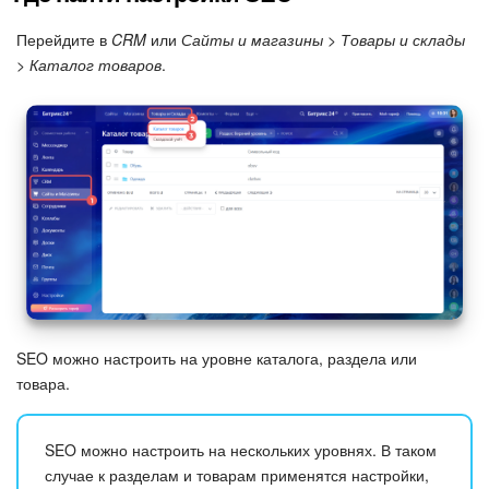
Перейдите в
CRM
или
Сайты и магазины > Товары и склады
Подпись
> Каталог товаров
.
Маркетинг
Центр продаж
Аналитика
BI Конструктор
Автоматизация
SEO можно настроить на уровне каталога, раздела или
Интеграция 1С и Битрикс24
товара.
Сотрудники
SEO можно настроить на нескольких уровнях. В таком
Бизнес-процессы
случае к разделам и товарам применятся настройки,