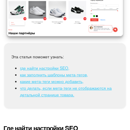
Календарь
Диск
База знаний
Сайты
Эта статья поможет узнать:
Интернет-магазин
где найти настройки SEO,
Складской учет
как заполнить шаблоны мета-тегов,
какие мета-теги можно добавить,
Почта
что делать, если мета-теги не отображаются на
детальной странице товара.
CRM
Онлайн-запись
Где найти настройки SEO
КЭДО