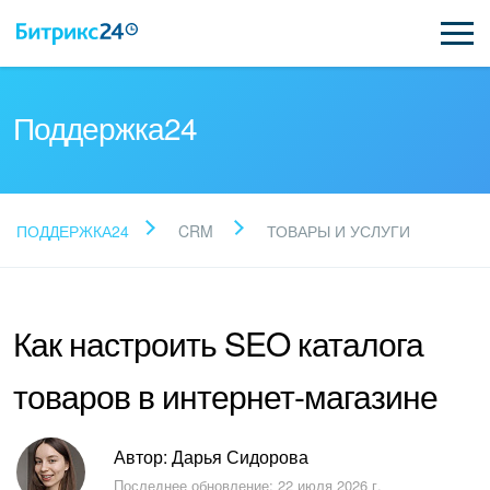
Поддержка24
Прочитайте готовые
ПОДДЕРЖКА24
CRM
ТОВАРЫ И УСЛУГИ
ответы
Как настроить SEO каталога
Новые статьи
товаров в интернет-магазине
Поддержка Битрикс24
Регистрация и вход
Автор: Дарья Сидорова
Последнее обновление: 22 июля 2026 г.