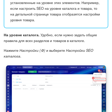
установленные на уровне этих элементов. Например,
если настроить SEO на уровне каталога и товара, то
Маркетплейс
на детальной странице товара отобразятся настройки
уровня товара.
Контакт-центр
Настройки
На уровне каталога.
Удобно, если нужно задать общие
правила для всех разделов и товаров в каталоге.
Виджет сотрудника
Нажмите
Настройки (⚙️)
и выберите
Настройки SEO
каталога
.
Телефония
Филиальная сеть
Приложение Битрикс24
Общие вопросы
Битрикс24 в коробке