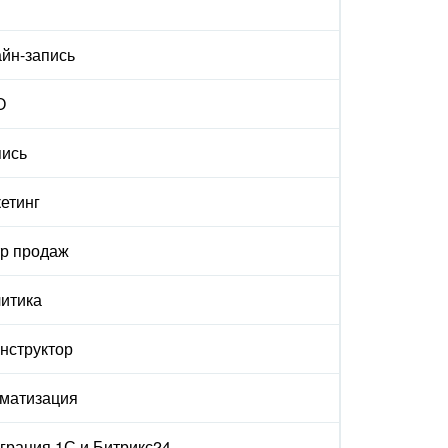
йн-запись
О
ись
етинг
р продаж
итика
онструктор
матизация
грация 1С и Битрикс24