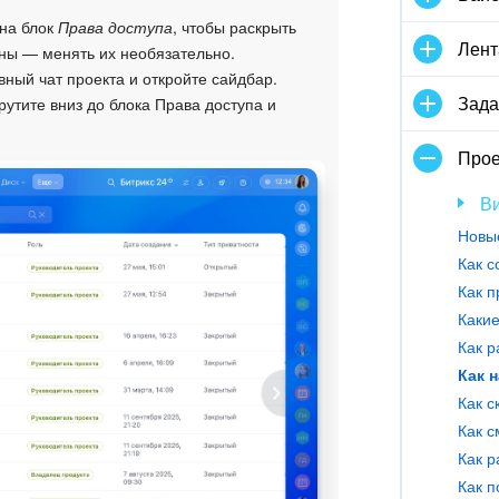
на блок
Права доступа
, чтобы раскрыть
Лент
ны — менять их необязательно.
ный чат проекта и откройте сайдбар.
Зада
рутите вниз до блока Права доступа и
Прое
В
Как с
Как п
Какие
Как р
Как 
Как с
Как с
Как р
Как п