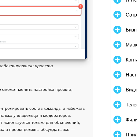
Сотр
Бизн
Марк
Конт
 редактировании проекта
Наст
Видж
о сможет менять настройки проекта,
Тел
онтролировать состав команды и избежать
только у владельца и модераторов.
Фили
т используется только для объявлений,
 Если проект должны обсуждать все —
Прил