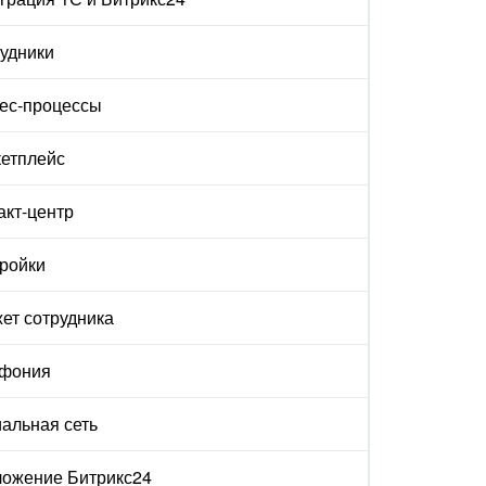
удники
ес-процессы
етплейс
акт-центр
ройки
ет сотрудника
ефония
альная сеть
ожение Битрикс24