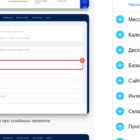
Часты
Мес
Кале
Диск
База
Сай
Инте
Скла
 при создании проекта
Почт