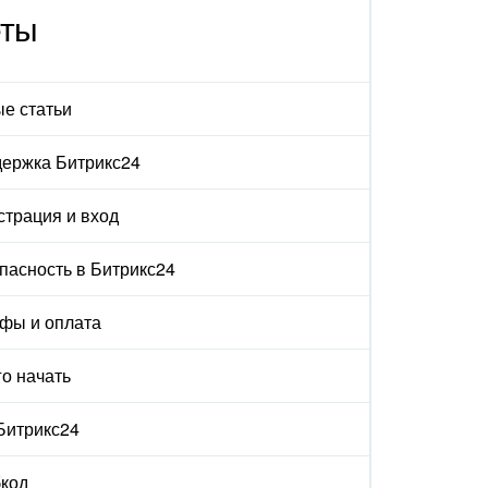
еты
е статьи
ержка Битрикс24
страция и вход
пасность в Битрикс24
фы и оплата
го начать
 Битрикс24
код