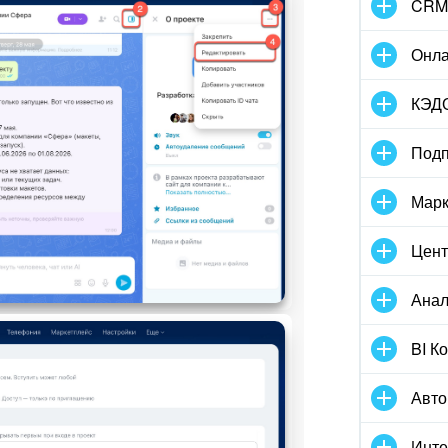
CRM
Онла
КЭД
Подп
Марк
Цент
Анал
BI К
Авто
Инте