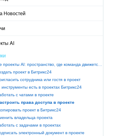
а Новостей
чи
кты AI
ики
Новые проекты AI: пространство, где команда движется к цели
оздать проект в Битрикс24
ригласить сотрудника или гостя в проект
 инструменты есть в проектах Битрикс24
аботать с чатами в проекте
настроить права доступа в проекте
копировать проект в Битрикс24
менить владельца проекта
аботать с задачами в проектах
одписать электронный документ в проекте