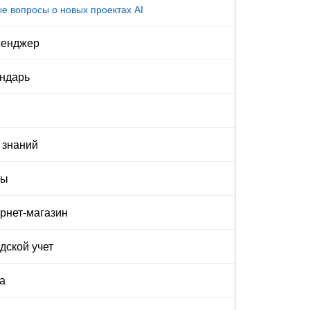
е вопросы о новых проектах AI
сенджер
ндарь
 знаний
ты
рнет-магазин
дской учет
а