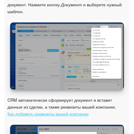
Календарь
документ. Нажмите кнопку
Документ
и выберите нужный
шаблон.
Диск
База знаний
Сайты
Интернет-магазин
Складской учет
Почта
CRM автоматически сформирует документ и вставит
CRM
данные из сделки, а также реквизиты вашей компании.
Как добавить реквизиты вашей компании
Онлайн-запись
КЭДО