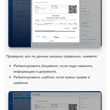
Подпись
Маркетинг
Центр продаж
Аналитика
Проверьте, все ли данные указаны правильно, нажмите:
BI Конструктор
Редактировать документ
, если надо изменить
Автоматизация
информацию в документе.
Редактировать шаблон
, если нужны правки в
шаблоне.
Интеграция 1С и Битрикс24
Сотрудники
Бизнес-процессы