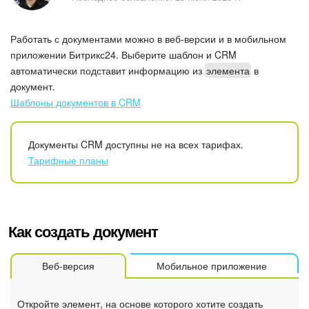
Безопасность в Битрикс24
Работать с документами можно в веб-версии и в мобильном
Тарифы и оплата
приложении Битрикс24. Выберите шаблон и CRM
автоматически подставит информацию из
элемента
в
С чего начать
документ.
Шаблоны документов в CRM
AI в Битрикс24
Вайбкод
Документы CRM доступны не на всех тарифах.
Тарифные планы
Лента Новостей
Задачи
Как создать документ
Проекты AI
Веб-версия
Мобильное приложение
Мессенджер
Откройте элемент, на основе которого хотите создать