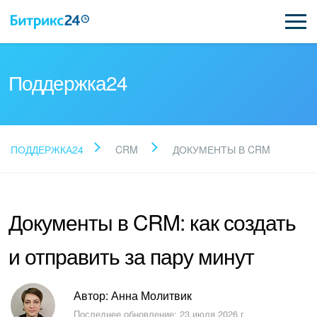
Поддержка24
Прочитайте готовые
ПОДДЕРЖКА24
CRM
ДОКУМЕНТЫ В CRM
ответы
Документы в CRM: как создать
Новые статьи
и отправить за пару минут
Поддержка Битрикс24
Регистрация и вход
Автор: Анна Молитвик
Последнее обновление: 23 июля 2026 г.