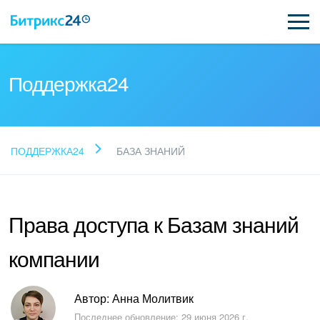
Поддержка24
Прочитайте готовые
ПОДДЕРЖКА24
БАЗА ЗНАНИЙ
ответы
Права доступа к Базам знаний
Новые статьи
компании
Поддержка Битрикс24
Регистрация и вход
Автор: Анна Молитвик
Последнее обновление: 29 июня 2026 г.