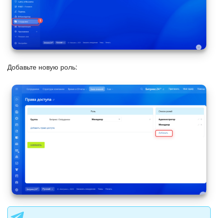
Календарь
Диск
База знаний
Добавьте новую роль:
Сайты
Интернет-магазин
Складской учет
Почта
CRM
Онлайн-запись
КЭДО