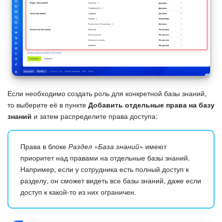
Маркетплейс
Контакт-центр
Настройки
Виджет сотрудника
Если необходимо создать роль для конкретной базы знаний,
то выберите её в пункте
Добавить отдельные права на базу
Телефония
знаний
и затем распределите права доступа:
Филиальная сеть
Права в блоке
Раздел «База знаний»
имеют
приоритет над правами на отдельные базы знаний.
Приложение Битрикс24
Например, если у сотрудника есть полный доступ к
разделу, он сможет видеть все базы знаний, даже если
Общие вопросы
доступ к какой-то из них ограничен.
Битрикс24 в коробке