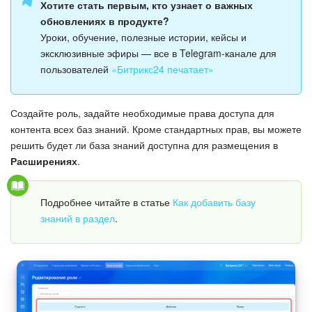
Хотите стать первым, кто узнает о важных
обновлениях в продукте?
Подпись
Уроки, обучение, полезные истории, кейсы и
эксклюзивные эфиры — все в Telegram-канале для
Маркетинг
пользователей
«Битрикс24 печатает»
Центр продаж
Создайте роль, задайте необходимые права доступа для
контента всех баз знаний. Кроме стандартных прав, вы можете
Аналитика
решить будет ли база знаний доступна для размещения в
Расширениях
.
BI Конструктор
Автоматизация
Подробнее читайте в статье
Как добавить базу
знаний в раздел
.
Интеграция 1С и Битрикс24
Сотрудники
Бизнес-процессы