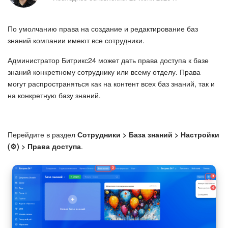
Безопасность в Битрикс24
По умолчанию права на создание и редактирование баз
Тарифы и оплата
знаний компании имеют все сотрудники.
С чего начать
Администратор Битрикс24 может дать права доступа к базе
знаний конкретному сотруднику или всему отделу. Права
AI в Битрикс24
могут распространяться как на контент всех баз знаний, так и
на конкретную базу знаний.
Вайбкод
Лента Новостей
Перейдите в раздел
Сотрудники > База знаний > Настройки
(⚙️) > Права доступа
.
Задачи
Проекты AI
Мессенджер