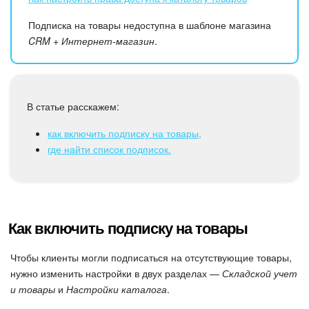
Календарь
Подписка на товары недоступна в шаблоне магазина
Диск
CRM + Интернет-магазин
.
База знаний
Сайты
В статье расскажем:
как включить подписку на товары,
Интернет-магазин
где найти список подписок.
Складской учет
Почта
Как включить подписку на товары
CRM
Чтобы клиенты могли подписаться на отсутствующие товары,
Онлайн-запись
нужно изменить настройки в двух разделах —
Складской учет
и товары
и
Настройки каталога
.
КЭДО