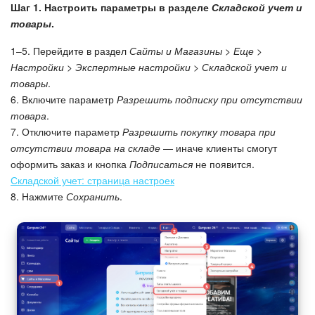
Шаг 1. Настроить параметры в разделе
Складской учет и
товары
.
Подпись
1–5. Перейдите в раздел
Сайты и Магазины > Еще >
Маркетинг
Настройки > Экспертные настройки > Складской учет и
товары
.
Центр продаж
6. Включите параметр
Разрешить подписку при отсутствии
товара
.
7. Отключите параметр
Разрешить покупку товара при
Аналитика
отсутствии товара на складе
— иначе клиенты смогут
оформить заказ и кнопка
Подписаться
не появится.
BI Конструктор
Складской учет: страница настроек
8. Нажмите
Сохранить
.
Автоматизация
Интеграция 1С и Битрикс24
Сотрудники
Бизнес-процессы