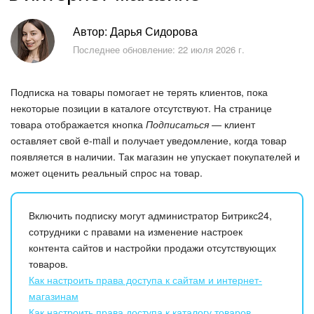
Безопасность в Битрикс24
Автор: Дарья Сидорова
Тарифы и оплата
Последнее обновление: 22 июля 2026 г.
С чего начать
Подписка на товары помогает не терять клиентов, пока
некоторые позиции в каталоге отсутствуют. На странице
AI в Битрикс24
товара отображается кнопка
Подписаться
— клиент
оставляет свой e-mail и получает уведомление, когда товар
Вайбкод
появляется в наличии. Так магазин не упускает покупателей и
может оценить реальный спрос на товар.
Лента Новостей
Задачи
Включить подписку могут администратор Битрикс24,
сотрудники с правами на изменение настроек
Проекты AI
контента сайтов и настройки продажи отсутствующих
товаров.
Как настроить права доступа к сайтам и интернет-
Мессенджер
магазинам
Как настроить права доступа к каталогу товаров