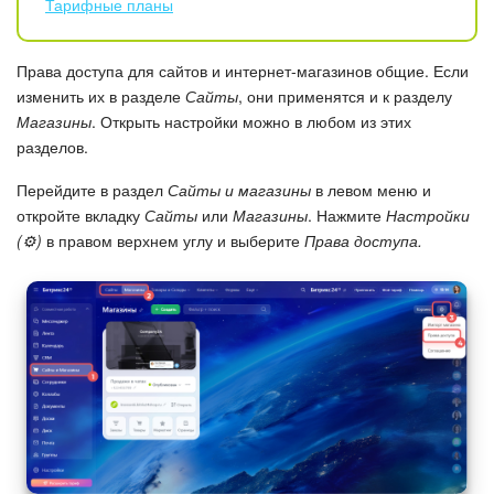
Календарь
Тарифные планы
Диск
Права доступа для сайтов и интернет-магазинов общие. Если
изменить их в разделе
Сайты
, они применятся и к разделу
База знаний
Магазины
. Открыть настройки можно в любом из этих
разделов.
Сайты
Перейдите в раздел
Сайты и магазины
в левом меню и
откройте вкладку
Сайты
или
Магазины
. Нажмите
Настройки
Интернет-магазин
(⚙️)
в правом верхнем углу и выберите
Права доступа.
Складской учет
Почта
CRM
Онлайн-запись
КЭДО