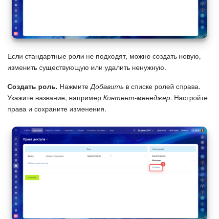
Маркетплейс
Контакт-центр
Если стандартные роли не подходят, можно создать новую,
Настройки
изменить существующую или удалить ненужную.
Создать роль.
Нажмите
Добавить
в списке ролей справа.
Виджет сотрудника
Укажите название, например
Контент-менеджер
. Настройте
права и сохраните изменения.
Телефония
Филиальная сеть
Приложение Битрикс24
Общие вопросы
Битрикс24 в коробке