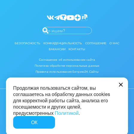
Мероприятия партнеров
Битрикс24 Маркет
Разработчикам приложений
БЕЗОПАСНОСТЬ
КОНФИДЕНЦИАЛЬНОСТЬ
СОГЛАШЕНИЕ
О НАС
ВАКАНСИИ
КОНТАКТЫ
Соглашение об использовании сайта
Политика обработки персональных данных
Правила использования Битрикс24.Сайты
Продолжая пользоваться сайтом, вы
соглашаетесь на обработку данных cookies
для корректной работы сайта, анализа его
© 2001-2026 «Битрикс», «1С-Битрикс». Работает на «1С-Битрикс:
Управление сайтом»
посещаемости и других целей,
предусмотренных
Политикой
.
16+
ОК
Быстро с 1С-Битрикс