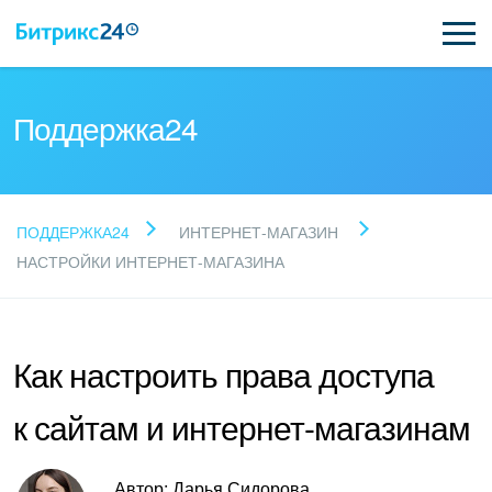
Поддержка24
Прочитайте готовые
ПОДДЕРЖКА24
ИНТЕРНЕТ-МАГАЗИН
ответы
НАСТРОЙКИ ИНТЕРНЕТ-МАГАЗИНА
Новые статьи
Как настроить права доступа
Поддержка Битрикс24
к сайтам и интернет-магазинам
Регистрация и вход
Автор: Дарья Сидорова