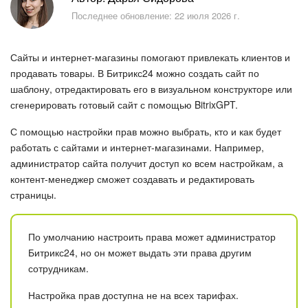
Безопасность в Битрикс24
Последнее обновление: 22 июля 2026 г.
Тарифы и оплата
Сайты и интернет-магазины помогают привлекать клиентов и
С чего начать
продавать товары. В Битрикс24 можно создать сайт по
шаблону, отредактировать его в визуальном конструкторе или
сгенерировать готовый сайт с помощью BitrixGPT.
AI в Битрикс24
С помощью настройки прав можно выбрать, кто и как будет
Вайбкод
работать с сайтами и интернет-магазинами. Например,
администратор сайта получит доступ ко всем настройкам, а
Лента Новостей
контент-менеджер сможет создавать и редактировать
страницы.
Задачи
По умолчанию настроить права может администратор
Проекты AI
Битрикс24, но он может выдать эти права другим
сотрудникам.
Мессенджер
Настройка прав доступна не на всех тарифах.