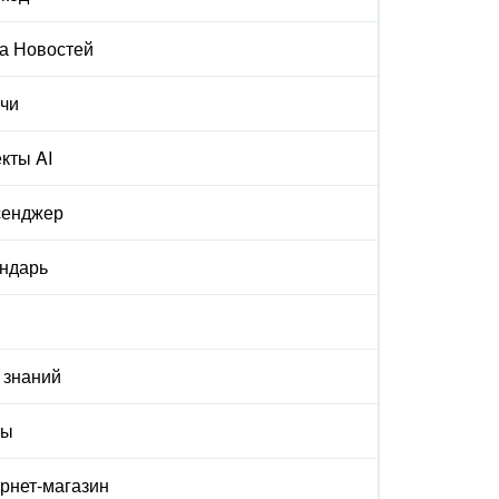
а Новостей
чи
кты AI
сенджер
ндарь
 знаний
ты
рнет-магазин