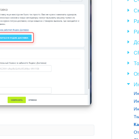
С
Р
Ра
Д
C
То
Оп
И
Ин
Ин
Ка
От