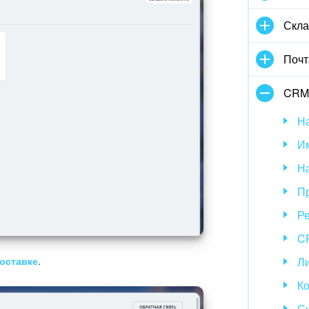
Скла
Почт
CRM
Н
Им
Н
П
Р
CR
Л
оставке
.
Ко
С