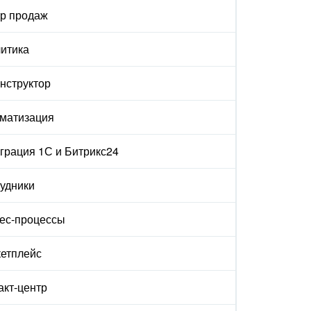
р продаж
итика
онструктор
матизация
грация 1С и Битрикс24
удники
ес-процессы
етплейс
акт-центр