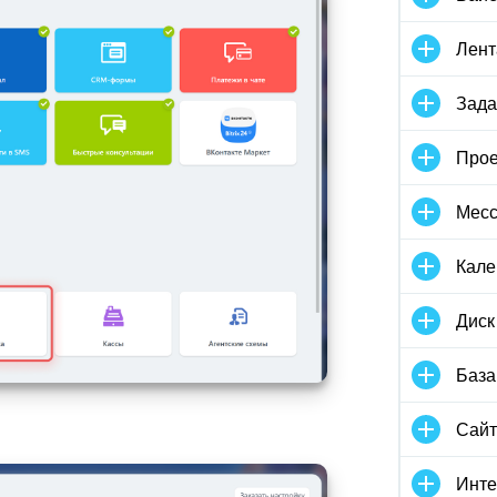
Лент
Зада
Прое
Мес
Кале
Диск
База
Сай
Инте