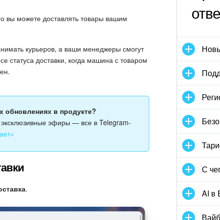
отв
го вы можете доставлять товары вашим
Новы
анимать курьеров, а ваши менеджеры смогут
се статуса доставки, когда машина с товаром
ен.
Подд
Реги
ых обновлениях в продукте?
Безо
и эксклюзивные эфиры — все в Telegram-
ает»
Тари
тавки
С че
оставка
.
AI в
Вайб