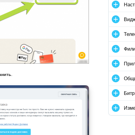
Наст
Видж
Тел
Фили
Прил
анить
.
Общ
Битр
Изме