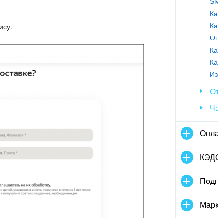
SM
Ка
ису.
Ка
ах зоны
.kz
,
переходите по ссылке
для
Ош
одите по ссылке
для входа и
Ка
Из
От
Ч
Онла
ах зоны
.by
,
переходите по ссылке
для
КЭД
одите по ссылке
для входа и
Подп
Марк