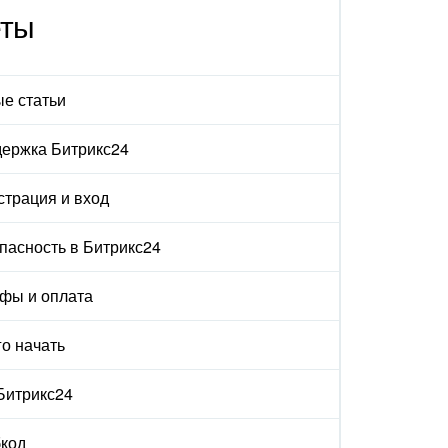
еты
е статьи
ержка Битрикс24
страция и вход
пасность в Битрикс24
фы и оплата
го начать
 Битрикс24
код