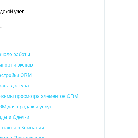
дской учет
а
ачало работы
порт и экспорт
астройки CRM
рава доступа
ежимы просмотра элементов CRM
M для продаж и услуг
иды и Сделки
нтакты и Компании
чета и Предложения