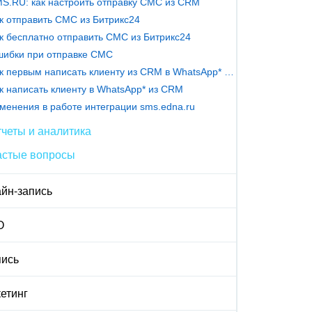
S.RU: как настроить отправку СМС из CRM
к отправить СМС из Битрикс24
к бесплатно отправить СМС из Битрикс24
ибки при отправке СМС
Как первым написать клиенту из CRM в WhatsApp* и Telegram
к написать клиенту в WhatsApp* из CRM
менения в работе интеграции sms.edna.ru
четы и аналитика
астые вопросы
йн-запись
О
ись
етинг