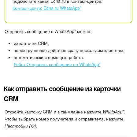
Календарь
подключите канал Edna.ru в Контакт-центре.
Контакт-центр: Edna.ru WhatsApp*
Диск
База знаний
Отправить сообщение в WhatsApp* можно:
из карточки CRM,
Сайты
через групповое действие сразу нескольким клиентам,
автоматически с помощью робота.
Интернет-магазин
Робот Отправить сообщение по WhatsApp*
Складской учет
Как отправить сообщение из карточки
Почта
CRM
CRM
Откройте карточку CRM и в таймлайне нажмите
WhatsApp*
.
Чтобы выбрать номер получателя и отправителя, нажмите
Онлайн-запись
Настройки (⚙️)
.
КЭДО