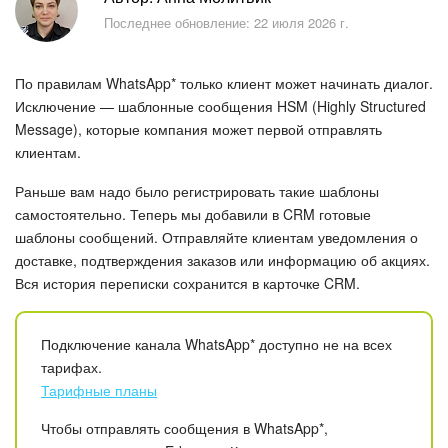
Безопасность в Битрикс24
Последнее обновление: 22 июля 2026 г.
Тарифы и оплата
По правилам WhatsApp* только клиент может начинать диалог.
С чего начать
Исключение — шаблонные сообщения HSM (Highly Structured
Message), которые компания может первой отправлять
клиентам.
AI в Битрикс24
Раньше вам надо было регистрировать такие шаблоны
Вайбкод
самостоятельно. Теперь мы добавили в CRM готовые
шаблоны сообщений. Отправляйте клиентам уведомления о
Лента Новостей
доставке, подтверждения заказов или информацию об акциях.
Вся история переписки сохранится в карточке CRM.
Задачи
Подключение канала WhatsApp* доступно не на всех
Проекты AI
тарифах.
Тарифные планы
Мессенджер
Чтобы отправлять сообщения в WhatsApp*,