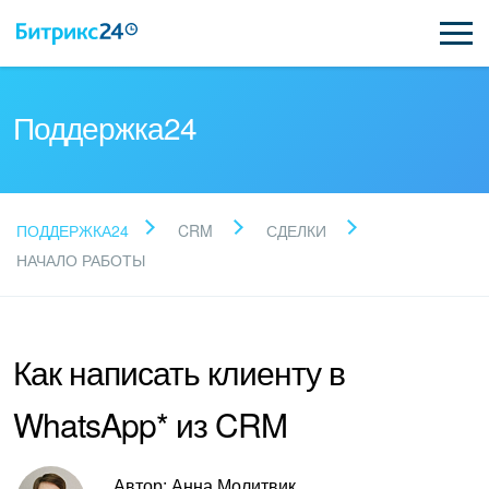
Поддержка24
Прочитайте готовые
ПОДДЕРЖКА24
CRM
СДЕЛКИ
ответы
НАЧАЛО РАБОТЫ
Новые статьи
Как написать клиенту в
Поддержка Битрикс24
WhatsApp* из CRM
Регистрация и вход
Автор: Анна Молитвик