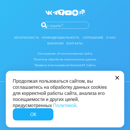
Битрикс24 Маркет
Разработчикам приложений
БЕЗОПАСНОСТЬ
КОНФИДЕНЦИАЛЬНОСТЬ
СОГЛАШЕНИЕ
О НАС
ВАКАНСИИ
КОНТАКТЫ
Соглашение об использовании сайта
Политика обработки персональных данных
Правила использования Битрикс24.Сайты
Продолжая пользоваться сайтом, вы
соглашаетесь на обработку данных cookies
для корректной работы сайта, анализа его
© 2001-2026 «Битрикс», «1С-Битрикс». Работает на «1С-Битрикс:
Управление сайтом»
посещаемости и других целей,
предусмотренных
Политикой
.
16+
ОК
Быстро с 1С-Битрикс