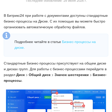
Последнее обновление: 29 июня 2026 г.
Безопасность в Битрикс24
Тарифы и оплата
В Битрикс24 при работе с документами доступны стандартные
бизнес-процессы на Диске. С их помощью вы можете быстро
С чего начать
организовать автоматическую обработку файлов.
AI в Битрикс24
Подробнее читайте в статье
Бизнес-процессы на
диске.
Вайбкод
Лента Новостей
Стандартные Бизнес-процессы присутствуют на общем диске
и дисках групп. Для работы с бизнес-процессами перейдите в
раздел
Диск
>
Общий диск
>
Значок шестеренки
>
Бизнес-
Задачи
процессы
.
Проекты AI
Мессенджер