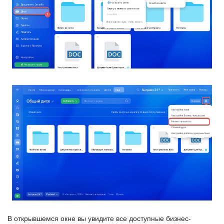
Календарь
Диск
База знаний
Сайты
Интернет-магазин
Складской учет
Почта
CRM
Онлайн-запись
В открывшемся окне вы увидите все доступные бизнес-
КЭДО