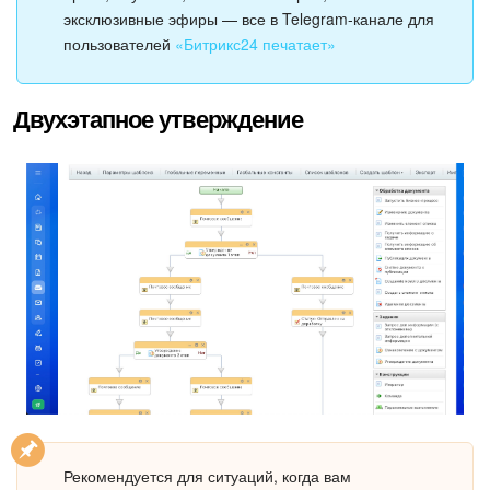
эксклюзивные эфиры — все в Telegram-канале для
Маркетплейс
пользователей
«Битрикс24 печатает»
Контакт-центр
Двухэтапное утверждение
Настройки
Виджет сотрудника
Телефония
Филиальная сеть
Приложение Битрикс24
Общие вопросы
Битрикс24 в коробке
Рекомендуется для ситуаций, когда вам