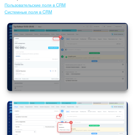
Пользовательские поля в CRM
Маркетплейс
Системные поля в CRM
Контакт-центр
Настройки
Виджет сотрудника
Телефония
Филиальная сеть
Приложение Битрикс24
Общие вопросы
Битрикс24 в коробке