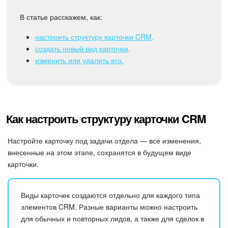
Календарь
В статье расскажем, как:
Диск
настроить структуру карточки CRM,
создать новый вид карточки,
База знаний
изменить или удалить его.
Сайты
Интернет-магазин
Как настроить структуру карточки CRM
Складской учет
Настройте карточку под задачи отдела — все изменения,
Почта
внесенные на этом этапе, сохранятся в будущем виде
карточки.
CRM
Виды карточек создаются отдельно для каждого типа
Онлайн-запись
элементов CRM. Разные варианты можно настроить
для обычных и повторных лидов, а также для сделок в
КЭДО