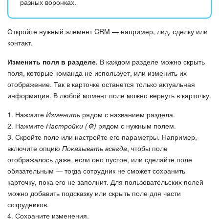
разных воронках.
Подпись
Откройте нужный элемент CRM — например, лид, сделку или
контакт.
Маркетинг
Изменить поля в разделе.
В каждом разделе можно скрыть
Центр продаж
поля, которые команда не использует, или изменить их
отображение. Так в карточке останется только актуальная
Аналитика
информация. В любой момент поле можно вернуть в карточку.
1. Нажмите
Изменить
рядом с названием раздела.
BI Конструктор
2. Нажмите
Настройки (⚙️)
рядом с нужным полем.
3. Скройте поле или настройте его параметры. Например,
Автоматизация
включите опцию
Показывать всегда
, чтобы поле
отображалось даже, если оно пустое, или сделайте поле
Интеграция 1С и Битрикс24
обязательным — тогда сотрудник не сможет сохранить
карточку, пока его не заполнит. Для пользовательских полей
Сотрудники
можно добавить подсказку или скрыть поле для части
сотрудников.
Бизнес-процессы
4. Сохраните изменения.