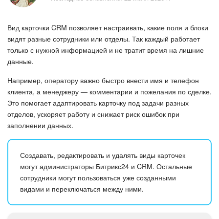
Безопасность в Битрикс24
Вид карточки CRM позволяет настраивать, какие поля и блоки
Тарифы и оплата
видят разные сотрудники или отделы. Так каждый работает
только с нужной информацией и не тратит время на лишние
С чего начать
данные.
AI в Битрикс24
Например, оператору важно быстро внести имя и телефон
клиента, а менеджеру — комментарии и пожелания по сделке.
Вайбкод
Это помогает адаптировать карточку под задачи разных
отделов, ускоряет работу и снижает риск ошибок при
Лента Новостей
заполнении данных.
Задачи
Создавать, редактировать и удалять виды карточек
могут администраторы Битрикс24 и CRM. Остальные
Проекты AI
сотрудники могут пользоваться уже созданными
видами и переключаться между ними.
Мессенджер