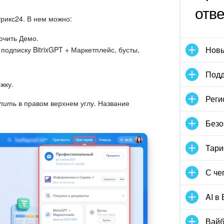
отв
рикс24. В нем можно:
ючить Демо.
Новы
одписку BitrixGPT + Маркетплейс, бусты,
Подд
жку.
Реги
пить
в правом верхнем углу. Название
Безо
Тари
С че
AI в
Вайб