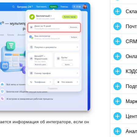
Скла
Почт
CRM
Онла
КЭД
Подп
Марк
Цент
ается информация об интеграторе, если он
Анал