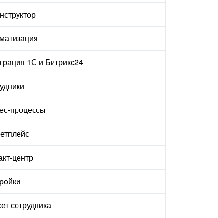
онструктор
матизация
грация 1С и Битрикс24
удники
ес-процессы
етплейс
акт-центр
ройки
ет сотрудника