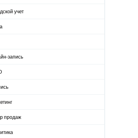
дской учет
а
йн-запись
О
ись
етинг
р продаж
итика