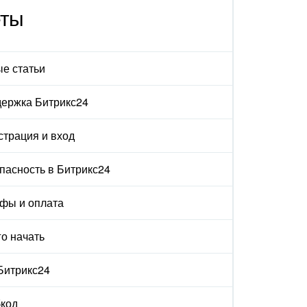
еты
е статьи
ержка Битрикс24
страция и вход
пасность в Битрикс24
фы и оплата
го начать
 Битрикс24
код