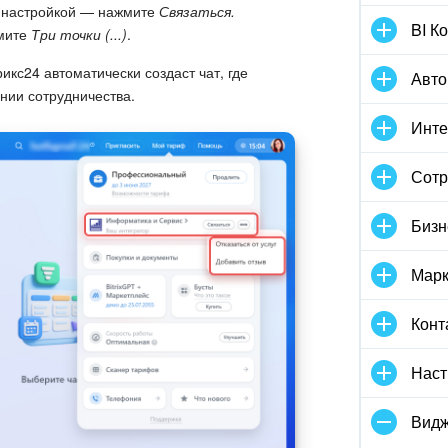
с настройкой — нажмите
Связаться.
BI К
жмите
Три точки (...)
.
икс24 автоматически создаст чат, где
Авто
нии сотрудничества.
Инте
Сотр
Бизн
Марк
Конт
Наст
Видж