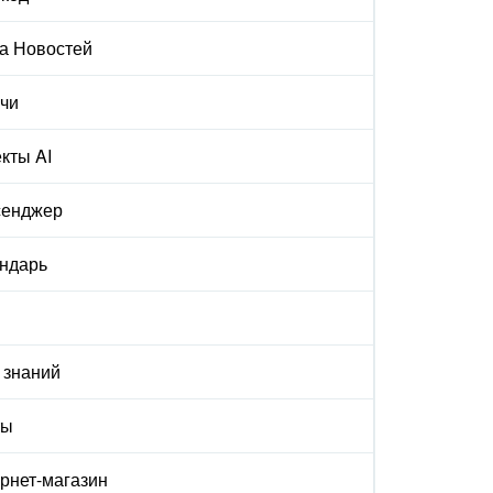
а Новостей
чи
кты AI
сенджер
ндарь
 знаний
ты
рнет-магазин