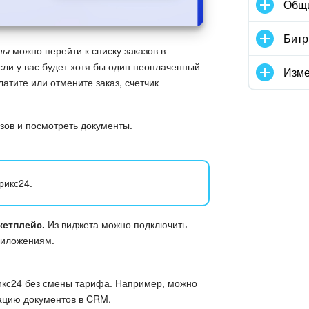
Общ
Битр
ты
можно перейти к списку заказов в
сли у вас будет хотя бы один неоплаченный
Изме
латите или отмените заказ, счетчик
зов и посмотреть документы.
рикс24.
кетплейс.
Из виджета можно подключить
приложениям.
кс24 без смены тарифа. Например, можно
рацию документов в CRM.