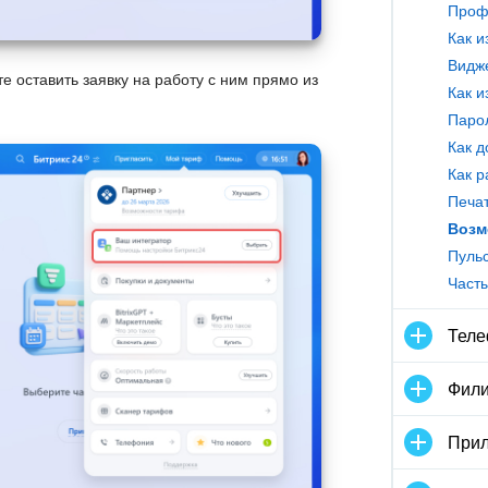
Видже
е оставить заявку на работу с ним прямо из
Как 
Как р
Печат
Возм
Тел
Фили
Прил