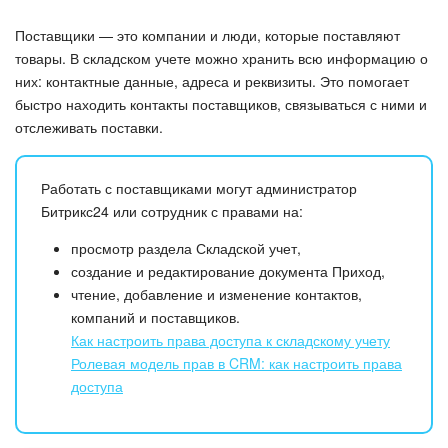
Безопасность в Битрикс24
Поставщики — это компании и люди, которые поставляют
Тарифы и оплата
товары. В складском учете можно хранить всю информацию о
них: контактные данные, адреса и реквизиты. Это помогает
быстро находить контакты поставщиков, связываться с ними и
С чего начать
отслеживать поставки.
AI в Битрикс24
Работать с поставщиками могут администратор
Вайбкод
Битрикс24 или сотрудник с правами на:
просмотр раздела Складской учет,
Лента Новостей
создание и редактирование документа Приход,
чтение, добавление и изменение контактов,
Задачи
компаний и поставщиков.
Как настроить права доступа к складскому учету
Проекты AI
Ролевая модель прав в CRM: как настроить права
доступа
Мессенджер