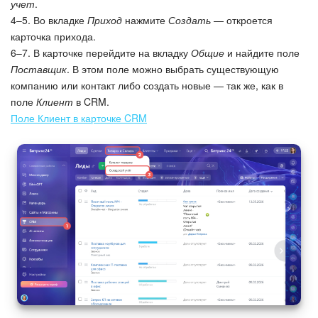
учет
.
4–5. Во вкладке
Приход
нажмите
Создать
— откроется
Подпись
карточка прихода.
6–7. В карточке перейдите на вкладку
Общие
и найдите поле
Маркетинг
Поставщик
. В этом поле можно выбрать существующую
компанию или контакт либо создать новые — так же, как в
Центр продаж
поле
Клиент
в CRM.
Поле Клиент в карточке CRM
Аналитика
BI Конструктор
Автоматизация
Интеграция 1С и Битрикс24
Сотрудники
Бизнес-процессы