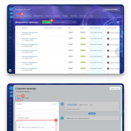
Маркетплейс
Контакт-центр
Настройки
Виджет сотрудника
Телефония
Филиальная сеть
Приложение Битрикс24
Общие вопросы
Битрикс24 в коробке