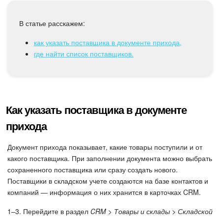
Календарь
В статье расскажем:
Диск
как указать поставщика в документе прихода,
База знаний
где найти список поставщиков.
Сайты
Интернет-магазин
Как указать поставщика в документе
Складской учет
прихода
Почта
Документ прихода показывает, какие товары поступили и от
какого поставщика. При заполнении документа можно выбрать
CRM
сохраненного поставщика или сразу создать нового.
Поставщики в складском учете создаются на базе контактов и
компаний — информация о них хранится в карточках CRM.
Онлайн-запись
1–3. Перейдите в раздел
CRM > Товары и склады > Складской
КЭДО