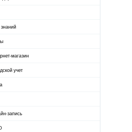
 знаний
ты
рнет-магазин
дской учет
а
йн-запись
О