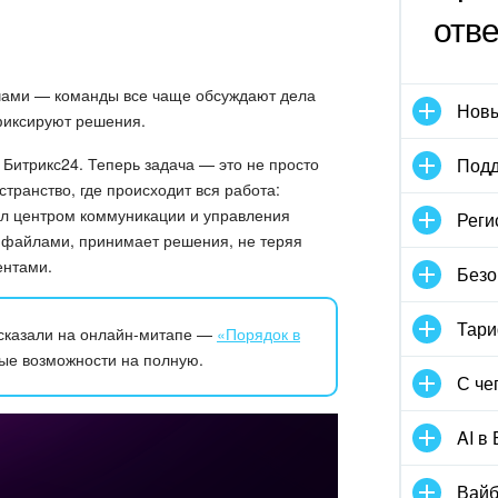
отв
ачами — команды все чаще обсуждают дела
Новы
 фиксируют решения.
Битрикс24. Теперь задача — это не просто
Подд
транство, где происходит вся работа:
тал центром коммуникации и управления
Реги
 файлами, принимает решения, не теряя
ентами.
Безо
Тари
ссказали на онлайн-митапе —
«Порядок в
ые возможности на полную.
С че
AI в
Вайб