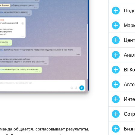
Подп
Марк
Цент
Анал
BI К
Авто
Инте
Сотр
Бизн
манда общается, согласовывает результаты,