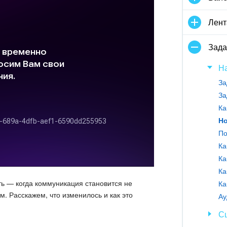
Лент
Зада
На
За
За
Ка
Ка
Ка
ь — когда коммуникация становится не
Ка
. Расскажем, что изменилось и как это
Ау
С