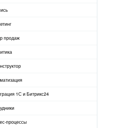
ись
етинг
р продаж
итика
онструктор
матизация
грация 1С и Битрикс24
удники
ес-процессы