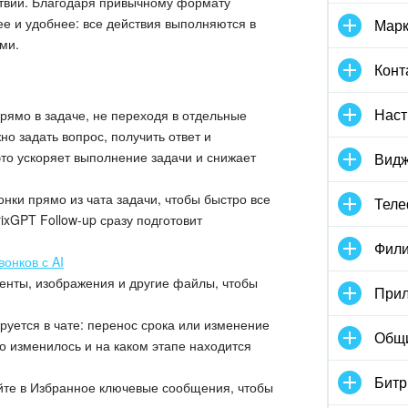
ствий. Благодаря привычному формату
ее и удобнее: все действия выполняются в
Марк
ми.
Конт
Наст
рямо в задаче, не переходя в отдельные
но задать вопрос, получить ответ и
то ускоряет выполнение задачи и снижает
Видж
онки прямо из чата задачи, чтобы быстро все
Тел
rixGPT Follow-up сразу подготовит
Фили
вонков с AI
нты, изображения и другие файлы, чтобы
Прил
уется в чате: перенос срока или изменение
Общ
то изменилось и на каком этапе находится
Битр
йте в Избранное ключевые сообщения, чтобы