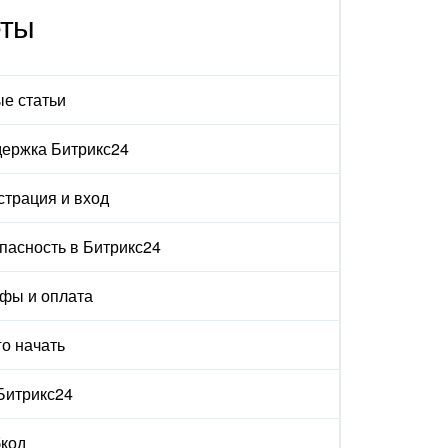
еты
е статьи
ержка Битрикс24
страция и вход
пасность в Битрикс24
фы и оплата
го начать
 Битрикс24
код