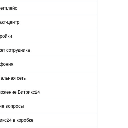
етплейс
акт-центр
ройки
ет сотрудника
ефония
альная сеть
ожение Битрикс24
ие вопросы
икс24 в коробке