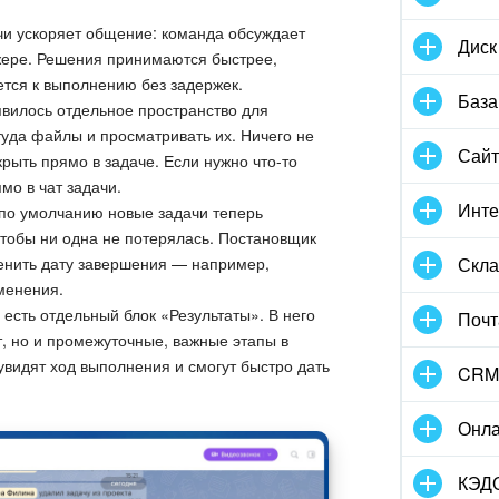
чи ускоряет общение: команда обсуждает
Диск
жере. Решения принимаются быстрее,
ется к выполнению без задержек.
База
вилось отдельное пространство для
туда файлы и просматривать их. Ничего не
Сай
рыть прямо в задаче. Если нужно что-то
мо в чат задачи.
Инте
по умолчанию новые задачи теперь
чтобы ни одна не потерялась. Постановщик
зменить дату завершения — например,
Скла
менения.
 есть отдельный блок «Результаты». В него
Почт
т, но и промежуточные, важные этапы в
увидят ход выполнения и смогут быстро дать
CRM
Онла
КЭД