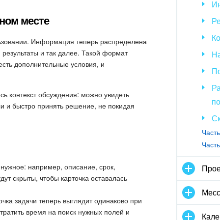
Ин
дном месте
Р
Ко
льзовании. Информация теперь распределена
, результаты и так далее. Такой формат
На
 есть дополнительные условия, и
П
Ра
есь контекст обсуждения: можно увидеть
п
ли и быстро принять решение, не покидая
С
Часты
Часты
нужное: например, описание, срок,
Прое
удут скрыты, чтобы карточка оставалась
Мес
чка задачи теперь выглядит одинаково при
 тратить время на поиск нужных полей и
Кале