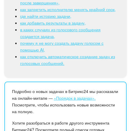
после завершения»,
как запретить исполнителю менять крайний срок,
Подпись
где найти историю задачи,
как добавить результаты в задачу,
Маркетинг
в каких случаях из голосового сообщения
создается задача,
Центр продаж
почему я не могу создать задачу голосом с
помощью AI,
Аналитика
как отключить автоматическое создание задач из
голосовых сообщений.
BI Конструктор
Автоматизация
Подробно о новых задачах в Битрикс24 мы рассказали
на онлайн-митапе —
«Порядок в задачах».
Интеграция 1С и Битрикс24
Посмотрите, чтобы использовать новые возможности
на полную.
Сотрудники
Хотите разобраться в работе другого инструмента
Бизнес-процессы
Битрикс24? Посмотрите полный список готовых