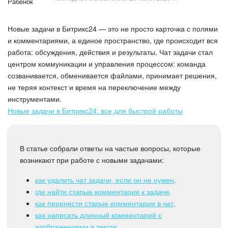
Безопасность в Битрикс24
Новые задачи в Битрикс24 — это не просто карточка с полями
Тарифы и оплата
и комментариями, а единое пространство, где происходит вся
работа: обсуждения, действия и результаты. Чат задачи стал
С чего начать
центром коммуникации и управления процессом: команда
созванивается, обменивается файлами, принимает решения,
AI в Битрикс24
не теряя контекст и время на переключение между
инструментами.
Вайбкод
Новые задачи в Битрикс24: все для быстрой работы
Лента Новостей
В статье собрали ответы на частые вопросы, которые
Задачи
возникают при работе с новыми задачами:
Проекты AI
как удалить чат задачи, если он не нужен,
где найти старые комментарии к задаче,
как перенести старые комментарии в чат,
Мессенджер
как написать длинный комментарий с
изображениями в тексте,