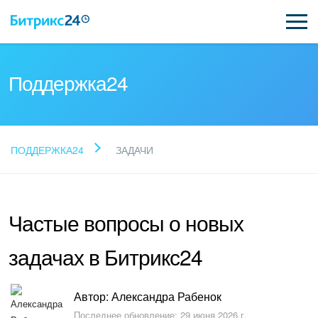
Поддержка24
Прочитайте готовые
ПОДДЕРЖКА24
ЗАДАЧИ
ответы
Частые вопросы о новых
Новые статьи
задачах в Битрикс24
Поддержка Битрикс24
Регистрация и вход
Автор: Александра Рабенок
Последнее обновление: 29 июня 2026 г.