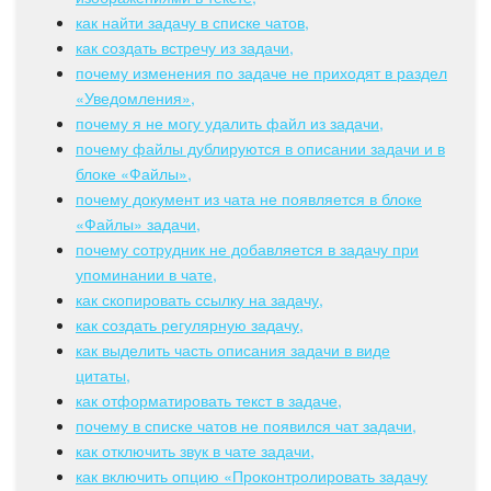
Календарь
как найти задачу в списке чатов,
как создать встречу из задачи,
Диск
почему изменения по задаче не приходят в раздел
«Уведомления»,
База знаний
почему я не могу удалить файл из задачи,
почему файлы дублируются в описании задачи и в
Сайты
блоке «Файлы»,
почему документ из чата не появляется в блоке
Интернет-магазин
«Файлы» задачи,
почему сотрудник не добавляется в задачу при
Складской учет
упоминании в чате,
как скопировать ссылку на задачу,
Почта
как создать регулярную задачу,
как выделить часть описания задачи в виде
цитаты,
CRM
как отформатировать текст в задаче,
почему в списке чатов не появился чат задачи,
Онлайн-запись
как отключить звук в чате задачи,
как включить опцию «Проконтролировать задачу
КЭДО