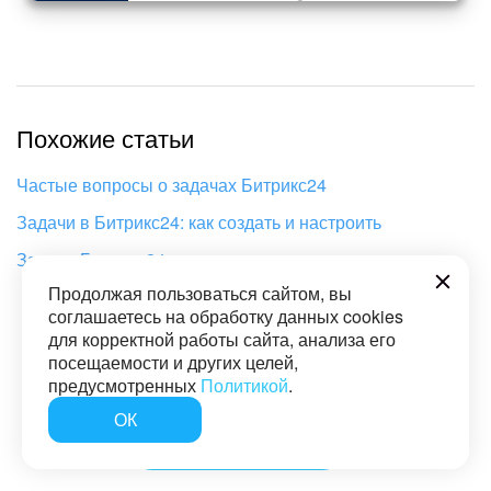
Похожие статьи
Частые вопросы о задачах Битрикс24
Задачи в Битрикс24: как создать и настроить
Задачи Битрикс24
Продолжая пользоваться сайтом, вы
соглашаетесь на обработку данных cookies
для корректной работы сайта, анализа его
посещаемости и других целей,
Спасибо, помогло!
Не помогло
предусмотренных
Политикой
.
ОК
Спасибо :)
Очень жаль :(
Помощь интегратора