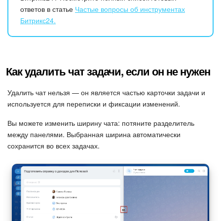
ответов в статье
Частые вопросы об инструментах
Маркетплейс
Битрикс24.
Контакт-центр
Настройки
Как удалить чат задачи, если он не нужен
Виджет сотрудника
Удалить чат нельзя — он является частью карточки задачи и
используется для переписки и фиксации изменений.
Телефония
Вы можете изменить ширину чата: потяните разделитель
между панелями. Выбранная ширина автоматически
Филиальная сеть
сохранится во всех задачах.
Приложение Битрикс24
Общие вопросы
Битрикс24 в коробке