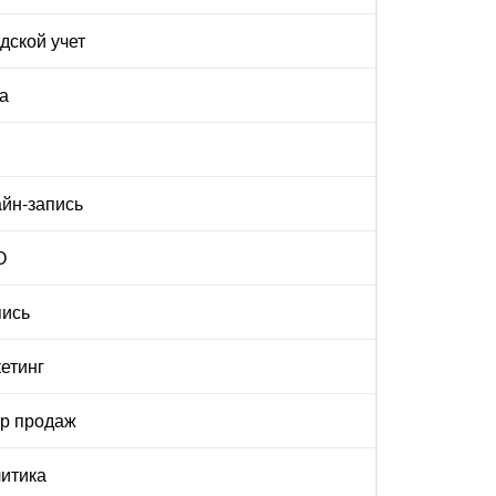
дской учет
а
йн-запись
О
ись
етинг
р продаж
итика