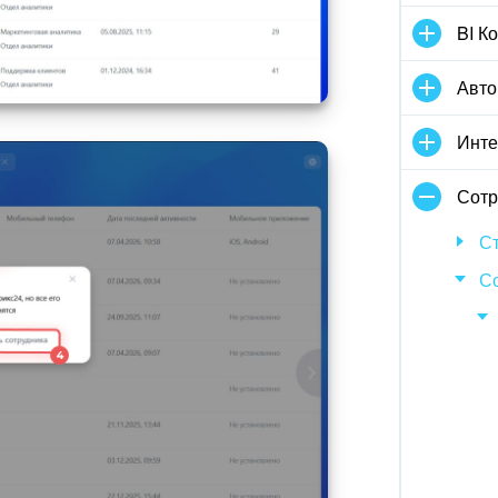
BI К
Авто
Инте
Сотр
Ст
С