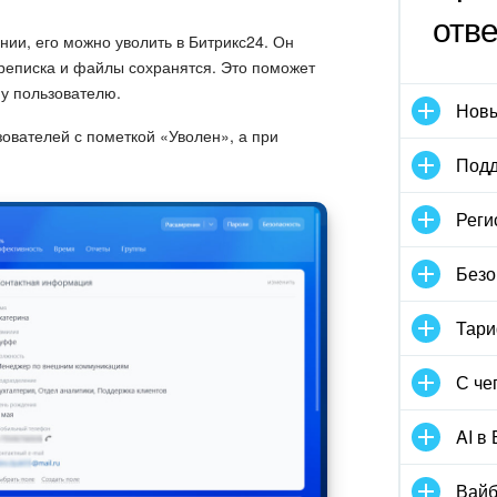
отв
нии, его можно уволить в Битрикс24. Он
переписка и файлы сохранятся. Это поможет
му пользователю.
Новы
зователей с пометкой «Уволен», а при
Подд
Реги
Безо
Тари
С че
AI в
Вайб