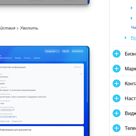
йствия > Уволить
.
Ча
Вр
Бизн
Марк
Конт
Наст
Видж
Тел