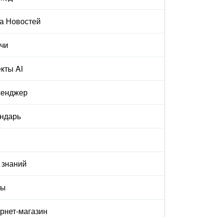
а Новостей
чи
кты AI
сенджер
ндарь
 знаний
ты
рнет-магазин