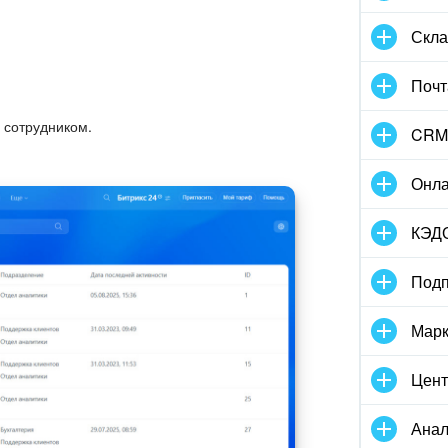
Скла
Почт
 сотрудником.
CRM
Онла
КЭД
Подп
Марк
Цент
Анал