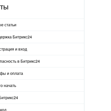
еты
е статьи
ержка Битрикс24
страция и вход
пасность в Битрикс24
фы и оплата
го начать
 Битрикс24
код