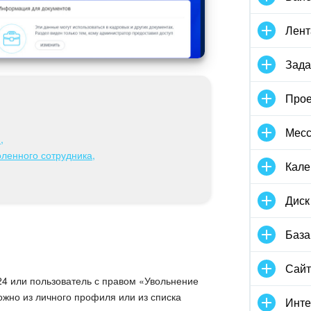
Лент
Зада
Прое
Мес
,
оленного сотрудника,
Кале
Диск
База
Сай
24 или пользователь с правом «Увольнение
ожно из личного профиля или из списка
Инте