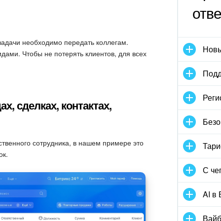
отв
 задачи необходимо передать коллегам.
Новы
дами. Чтобы не потерять клиентов, для всех
Подд
Реги
х, сделках, контактах,
Безо
ственного сотрудника, в нашем примере это
Тари
ок.
С че
AI в
Вайб