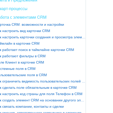
март-процессы
абота с элементами CRM
рточка CRM: возможности и настройки
к настроить вид карточки CRM
Как настроить карточки создания и просмотра элементов в канбане CRM
ймлайн в карточке CRM
к работает поиск в таймлайне карточки CRM
к работают фильтры в CRM
ле Клиент в карточке CRM
стемные поля в CRM
льзовательские поля в CRM
Как ограничить видимость пользовательских полей в CRM
к сделать поле обязательным в карточке CRM
к настроить код страны для поля Телефон в CRM
Как создать элемент CRM на основании другого элемента
к связать компании, контакты и сделки
Как сменить ответственного сотрудника в элементе CRM