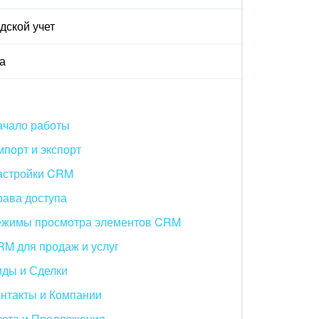
дской учет
а
ачало работы
порт и экспорт
астройки CRM
рава доступа
ежимы просмотра элементов CRM
M для продаж и услуг
иды и Сделки
нтакты и Компании
чета и Предложения