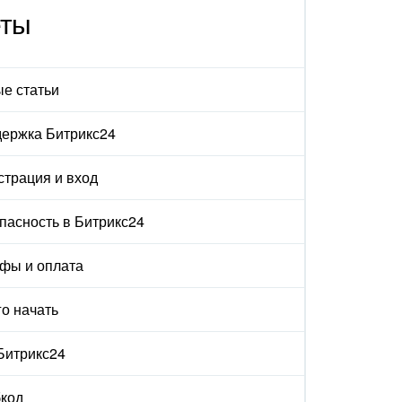
еты
е статьи
ержка Битрикс24
страция и вход
пасность в Битрикс24
фы и оплата
го начать
 Битрикс24
код