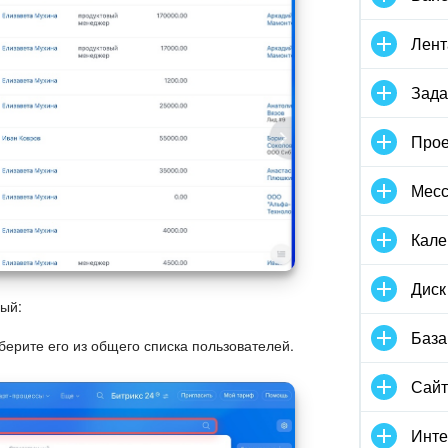
Лент
Зада
Прое
Мес
Кале
Диск
ный:
База
ерите его из общего списка пользователей.
Сай
Инте