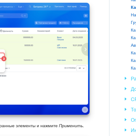
Гр
Ка
Ка
Ав
Ка
Ка
Ка
Ра
Д
C
То
Оп
ыбранные элементы и нажмите
Применить
.
И