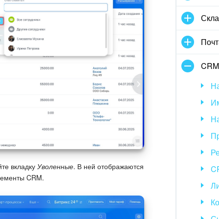
Скла
Почт
CRM
Н
Им
Н
П
Р
те вкладку
Уволенные
. В ней отображаются
CR
элементы CRM.
Л
Ко
С