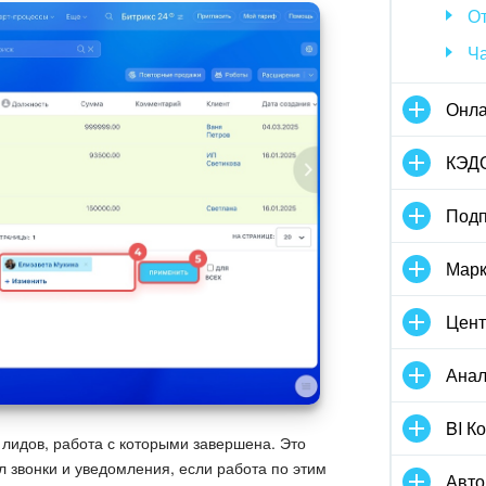
От
Ч
Онла
КЭД
Подп
Марк
Цент
Анал
BI К
 лидов, работа с которыми завершена. Это
л звонки и уведомления, если работа по этим
Авто