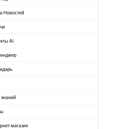
а Новостей
чи
кты AI
сенджер
ндарь
 знаний
ты
рнет-магазин