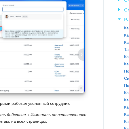
С
Р
Ка
Ка
Та
Ка
Ка
По
Си
По
Ка
торыми работал уволенный сотрудник.
Ка
ть действие > Изменить ответственного
.
там, на всех страницах.
Ка