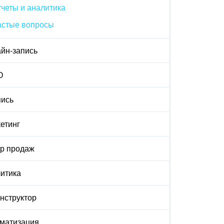
четы и аналитика
астые вопросы
йн-запись
О
ись
етинг
р продаж
итика
онструктор
матизация