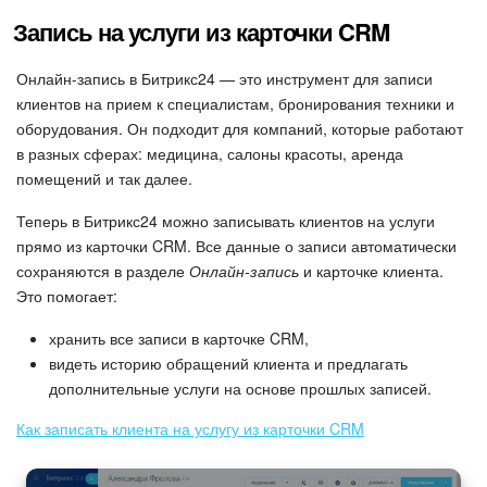
Запись на услуги из карточки CRM
Изменения в статьях (архив)
Онлайн-запись в Битрикс24 — это инструмент для записи
клиентов на прием к специалистам, бронирования техники и
ПОЛУЧИТЬ БЕСПЛАТНО
оборудования. Он подходит для компаний, которые работают
в разных сферах: медицина, салоны красоты, аренда
ВХОД
помещений и так далее.
Теперь в Битрикс24 можно записывать клиентов на услуги
прямо из карточки CRM. Все данные о записи автоматически
сохраняются в разделе
Онлайн-запись
и карточке клиента.
Это помогает:
хранить все записи в карточке CRM,
видеть историю обращений клиента и предлагать
дополнительные услуги на основе прошлых записей.
Как записать клиента на услугу из карточки CRM