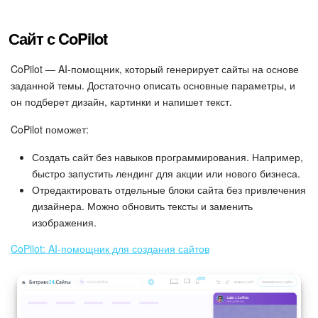
Календарь
Сайт с CoPilot
Диск
CoPilot — AI-помощник, который генерирует сайты на основе
База знаний
заданной темы. Достаточно описать основные параметры, и
он подберет дизайн, картинки и напишет текст.
Сайты
CoPilot поможет:
Интернет-магазин
Создать сайт без навыков программирования. Например,
быстро запустить лендинг для акции или нового бизнеса.
Складской учет
Отредактировать отдельные блоки сайта без привлечения
дизайнера. Можно обновить тексты и заменить
Почта
изображения.
CRM
CoPilot: AI-помощник для создания сайтов
Онлайн-запись
КЭДО