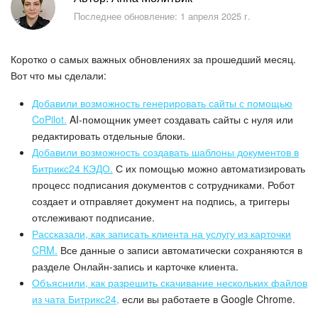
Безопасность в Битрикс24
Последнее обновление: 1 апреля 2025 г.
Тарифы и оплата
Коротко о самых важных обновлениях за прошедший месяц.
С чего начать
Вот что мы сделали:
Добавили возможность генерировать сайты с помощью
AI в Битрикс24
CoPilot.
AI-помощник умеет создавать сайты с нуля или
редактировать отдельные блоки.
Вайбкод
Добавили возможность создавать шаблоны документов в
Битрикс24 КЭДО.
С их помощью можно автоматизировать
Лента Новостей
процесс подписания документов с сотрудниками. Робот
создает и отправляет документ на подпись, а триггеры
Задачи
отслеживают подписание.
Рассказали, как записать клиента на услугу из карточки
Проекты AI
CRM.
Все данные о записи автоматически сохраняются в
разделе Онлайн-запись и карточке клиента.
Объяснили, как разрешить скачивание нескольких файлов
Мессенджер
из чата Битрикс24,
если вы работаете в Google Chrome.