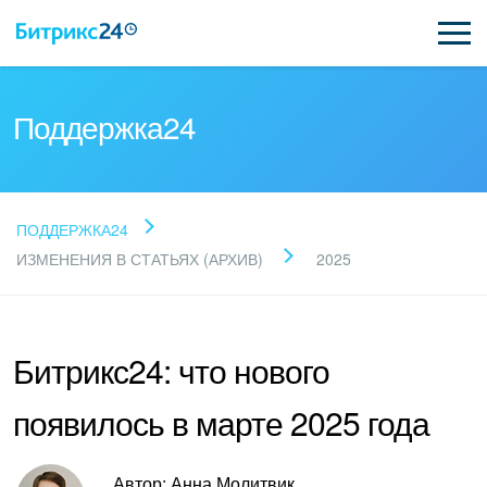
Поддержка24
Прочитайте готовые
ПОДДЕРЖКА24
ответы
ИЗМЕНЕНИЯ В СТАТЬЯХ (АРХИВ)
2025
Новые статьи
Битрикс24: что нового
Поддержка Битрикс24
появилось в марте 2025 года
Регистрация и вход
Автор: Анна Молитвик